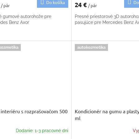
Do košíka
Do
€
24 €
/ pár
/ pár
é gumové autorohože pre
Presné priestorové 3D autoroho
des Benz Axor
pasujúce pre Mercedes Benz A
kozmetika
autokozmetika
č interiéru s rozprašovačom 500
Kondicionér na gumu a plast
ml
Dodanie: 1-3 pracovné dni
Vy