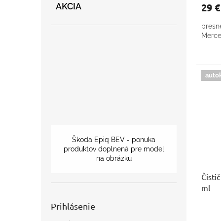
29 
AKCIA
presn
Merce
auto
Škoda Epiq BEV - ponuka
produktov doplnená pre model
na obrázku
Čisti
ml
Prihlásenie