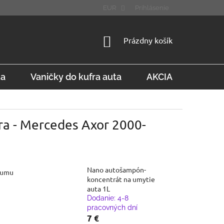
STÚPENIE OD ZMLUVY
FAQ
EUR
Prihlásenie
NÁKUPNÝ
Prázdny košík
KOŠÍK
ta
Vaničky do kufra auta
AKCIA
Konta
ra - Mercedes Axor 2000-
Nano autošampón-
gumu
koncentrát na umytie
auta 1L
Dodanie: 4-8
pracovných dní
7 €