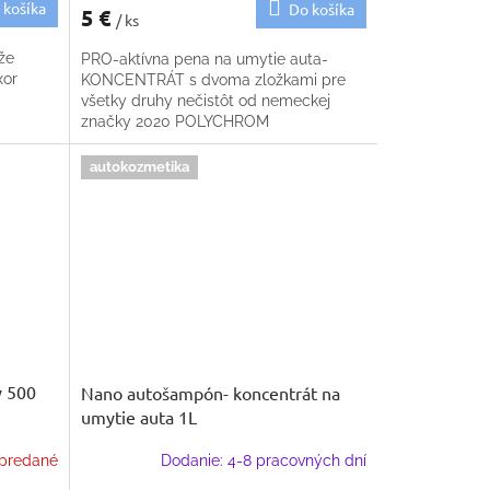
 košíka
Do košíka
5 €
/ ks
že
PRO-aktívna pena na umytie auta-
xor
KONCENTRÁT s dvoma zložkami pre
všetky druhy nečistôt od nemeckej
značky 2020 POLYCHROM
autokozmetika
y 500
Nano autošampón- koncentrát na
umytie auta 1L
predané
Dodanie: 4-8 pracovných dní