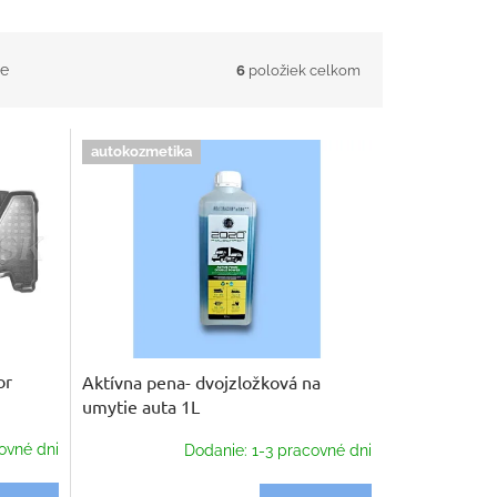
e
6
položiek celkom
autokozmetika
or
Aktívna pena- dvojzložková na
umytie auta 1L
ovné dni
Dodanie: 1-3 pracovné dni