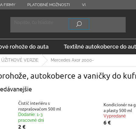
A FIRMY
PLATOBNÉ MOŽNOSTI
VRÁTENIE TOVARU
OD
vé rohože do auta
Textilné autokoberce do au
ÚŽITKOVÉ VERZIE
Mercedes Axor 2000-
rohože, autokoberce a vaničky do kuf
edávanejšie
Čistič interiéru s
Kondicionér na 
rozprašovačom 500 ml
a plasty 500 ml
Dodanie: 1-3
Vypredané
pracovné dni
6 €
2 €