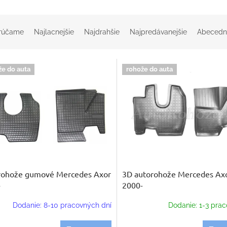
rúčame
Najlacnejšie
Najdrahšie
Najpredávanejšie
Abecedn
že do auta
rohože do auta
rohože gumové Mercedes Axor
3D autorohože Mercedes Ax
-
2000-
Dodanie: 8-10 pracovných dní
Dodanie: 1-3 prac