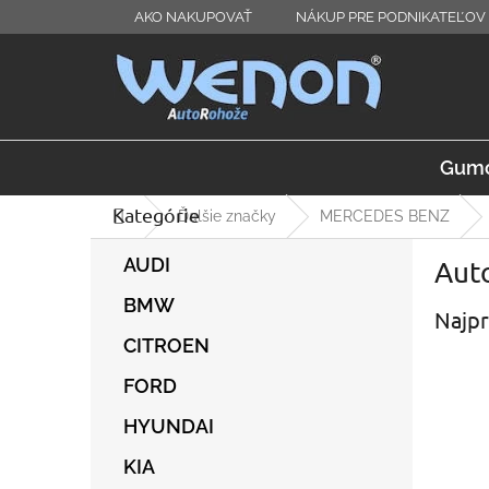
Prejsť
AKO NAKUPOVAŤ
NÁKUP PRE PODNIKATEĽOV 
na
obsah
Gumo
Kategórie
Preskočiť
Domov
Ďalšie značky
MERCEDES BENZ
kategórie
B
AUDI
Auto
o
č
BMW
Najpr
n
ý
CITROEN
p
FORD
a
n
HYUNDAI
e
l
KIA