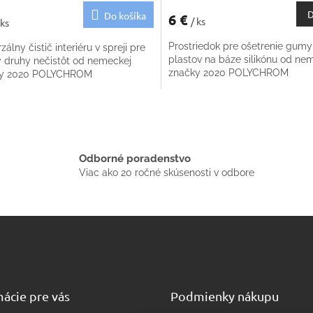
D
Do košíka
6 €
/ ks
 ks
Prostriedok pre ošetrenie gumy
zálny čistič interiéru v spreji pre
plastov na báze silikónu od ne
y druhy nečistôt od nemeckej
značky 2020 POLYCHROM
ky 2020 POLYCHROM
O
v
l
á
Odborné poradenstvo
d
a
Viac ako 20 ročné skúsenosti v odbore
c
i
e
p
r
v
k
y
v
ácie pre vás
Podmienky nákupu
ý