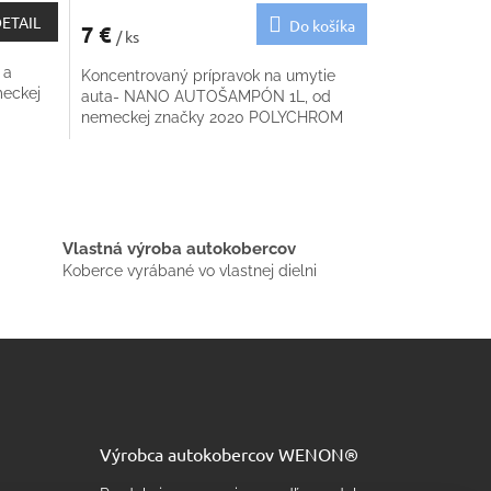
ETAIL
Do košíka
7 €
/ ks
 a
Koncentrovaný prípravok na umytie
meckej
auta- NANO AUTOŠAMPÓN 1L, od
nemeckej značky 2020 POLYCHROM
Vlastná výroba autokobercov
Koberce vyrábané vo vlastnej dielni
Výrobca autokobercov WENON®