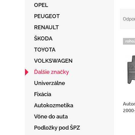
OPEL
R
PEUGEOT
a
Odpo
d
RENAULT
e
V
n
ŠKODA
roho
ý
i
TOYOTA
p
e
i
p
VOLKSWAGEN
s
r
p
o
Ďalšie značky
r
d
Univerzálne
o
u
d
k
Fixácia
u
t
Auto
k
o
Autokozmetika
2000
t
v
Vône do auta
o
v
Podložky pod ŠPZ