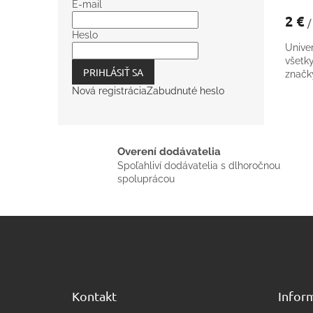
E-mail
2 €
/
Heslo
Univer
všetk
PRIHLÁSIŤ SA
znač
Nová registrácia
Zabudnuté heslo
Overení dodávatelia
Spoľahliví dodávatelia s dlhoročnou
spoluprácou
Z
á
p
ä
t
Kontakt
Inform
i