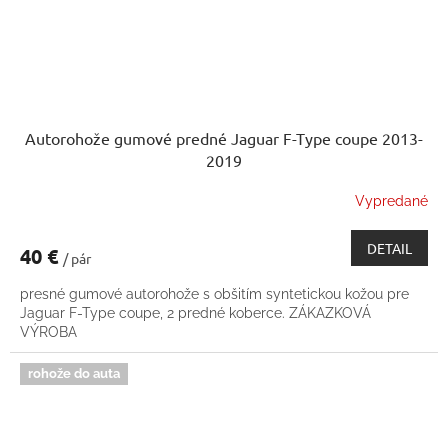
Autorohože gumové predné Jaguar F-Type coupe 2013-
2019
Vypredané
DETAIL
40 €
/ pár
presné gumové autorohože s obšitím syntetickou kožou pre
Jaguar F-Type coupe, 2 predné koberce. ZÁKAZKOVÁ
VÝROBA
rohože do auta