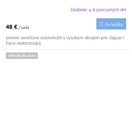
Dodanie: 4-8 pracovných dní
Do košíka
48 €
/ sada
presné vaničkové autorohože s vysokým okrajom pre Jaguar I
Pace elektromobil
rohože do auta