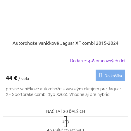
Autorohože vaničkové Jaguar XF combi 2015-2024
Dodanie: 4-8 pracovných dní
Do košíka
44 €
/ sada
presné vaničkové autorohože s vysokým okrajom pre Jaguar
XF Sportbrake combi (typ X260). Vhodné aj pre hybrid
NAČÍTAŤ 20 ĎALŠÍCH
S
1
3
t
O
r
45
položiek celkom