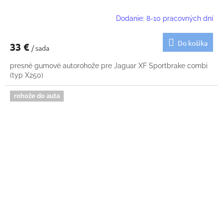
Dodanie: 8-10 pracovných dní
Do košíka
33 €
/ sada
presné gumové autorohože pre Jaguar XF Sportbrake combi
(typ X250)
rohože do auta