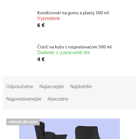
Kondicionér na gumu a plasty 500 ml
Vypredané
6 €
Čistič na kožu s rozprašovačom 500 ml
Dodanie: 1-3 pracovné dni
4 €
R
a
Odporúčame
Najlacnejšie
Najdrahšie
d
e
Najpredávanejšie
Abecedne
n
i
V
e
rohože do auta
ý
p
p
r
i