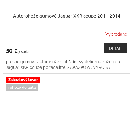
Autorohože gumové Jaguar XKR coupe 2011-2014
Vypredané
DETAIL
50 €
/ sada
presné gumové autorohože s obšitím syntetickou kožou pre
Jaguar XKR coupe po facelifte. ZÁKAZKOVÁ VÝROBA
Zákazkový tovar
rohože do auta