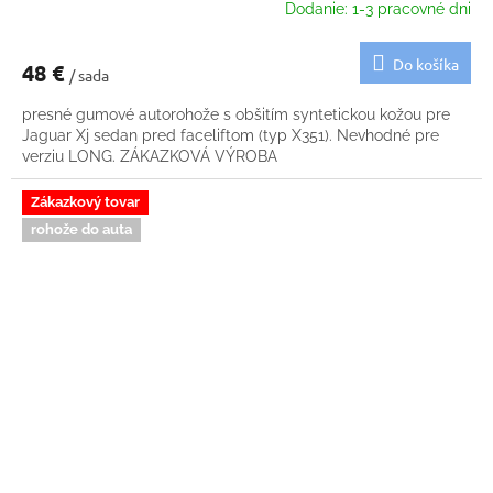
Dodanie: 1-3 pracovné dni
Do košíka
48 €
/ sada
presné gumové autorohože s obšitím syntetickou kožou pre
Jaguar Xj sedan pred faceliftom (typ X351). Nevhodné pre
verziu LONG. ZÁKAZKOVÁ VÝROBA
Zákazkový tovar
rohože do auta