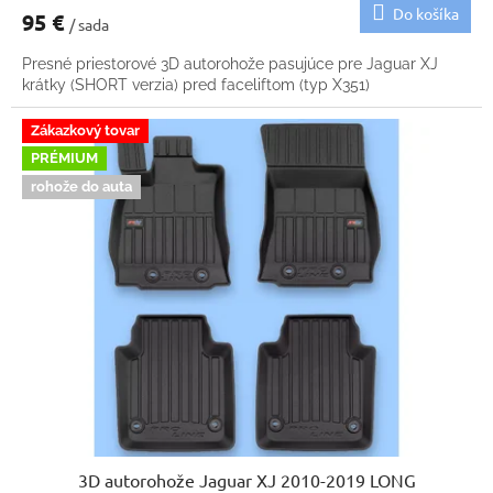
Do košíka
95 €
/ sada
Presné priestorové 3D autorohože pasujúce pre Jaguar XJ
krátky (SHORT verzia) pred faceliftom (typ X351)
Zákazkový tovar
PRÉMIUM
rohože do auta
3D autorohože Jaguar XJ 2010-2019 LONG