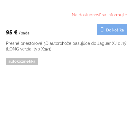
Na dostupnosť sa informujte
Do košíka
95 €
/ sada
Presné priestorové 3D autorohože pasujúce do Jaguar XJ dlhý
(LONG verzia, typ X351)
autokozmetika