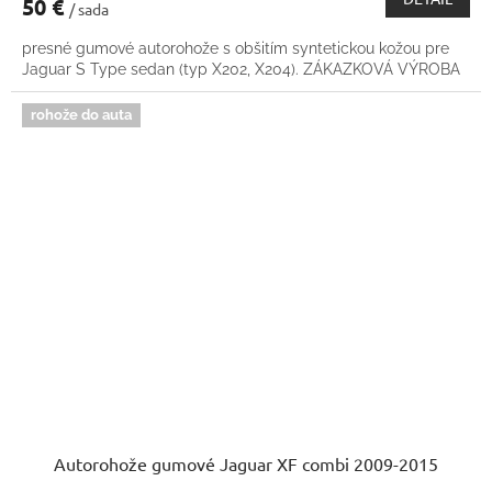
50 €
/ sada
presné gumové autorohože s obšitím syntetickou kožou pre
Jaguar S Type sedan (typ X202, X204). ZÁKAZKOVÁ VÝROBA
rohože do auta
Autorohože gumové Jaguar XF combi 2009-2015