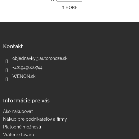
v
á
l
HORE
n
k
á
o
d
v
Z
a
a
c
á
n
i
p
i
e
ä
e
Kontakt
p
t
r
i
objednavky
@
autorohoze.sk
v
e
k
+421949666744
y
WENON.sk
v
ý
p
i
Informácie pre vás
s
u
Ako nakupovať
Nákup pre podnikateľov a firmy
Platobné možnosti
Vrátenie tovaru