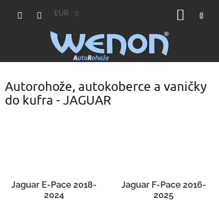
Prejsť
NÁKU
na
EUR
obsah
KOŠÍK
Autorohože, autokoberce a vaničky
do kufra - JAGUAR
Jaguar E-Pace 2018-
Jaguar F-Pace 2016-
2024
2025