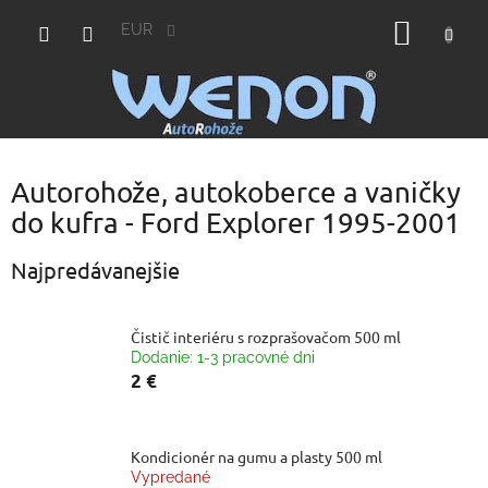
Prejsť
NÁKU
na
EUR
obsah
KOŠÍK
Autorohože, autokoberce a vaničky
do kufra - Ford Explorer 1995-2001
Najpredávanejšie
Čistič interiéru s rozprašovačom 500 ml
Dodanie: 1-3 pracovné dni
2 €
Kondicionér na gumu a plasty 500 ml
Vypredané