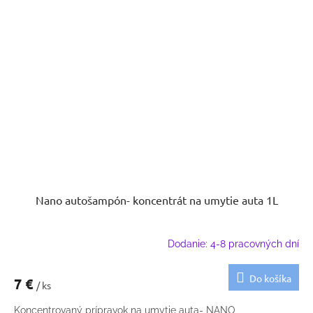
Nano autošampón- koncentrát na umytie auta 1L
Dodanie: 4-8 pracovných dní
Do košíka
7 €
/ ks
Koncentrovaný prípravok na umytie auta- NANO