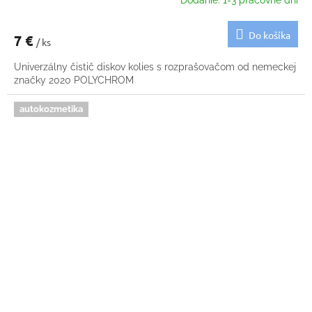
Dodanie: 1-3 pracovné dni
Do košíka
7 €
/ ks
Univerzálny čistič diskov kolies s rozprašovačom od nemeckej
značky 2020 POLYCHROM
autokozmetika