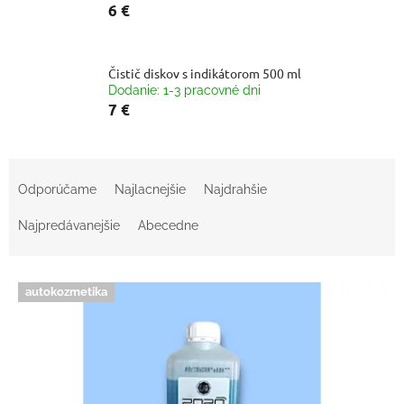
6 €
Čistič diskov s indikátorom 500 ml
Dodanie: 1-3 pracovné dni
7 €
R
a
Odporúčame
Najlacnejšie
Najdrahšie
d
e
Najpredávanejšie
Abecedne
n
i
V
e
autokozmetika
ý
p
p
r
i
o
s
d
p
u
r