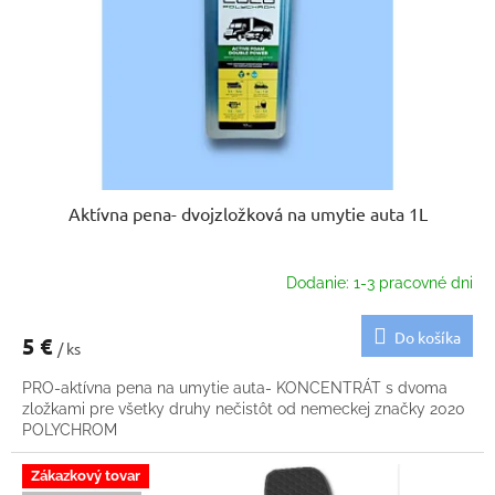
k
o
t
d
o
u
v
k
t
o
v
Aktívna pena- dvojzložková na umytie auta 1L
Dodanie: 1-3 pracovné dni
Do košíka
5 €
/ ks
PRO-aktívna pena na umytie auta- KONCENTRÁT s dvoma
zložkami pre všetky druhy nečistôt od nemeckej značky 2020
POLYCHROM
Zákazkový tovar