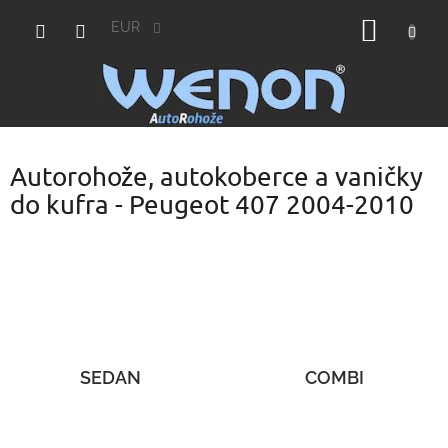
Prejsť
NÁKU
na
EUR
obsah
KOŠÍK
Autorohože, autokoberce a vaničky
do kufra - Peugeot 407 2004-2010
SEDAN
COMBI