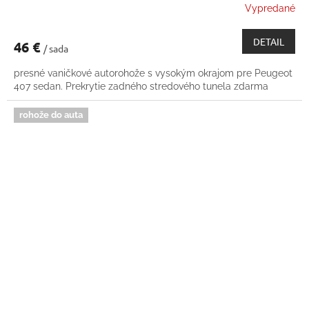
Vypredané
DETAIL
46 €
/ sada
presné vaničkové autorohože s vysokým okrajom pre Peugeot
407 sedan. Prekrytie zadného stredového tunela zdarma
rohože do auta