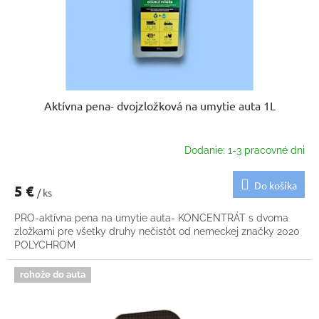
o
u
v
k
t
o
v
Aktívna pena- dvojzložková na umytie auta 1L
Dodanie: 1-3 pracovné dni
Do košíka
5 €
/ ks
PRO-aktívna pena na umytie auta- KONCENTRÁT s dvoma
zložkami pre všetky druhy nečistôt od nemeckej značky 2020
POLYCHROM
rohože do auta