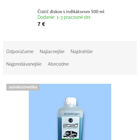
Čistič diskov s indikátorom 500 ml
Dodanie: 1-3 pracovné dni
7 €
R
a
Odporúčame
Najlacnejšie
Najdrahšie
d
e
Najpredávanejšie
Abecedne
n
i
V
e
autokozmetika
ý
p
p
r
i
o
s
d
p
u
r
k
o
t
d