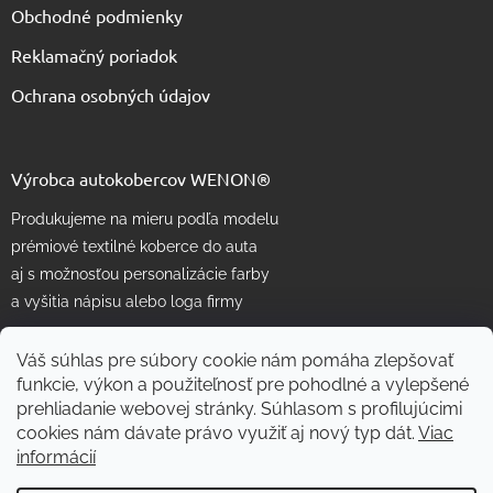
Obchodné podmienky
Reklamačný poriadok
Ochrana osobných údajov
Výrobca autokobercov WENON®
Produkujeme na mieru podľa modelu
prémiové textilné koberce do auta
aj s možnosťou personalizácie farby
a vyšitia nápisu alebo loga firmy
Váš súhlas pre súbory cookie nám pomáha zlepšovať
funkcie, výkon a použiteľnosť pre pohodlné a vylepšené
prehliadanie webovej stránky. Súhlasom s profilujúcimi
cookies nám dávate právo využiť aj nový typ dát.
Viac
informácií