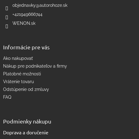
r
i
objednavky
@
autorohoze.sk
v
e
k
+421949666744
y
WENON.sk
v
ý
p
i
Informácie pre vás
s
u
Ako nakupovať
Nákup pre podnikateľov a firmy
Platobné možnosti
Vrátenie tovaru
Odstúpenie od zmluvy
FAQ
Podmienky nákupu
Doprava a doručenie