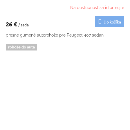
Na dostupnosť sa informujte
Do košíka
26 €
/ sada
presné gumené autorohože pre Peugeot 407 sedan
rohože do auta