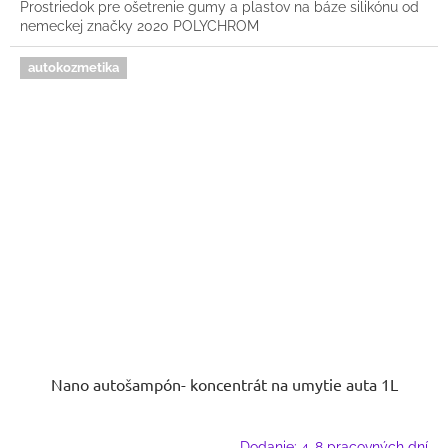
Prostriedok pre ošetrenie gumy a plastov na báze silikónu od
nemeckej značky 2020 POLYCHROM
autokozmetika
Nano autošampón- koncentrát na umytie auta 1L
Dodanie: 4-8 pracovných dní