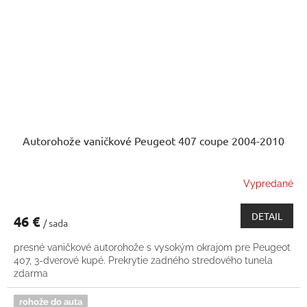
Autorohože vaničkové Peugeot 407 coupe 2004-2010
Vypredané
DETAIL
46 €
/ sada
presné vaničkové autorohože s vysokým okrajom pre Peugeot
407, 3-dverové kupé. Prekrytie zadného stredového tunela
zdarma
rohože do auta