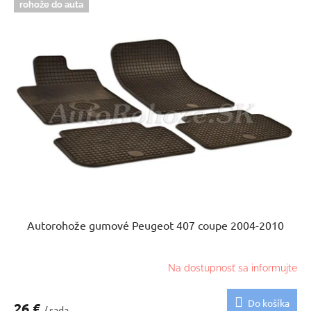
rohože do auta
Autorohože gumové Peugeot 407 coupe 2004-2010
Na dostupnosť sa informujte
Do košíka
26 €
/ sada