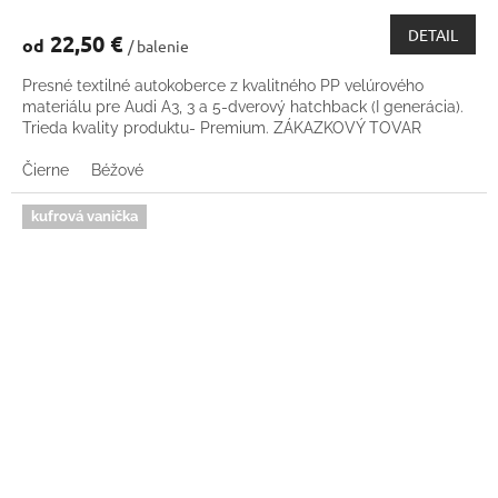
DETAIL
22,50 €
od
/ balenie
Presné textilné autokoberce z kvalitného PP velúrového
materiálu pre Audi A3, 3 a 5-dverový hatchback (I generácia).
Trieda kvality produktu- Premium. ZÁKAZKOVÝ TOVAR
Čierne
Béžové
kufrová vanička