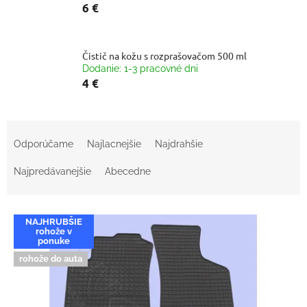
6 €
Čistič na kožu s rozprašovačom 500 ml
Dodanie: 1-3 pracovné dni
4 €
R
a
Odporúčame
Najlacnejšie
Najdrahšie
d
e
Najpredávanejšie
Abecedne
n
i
V
e
NAJHRUBŠIE
ý
p
rohože v
p
ponuke
r
i
rohože do auta
o
s
d
p
u
r