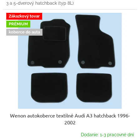
3 a 5-dverový hatchback (typ 8L)
Zákazkový tovar
PRÉMIUM
koberce do auta
Wenon autokoberce textilné Audi A3 hatchback 1996-
2002
Dodanie: 1-3 pracovné dni