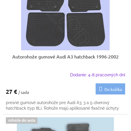
k
o
t
d
o
u
v
k
t
o
v
Autorohože gumové Audi A3 hatchback 1996-2002
Dodanie: 4-8 pracovných dní
Do košíka
27 €
/ sada
presné gumové autorohože pre Audi A3, 3 a 5-dverový
hatchback (typ 8L). Rohože majú aplikované fixačné úchyty
rohože do auta