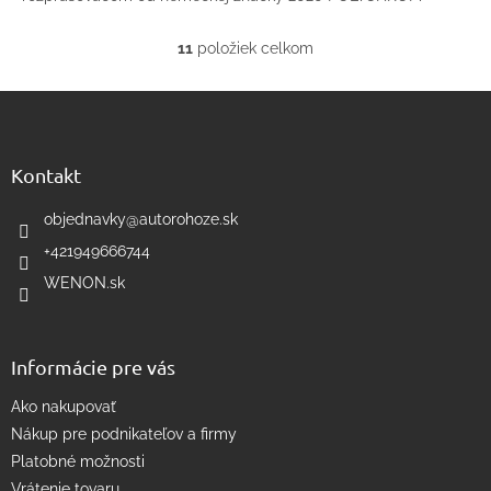
11
položiek celkom
O
v
Z
l
á
á
d
p
a
ä
Kontakt
c
t
i
i
objednavky
@
autorohoze.sk
e
e
p
+421949666744
r
WENON.sk
v
k
y
v
Informácie pre vás
ý
p
Ako nakupovať
i
s
Nákup pre podnikateľov a firmy
u
Platobné možnosti
Vrátenie tovaru