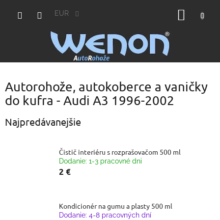
Prejsť
NÁKU
na
EUR
obsah
KOŠÍK
Autorohože, autokoberce a vaničky
do kufra - Audi A3 1996-2002
Najpredávanejšie
Čistič interiéru s rozprašovačom 500 ml
Dodanie: 1-3 pracovné dni
2 €
Kondicionér na gumu a plasty 500 ml
Dodanie: 4-8 pracovných dní