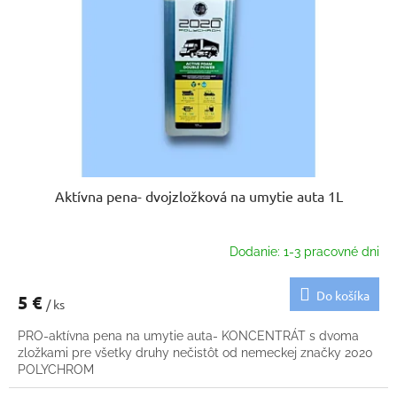
p
u
r
k
o
t
d
o
u
v
k
t
o
v
Aktívna pena- dvojzložková na umytie auta 1L
Dodanie: 1-3 pracovné dni
Do košíka
5 €
/ ks
PRO-aktívna pena na umytie auta- KONCENTRÁT s dvoma
zložkami pre všetky druhy nečistôt od nemeckej značky 2020
POLYCHROM