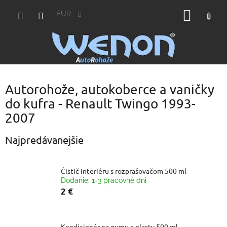
Prejsť
NÁKU
na
EUR
obsah
KOŠÍK
Autorohože, autokoberce a vaničky
do kufra - Renault Twingo 1993-
2007
Najpredávanejšie
Čistič interiéru s rozprašovačom 500 ml
Dodanie: 1-3 pracovné dni
2 €
Kondicionér na gumu a plasty 500 ml