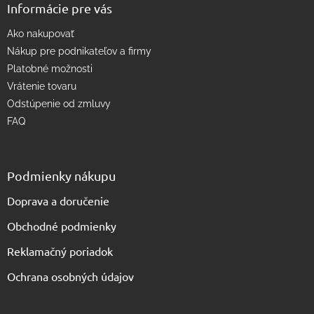
Informácie pre vás
ý
p
Ako nakupovať
i
s
Nákup pre podnikateľov a firmy
u
Platobné možnosti
Vrátenie tovaru
Odstúpenie od zmluvy
FAQ
Podmienky nákupu
Doprava a doručenie
Obchodné podmienky
Reklamačný poriadok
Ochrana osobných údajov