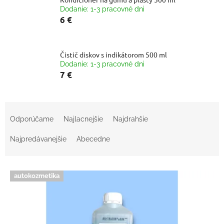
Dodanie: 1-3 pracovné dni
6 €
Čistič diskov s indikátorom 500 ml
Dodanie: 1-3 pracovné dni
7 €
R
a
Odporúčame
Najlacnejšie
Najdrahšie
d
e
Najpredávanejšie
Abecedne
n
i
V
e
autokozmetika
ý
p
p
r
i
o
s
d