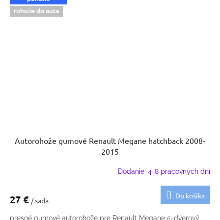
rohože do auta
Autorohože gumové Renault Megane hatchback 2008-
2015
Dodanie: 4-8 pracovných dní
Do košíka
27 €
/ sada
presné gumové autorohože pre Renault Megane 5-dverový