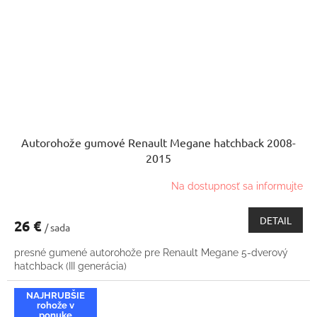
Autorohože gumové Renault Megane hatchback 2008-
2015
Na dostupnosť sa informujte
DETAIL
26 €
/ sada
presné gumené autorohože pre Renault Megane 5-dverový
hatchback (III generácia)
NAJHRUBŠIE
rohože v
ponuke