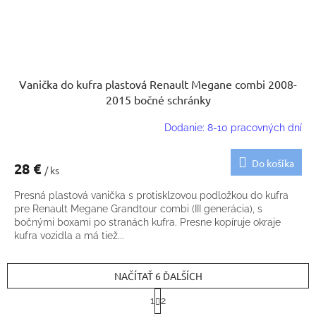
Vanička do kufra plastová Renault Megane combi 2008-
2015 bočné schránky
Dodanie: 8-10 pracovných dní
Do košíka
28 €
/ ks
Presná plastová vanička s protisklzovou podložkou do kufra
pre Renault Megane Grandtour combi (III generácia), s
bočnými boxami po stranách kufra. Presne kopíruje okraje
kufra vozidla a má tiež...
NAČÍTAŤ 6 ĎALŠÍCH
S
1
2
t
O