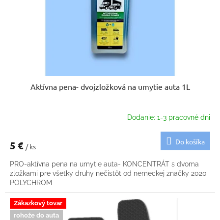
o
t
d
o
u
v
k
t
o
v
Aktívna pena- dvojzložková na umytie auta 1L
Dodanie: 1-3 pracovné dni
Do košíka
5 €
/ ks
PRO-aktívna pena na umytie auta- KONCENTRÁT s dvoma
zložkami pre všetky druhy nečistôt od nemeckej značky 2020
POLYCHROM
Zákazkový tovar
rohože do auta