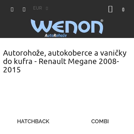
Prejsť
NÁKU
na
EUR
obsah
KOŠÍK
Autorohože, autokoberce a vaničky
do kufra - Renault Megane 2008-
2015
HATCHBACK
COMBI