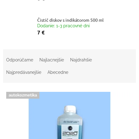
Čistič diskov s indikátorom 500 ml
Dodanie: 1-3 pracovné dni
7 €
R
a
Odporúčame
Najlacnejšie
Najdrahšie
d
e
Najpredávanejšie
Abecedne
n
i
V
e
autokozmetika
ý
p
p
r
i
o
s
d
p
u
r
k