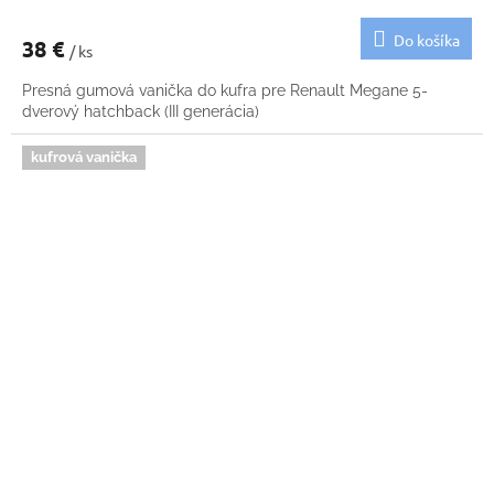
Do košíka
38 €
/ ks
Presná gumová vanička do kufra pre Renault Megane 5-
dverový hatchback (III generácia)
kufrová vanička