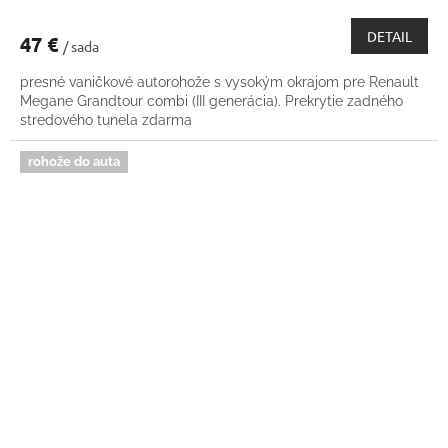
DETAIL
47 €
/ sada
presné vaničkové autorohože s vysokým okrajom pre Renault
Megane Grandtour combi (III generácia). Prekrytie zadného
stredového tunela zdarma
rohože do auta