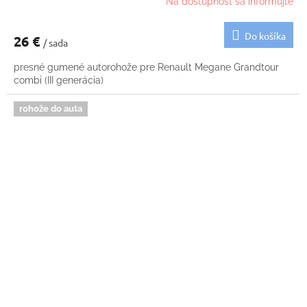
Na dostupnosť sa informujte
Do košíka
26 €
/ sada
presné gumené autorohože pre Renault Megane Grandtour
combi (III generácia)
rohože do auta