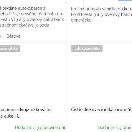
é textilné autokoberce z
Presná gumová vanička do kufr
tného PP velúrového materiálu pre
Ford Fiesta 3 a 5-dverový hatch
iestu VI 3 a 5-dverový hatchback.
generácia)
ustračnom obrázku je sada
cov do Škody Octavie. Trieda
y produktu-...
e
Béžové
kozmetika
autokozmetika
na pena- dvojzložková na
Čistič diskov s indikátorom 5
e auta 1L
Dodanie: 1-3 pracovné dni
Dodanie: 1-3 prac