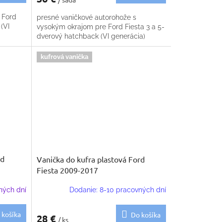
 Ford
presné vaničkové autorohože s
(VI
vysokým okrajom pre Ford Fiesta 3 a 5-
dverový hatchback (VI generácia)
kufrová vanička
rd
Vanička do kufra plastová Ford
Fiesta 2009-2017
ných dní
Dodanie: 8-10 pracovných dní
 košíka
Do košíka
28 €
/ ks