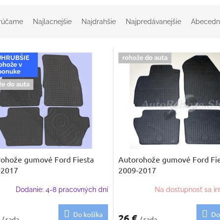
rúčame
Najlacnejšie
Najdrahšie
Najpredávanejšie
Abecedn
JHRUBŠIE
rohože do auta
ohože v
ponuke
že do auta
ohože gumové Ford Fiesta
Autorohože gumové Ford Fi
-2017
2009-2017
Dodanie: 4-8 pracovných dní
Na dostupnosť sa in
Do košíka
Do
€
26 €
/ sada
/ sada