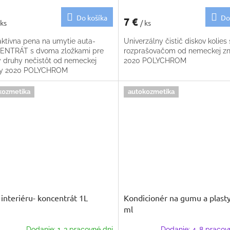
Do košíka
Do
7 €
 ks
/ ks
ktívna pena na umytie auta-
Univerzálny čistič diskov kolies 
NTRÁT s dvoma zložkami pre
rozprašovačom od nemeckej z
y druhy nečistôt od nemeckej
2020 POLYCHROM
ky 2020 POLYCHROM
kozmetika
autokozmetika
č interiéru- koncentrát 1L
Kondicionér na gumu a plast
ml
Dodanie: 1-3 pracovné dni
Dodanie: 4-8 pracov