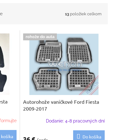
e
13
položiek celkom
rohože do auta
esta
Autorohože vaničkové Ford Fiesta
2009-2017
formujte
Dodanie: 4-8 pracovných dní
 košíka
Do košíka
36 €
/ sada