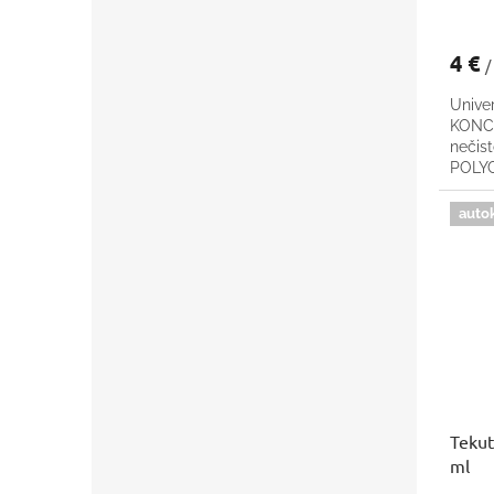
4 €
/
Univer
KONCE
nečis
POLY
auto
Tekut
ml