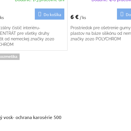
Do košíka
Do
6 €
 ks
/ ks
zálny čistič interiéru-
Prostriedok pre ošetrenie gumy
NTRÁT pre všetky druhy
plastov na báze silikónu od ne
tôt od nemeckej značky 2020
značky 2020 POLYCHROM
CHROM
kozmetika
ý vosk- ochrana karosérie 500