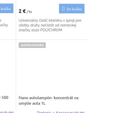
 košíka
Do košíka
2 €
/ ks
s
Univerzálny čistič interiéru v spreji pre
načky
všetky druhy nečistôt od nemeckej
značky 2020 POLYCHROM
autokozmetika
y 500
Nano autošampón- koncentrát na
umytie auta 1L
ných dní