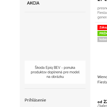
AKCIA
presn
Fiesta
gener
Záka
PRÉ
kobe
Škoda Epiq BEV - ponuka
produktov doplnená pre model
Wenon
na obrázku
Fiest
Prihlásenie
22
od
/ bale