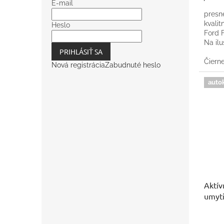
E-mail
presn
kvali
Heslo
Ford F
Na il
PRIHLÁSIŤ SA
kober
kvalit
Čiern
Nová registrácia
Zabudnuté heslo
auto
Aktív
umyti