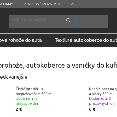
A FIRMY
PLATOBNÉ MOŽNOSTI
VRÁTENIE TOVARU
OD
vé rohože do auta
Textilné autokoberce do au
rohože, autokoberce a vaničky do kuf
edávanejšie
Čistič interiéru s
Kondicionér na 
rozprašovačom 500 ml
a plasty 500 ml
Dodanie: 1-3
Dodanie: 4-8
pracovné dni
pracovných dní
2 €
6 €