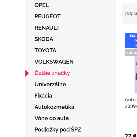
OPEL
R
a
Odpo
PEUGEOT
d
e
RENAULT
V
n
NA
ý
ŠKODA
i
r
p
e
TOYOTA
i
p
roho
s
r
VOLKSWAGEN
p
o
r
d
Ďalšie značky
o
u
Univerzálne
d
k
u
t
Fixácia
Autor
k
o
2009
t
v
Autokozmetika
o
Vône do auta
v
Podložky pod ŠPZ
27 