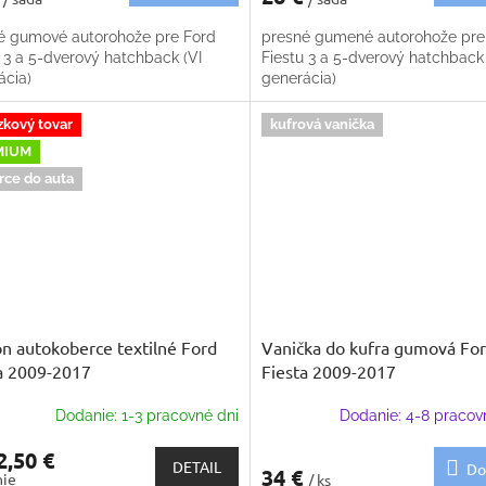
é gumové autorohože pre Ford
presné gumené autorohože pre
 3 a 5-dverový hatchback (VI
Fiestu 3 a 5-dverový hatchback 
ácia)
generácia)
zkový tovar
kufrová vanička
MIUM
rce do auta
 autokoberce textilné Ford
Vanička do kufra gumová Fo
a 2009-2017
Fiesta 2009-2017
Dodanie: 1-3 pracovné dni
Dodanie: 4-8 pracov
,50 €
DETAIL
Do
34 €
nie
/ ks