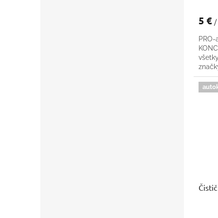
5 €
/
PRO-a
KONCE
všetk
znač
auto
Čisti