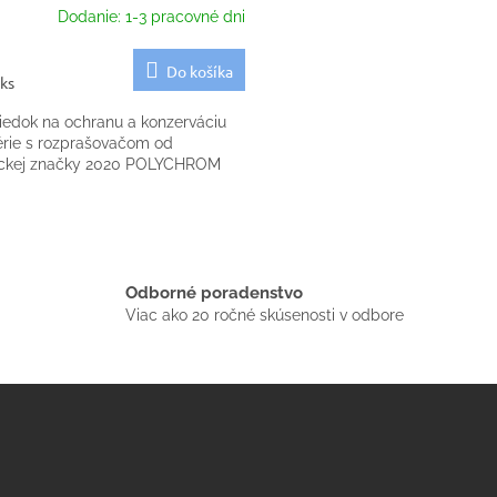
Dodanie: 1-3 pracovné dni
Do košíka
 ks
riedok na ochranu a konzerváciu
érie s rozprašovačom od
kej značky 2020 POLYCHROM
O
v
l
á
Odborné poradenstvo
d
Viac ako 20 ročné skúsenosti v odbore
a
c
i
e
p
r
v
k
y