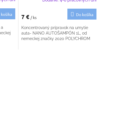
Dodanie: 4-8 pracovných dní
 košíka
Do košíka
7 €
/ ks
 a
Koncentrovaný prípravok na umytie
meckej
auta- NANO AUTOŠAMPÓN 1L, od
nemeckej značky 2020 POLYCHROM