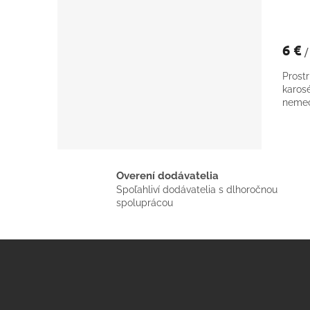
6 €
/
Prost
karos
nemec
Overení dodávatelia
Spoľahliví dodávatelia s dlhoročnou
spoluprácou
Z
á
p
ä
t