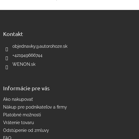
O
v
Z
l
á
á
d
p
a
ä
Kontakt
c
t
i
i
objednavky
@
autorohoze.sk
e
e
p
+421949666744
r
WENON.sk
v
k
y
v
Informácie pre vás
ý
p
Ako nakupovať
i
s
Nákup pre podnikateľov a firmy
u
Platobné možnosti
Vrátenie tovaru
Odstúpenie od zmluvy
FAQ