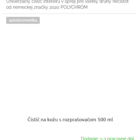
Univerzálny čistič interiéru v spreji pre všetky druhy nečistôt
od nemeckej značky 2020 POLYCHROM
autokozmetika
Čistič na kožu s rozprašovačom 500 ml
Dodanie: 1-3 pracovné dni