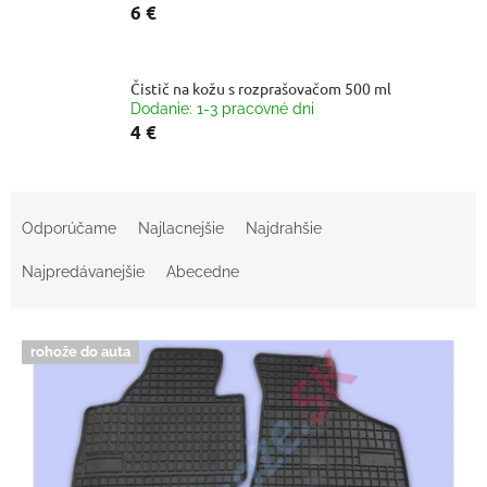
6 €
Čistič na kožu s rozprašovačom 500 ml
Dodanie: 1-3 pracovné dni
4 €
R
a
Odporúčame
Najlacnejšie
Najdrahšie
d
e
Najpredávanejšie
Abecedne
n
i
V
e
rohože do auta
ý
p
p
r
i
o
s
d
p
u
r