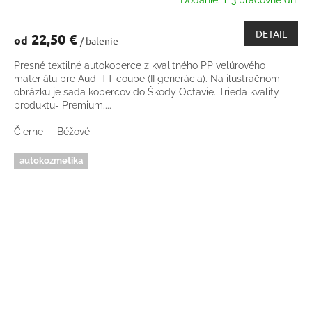
Dodanie: 1-3 pracovné dni
DETAIL
22,50 €
od
/ balenie
Presné textilné autokoberce z kvalitného PP velúrového
materiálu pre Audi TT coupe (II generácia). Na ilustračnom
obrázku je sada kobercov do Škody Octavie. Trieda kvality
produktu- Premium....
Čierne
Béžové
autokozmetika