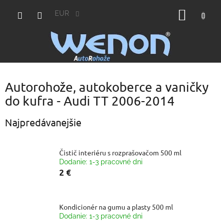
Prejsť
NÁKU
na
EUR
obsah
KOŠÍK
Autorohože, autokoberce a vaničky
do kufra - Audi TT 2006-2014
Najpredávanejšie
Čistič interiéru s rozprašovačom 500 ml
Dodanie: 1-3 pracovné dni
2 €
Kondicionér na gumu a plasty 500 ml
Dodanie: 1-3 pracovné dni