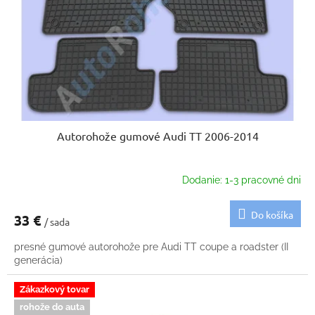
k
o
t
d
o
u
v
k
t
o
v
Autorohože gumové Audi TT 2006-2014
Dodanie: 1-3 pracovné dni
Do košíka
33 €
/ sada
presné gumové autorohože pre Audi TT coupe a roadster (II
generácia)
Zákazkový tovar
rohože do auta