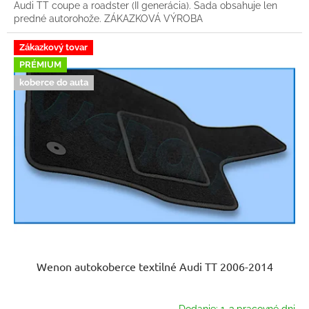
Audi TT coupe a roadster (II generácia). Sada obsahuje len
predné autorohože. ZÁKAZKOVÁ VÝROBA
Zákazkový tovar
PRÉMIUM
koberce do auta
Wenon autokoberce textilné Audi TT 2006-2014