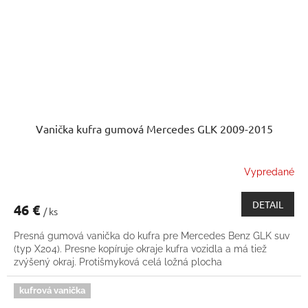
Vanička kufra gumová Mercedes GLK 2009-2015
Vypredané
DETAIL
46 €
/ ks
Presná gumová vanička do kufra pre Mercedes Benz GLK suv
(typ X204). Presne kopíruje okraje kufra vozidla a má tiež
zvýšený okraj. Protišmyková celá ložná plocha
kufrová vanička