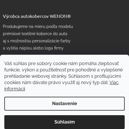
Výrobca autokobercov WENON®
Produkujeme na mieru podľa modelu
prémiové textilné koberce do auta
aj s možnosťou personalizácie farby
a vyšitia nápisu alebo loga firmy
Váš súhlas pre súbory cookie nám pomáha zlepšovať
funkcie, výkon a použiteľnosť pre pohodlné a vylepšené
prehliadanie webovej stránky. Súhlasom s profilujúcimi
cookies nám dávate právo využiť aj nový typ dát.
Viac
informácií
Vytvoril Shoptet
Nastavenie
Copyright 2026
WENON autorohože
. Všetky práva vyhradené.
Súhlasím
Skvelé
:
4.7
/
5
Upraviť nastavenie cookies