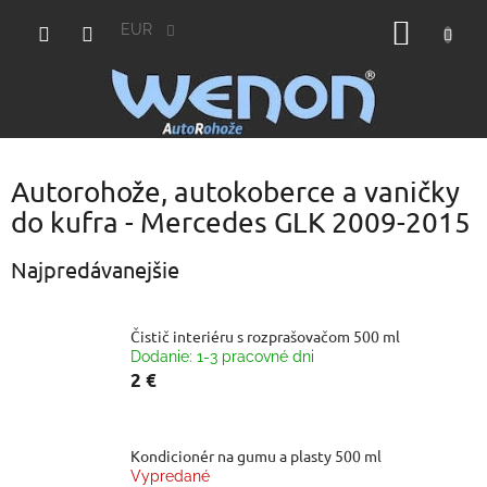
Prejsť
NÁKU
na
EUR
obsah
KOŠÍK
Autorohože, autokoberce a vaničky
do kufra - Mercedes GLK 2009-2015
Najpredávanejšie
Čistič interiéru s rozprašovačom 500 ml
Dodanie: 1-3 pracovné dni
2 €
Kondicionér na gumu a plasty 500 ml
Vypredané