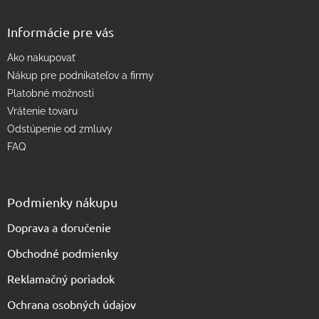
y
v
Informácie pre vás
ý
p
Ako nakupovať
i
s
Nákup pre podnikateľov a firmy
u
Platobné možnosti
Vrátenie tovaru
Odstúpenie od zmluvy
FAQ
Podmienky nákupu
Doprava a doručenie
Obchodné podmienky
Reklamačný poriadok
Ochrana osobných údajov