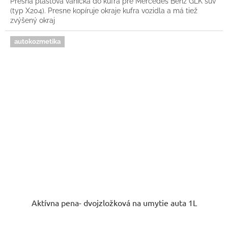
Presná plastová vanička do kufra pre Mercedes Benz GLK suv
(typ X204). Presne kopíruje okraje kufra vozidla a má tiež
zvýšený okraj
autokozmetika
Aktívna pena- dvojzložková na umytie auta 1L