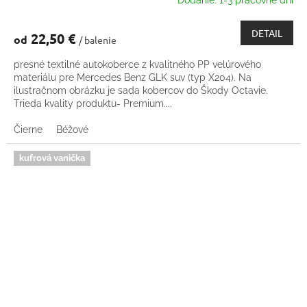
Dodanie: 1-3 pracovné dni
DETAIL
22,50 €
od
/ balenie
presné textilné autokoberce z kvalitného PP velúrového
materiálu pre Mercedes Benz GLK suv (typ X204). Na
ilustračnom obrázku je sada kobercov do Škody Octavie.
Trieda kvality produktu- Premium....
Čierne
Béžové
kufrová vanička