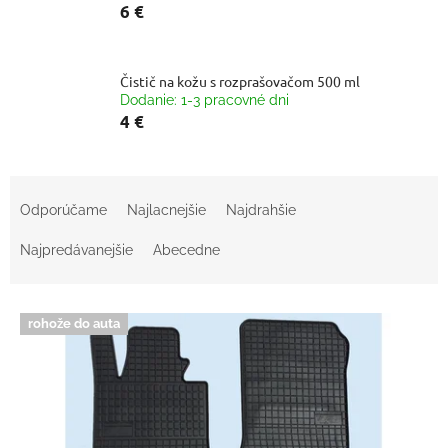
6 €
Čistič na kožu s rozprašovačom 500 ml
Dodanie: 1-3 pracovné dni
4 €
R
a
Odporúčame
Najlacnejšie
Najdrahšie
d
e
Najpredávanejšie
Abecedne
n
i
V
e
rohože do auta
ý
p
p
r
i
o
s
d
p
u
r