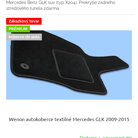
Mercedes Benz GLK suv (typ X204). Prekrytie zadného
stredového tunela zdarma
Zákazkový tovar
PRÉMIUM
koberce do auta
Wenon autokoberce textilné Mercedes GLK 2009-2015