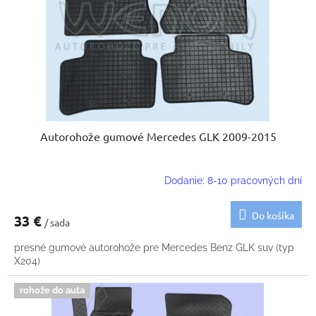
k
o
t
d
o
u
v
k
t
o
v
Autorohože gumové Mercedes GLK 2009-2015
Dodanie: 8-10 pracovných dní
Do košíka
33 €
/ sada
presné gumové autorohože pre Mercedes Benz GLK suv (typ
X204)
rohože do auta