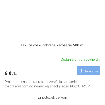
Tekutý vosk- ochrana karosérie 500 ml
Dodanie: 1-3 pracovné dni
Do košíka
6 €
/ ks
Prostriedok na ochranu a konzerváciu karosérie s
rozprašovačom od nemeckej značky 2020 POLYCHROM
11
položiek celkom
O
v