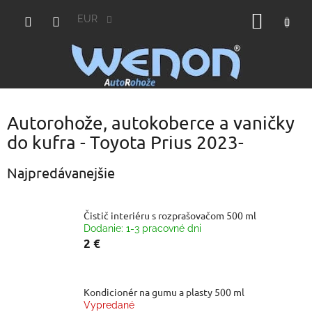
Prejsť
NÁKU
na
EUR
obsah
KOŠÍK
Autorohože, autokoberce a vaničky
do kufra - Toyota Prius 2023-
Najpredávanejšie
Čistič interiéru s rozprašovačom 500 ml
Dodanie: 1-3 pracovné dni
2 €
Kondicionér na gumu a plasty 500 ml
Vypredané