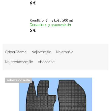
6 €
Kondicionér na kožu 500 ml
Dodanie: 1-3 pracovné dni
5 €
R
a
Odporúčame
Najlacnejšie
Najdrahšie
d
e
Najpredávanejšie
Abecedne
n
i
V
e
rohože do auta
ý
p
p
r
i
o
s
d
p
u
r