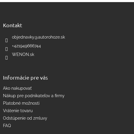
Z
l
á
á
d
p
a
ä
Kontakt
c
t
i
i
objednavky
@
autorohoze.sk
e
e
p
+421949666744
r
WENON.sk
v
k
y
v
Informácie pre vás
ý
p
Ako nakupovať
i
s
Nákup pre podnikateľov a firmy
u
Platobné možnosti
Vrátenie tovaru
Odstúpenie od zmluvy
FAQ