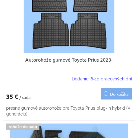
k
o
t
d
o
u
v
k
t
o
v
Autorohože gumové Toyota Prius 2023-
Dodanie: 8-10 pracovných dní
Do košíka
35 €
/ sada
presné gumové autorohože pre Toyota Prius plug-in hybrid (V
generácia)
rohože do auta