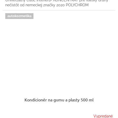
Univerzálny čistič interiéru- KONCENTRÁT pre všetky druhy
nečistôt od nemeckej značky 2020 POLYCHROM
autokozmetika
Kondicionér na gumu a plasty 500 ml
Vypredané