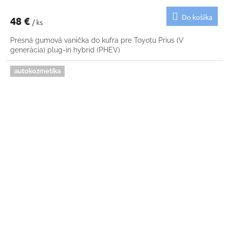
Do košíka
48 €
/ ks
Presná gumová vanička do kufra pre Toyotu Prius (V
generácia) plug-in hybrid (PHEV)
autokozmetika