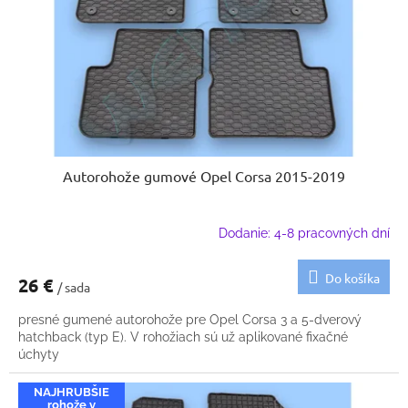
k
o
t
d
o
u
v
k
t
o
v
Autorohože gumové Opel Corsa 2015-2019
Dodanie: 4-8 pracovných dní
Do košíka
26 €
/ sada
presné gumené autorohože pre Opel Corsa 3 a 5-dverový
hatchback (typ E). V rohožiach sú už aplikované fixačné
úchyty
NAJHRUBŠIE
rohože v