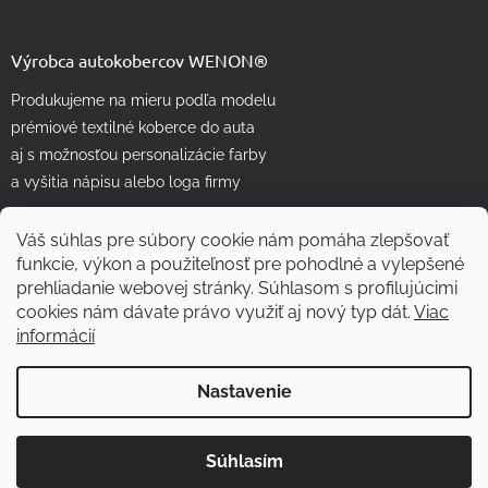
Výrobca autokobercov WENON®
Produkujeme na mieru podľa modelu
prémiové textilné koberce do auta
aj s možnosťou personalizácie farby
a vyšitia nápisu alebo loga firmy
Váš súhlas pre súbory cookie nám pomáha zlepšovať
funkcie, výkon a použiteľnosť pre pohodlné a vylepšené
prehliadanie webovej stránky. Súhlasom s profilujúcimi
cookies nám dávate právo využiť aj nový typ dát.
Viac
informácií
Vytvoril Shoptet
Nastavenie
Copyright 2026
WENON autorohože
. Všetky práva vyhradené.
Súhlasím
Skvelé
:
4.7
/
5
Upraviť nastavenie cookies