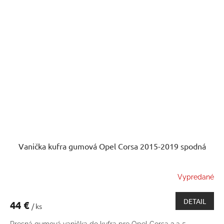
Vanička kufra gumová Opel Corsa 2015-2019 spodná
Vypredané
DETAIL
44 €
/ ks
Presná gumová vanička do kufra pre Opel Corsa 3 a 5-