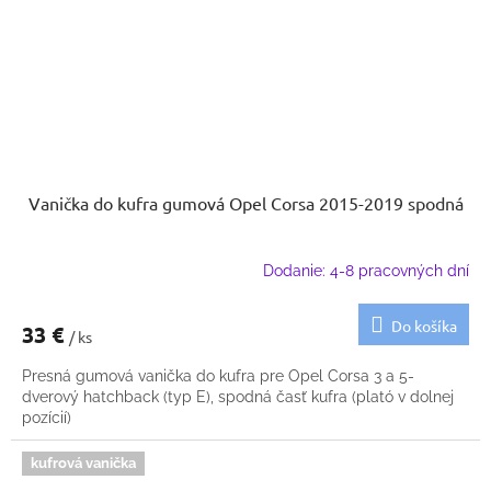
Vanička do kufra gumová Opel Corsa 2015-2019 spodná
Dodanie: 4-8 pracovných dní
Do košíka
33 €
/ ks
Presná gumová vanička do kufra pre Opel Corsa 3 a 5-
dverový hatchback (typ E), spodná časť kufra (plató v dolnej
pozícií)
kufrová vanička