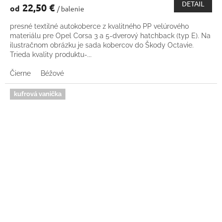
DETAIL
22,50 €
od
/ balenie
presné textilné autokoberce z kvalitného PP velúrového
materiálu pre Opel Corsa 3 a 5-dverový hatchback (typ E). Na
ilustračnom obrázku je sada kobercov do Škody Octavie.
Trieda kvality produktu-...
Čierne
Béžové
kufrová vanička