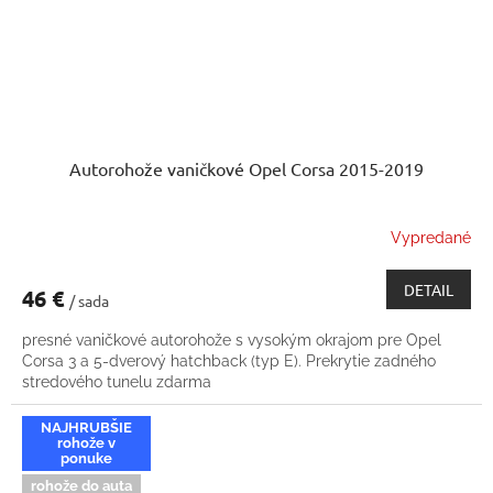
Autorohože vaničkové Opel Corsa 2015-2019
Vypredané
DETAIL
46 €
/ sada
presné vaničkové autorohože s vysokým okrajom pre Opel
Corsa 3 a 5-dverový hatchback (typ E). Prekrytie zadného
stredového tunelu zdarma
NAJHRUBŠIE
rohože v
ponuke
rohože do auta