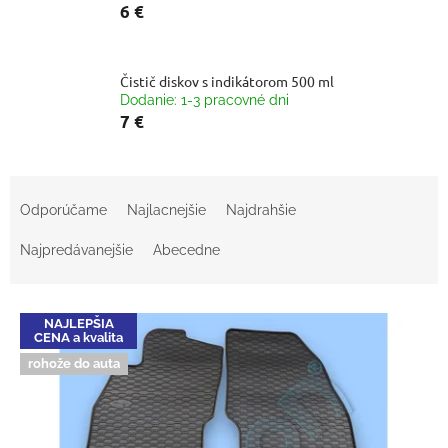
6 €
Čistič diskov s indikátorom 500 ml
Dodanie: 1-3 pracovné dni
7 €
R
a
Odporúčame
Najlacnejšie
Najdrahšie
d
e
Najpredávanejšie
Abecedne
n
i
V
e
NAJLEPŠIA
ý
p
CENA a kvalita
p
r
rohože do auta
i
o
s
d
p
u
r