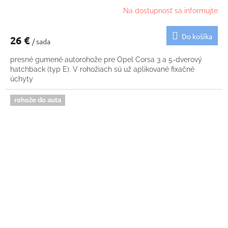
Na dostupnosť sa informujte
Do košíka
26 €
/ sada
presné gumené autorohože pre Opel Corsa 3 a 5-dverový
hatchback (typ E). V rohožiach sú už aplikované fixačné
úchyty
rohože do auta