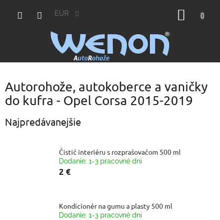
Prejsť
NÁKU
na
EUR
obsah
KOŠÍK
Autorohože, autokoberce a vaničky
do kufra - Opel Corsa 2015-2019
Najpredávanejšie
Čistič interiéru s rozprašovačom 500 ml
Dodanie: 1-3 pracovné dni
2 €
Kondicionér na gumu a plasty 500 ml
Dodanie: 1-3 pracovné dni