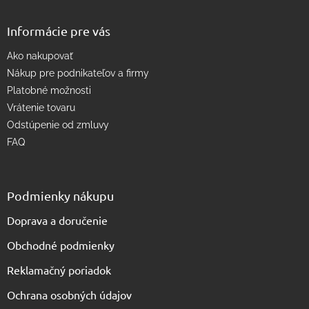
y
v
Informácie pre vás
ý
p
Ako nakupovať
i
s
Nákup pre podnikateľov a firmy
u
Platobné možnosti
Vrátenie tovaru
Odstúpenie od zmluvy
FAQ
Podmienky nákupu
Doprava a doručenie
Obchodné podmienky
Reklamačný poriadok
Ochrana osobných údajov