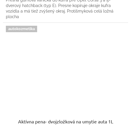
dverový hatchback (typ E). Presne kopíruje okraje kufra
vozidla a má tiež zvýšený okraj. Protišmyková celá ložná
plocha
autokozmetika
Aktívna pena- dvojzložková na umytie auta 1L