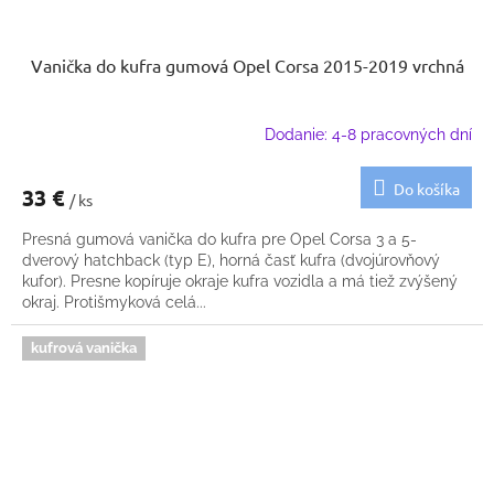
Vanička do kufra gumová Opel Corsa 2015-2019 vrchná
Dodanie: 4-8 pracovných dní
Do košíka
33 €
/ ks
Presná gumová vanička do kufra pre Opel Corsa 3 a 5-
dverový hatchback (typ E), horná časť kufra (dvojúrovňový
kufor). Presne kopíruje okraje kufra vozidla a má tiež zvýšený
okraj. Protišmyková celá...
kufrová vanička