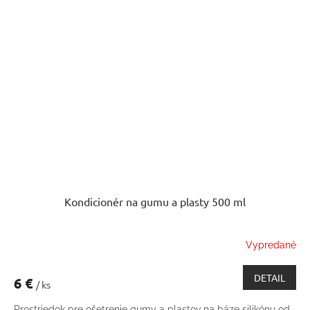
Kondicionér na gumu a plasty 500 ml
Vypredané
DETAIL
6 €
/ ks
Prostriedok pre ošetrenie gumy a plastov na báze silikónu od