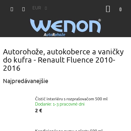
Prejsť
NÁKU
na
EUR
obsah
KOŠÍK
Autorohože, autokoberce a vaničky
do kufra - Renault Fluence 2010-
2016
Najpredávanejšie
Čistič interiéru s rozprašovačom 500 ml
Dodanie: 1-3 pracovné dni
2 €
Kondicionér na gumu a plasty 500 ml