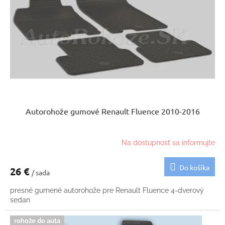
p
u
r
k
o
t
d
o
u
v
k
t
o
v
Autorohože gumové Renault Fluence 2010-2016
Na dostupnosť sa informujte
Do košíka
26 €
/ sada
presné gumené autorohože pre Renault Fluence 4-dverový
sedan
rohože do auta