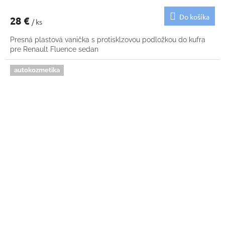
Do košíka
28 €
/ ks
Presná plastová vanička s protisklzovou podložkou do kufra
pre Renault Fluence sedan
autokozmetika