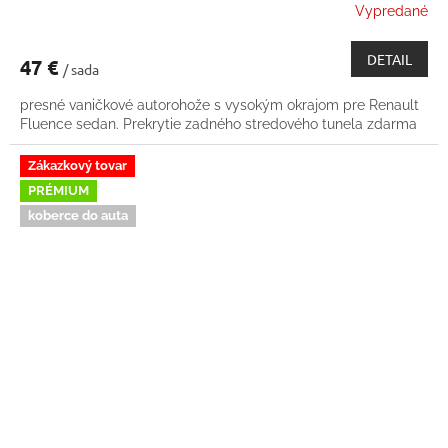
Vypredané
DETAIL
47 €
/ sada
presné vaničkové autorohože s vysokým okrajom pre Renault
Fluence sedan. Prekrytie zadného stredového tunela zdarma
Zákazkový tovar
PRÉMIUM
koberce do auta