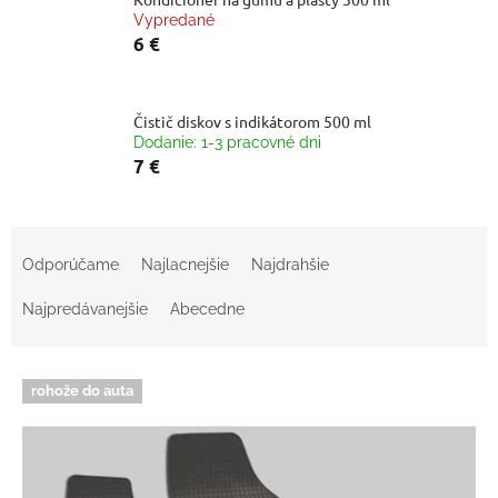
Vypredané
6 €
Čistič diskov s indikátorom 500 ml
Dodanie: 1-3 pracovné dni
7 €
R
a
Odporúčame
Najlacnejšie
Najdrahšie
d
e
Najpredávanejšie
Abecedne
n
i
V
e
rohože do auta
ý
p
p
r
i
o
s
d