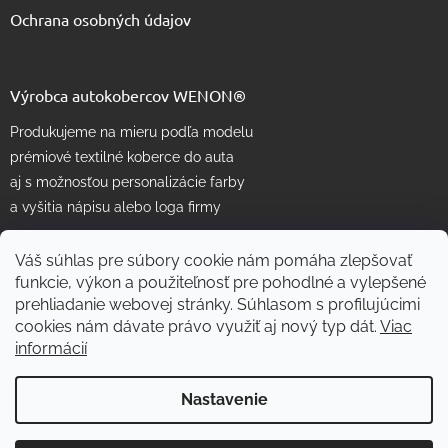
Ochrana osobných údajov
Výrobca autokobercov WENON®
Produkujeme na mieru podľa modelu
prémiové textilné koberce do auta
aj s možnosťou personalizácie farby
a vyšitia nápisu alebo loga firmy
Váš súhlas pre súbory cookie nám pomáha zlepšovať
funkcie, výkon a použiteľnosť pre pohodlné a vylepšené
prehliadanie webovej stránky. Súhlasom s profilujúcimi
cookies nám dávate právo využiť aj nový typ dát.
Viac
informácií
Vytvoril Shoptet
Nastavenie
Copyright 2026
WENON autorohože
. Všetky práva vyhradené.