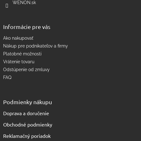
WENON.sk
v
k
y
v
Informácie pre vás
ý
p
Ako nakupovať
i
s
Nákup pre podnikateľov a firmy
u
Platobné možnosti
Vrátenie tovaru
Odstúpenie od zmluvy
FAQ
Podmienky nákupu
Doprava a doručenie
Obchodné podmienky
Reklamačný poriadok