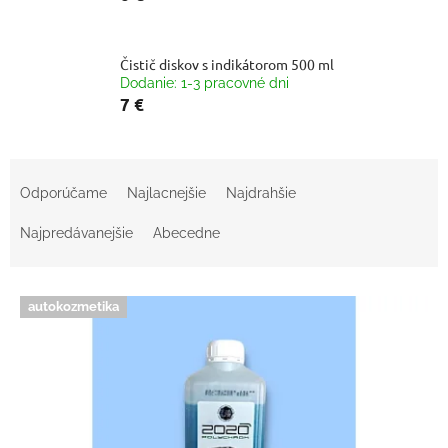
Čistič diskov s indikátorom 500 ml
Dodanie: 1-3 pracovné dni
7 €
R
a
Odporúčame
Najlacnejšie
Najdrahšie
d
e
Najpredávanejšie
Abecedne
n
i
V
e
autokozmetika
ý
p
p
r
i
o
s
d
p
u
r
k