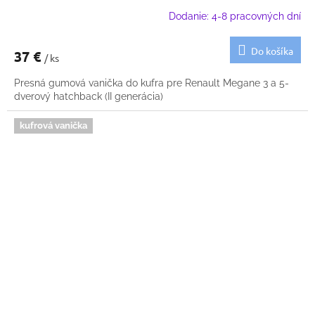
Dodanie: 4-8 pracovných dní
Do košíka
37 €
/ ks
Presná gumová vanička do kufra pre Renault Megane 3 a 5-
dverový hatchback (II generácia)
kufrová vanička