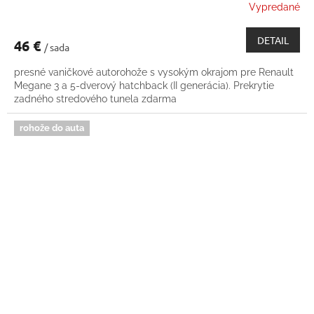
Vypredané
DETAIL
46 €
/ sada
presné vaničkové autorohože s vysokým okrajom pre Renault
Megane 3 a 5-dverový hatchback (II generácia). Prekrytie
zadného stredového tunela zdarma
rohože do auta