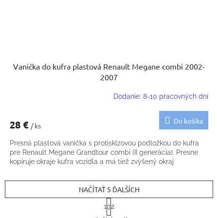
Vanička do kufra plastová Renault Megane combi 2002-
2007
Dodanie: 8-10 pracovných dní
Do košíka
28 €
/ ks
Presná plastová vanička s protisklzovou podložkou do kufra
pre Renault Megane Grandtour combi (II generácia). Presne
kopíruje okraje kufra vozidla a má tiež zvýšený okraj
NAČÍTAŤ 5 ĎALŠÍCH
S
1
2
t
O
r