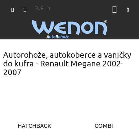
Prejsť
NÁKU
na
EUR
obsah
KOŠÍK
Autorohože, autokoberce a vaničky
do kufra - Renault Megane 2002-
2007
HATCHBACK
COMBI