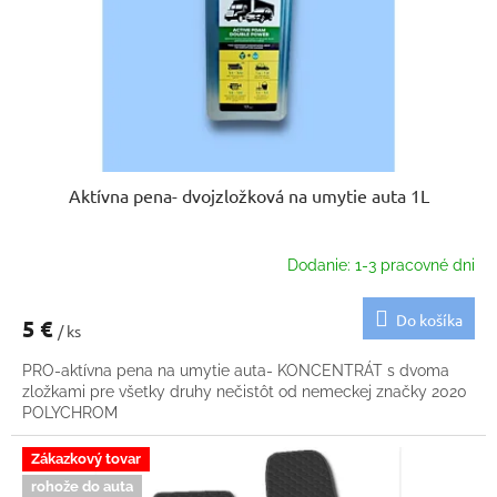
o
t
d
o
u
v
k
t
o
v
Aktívna pena- dvojzložková na umytie auta 1L
Dodanie: 1-3 pracovné dni
Do košíka
5 €
/ ks
PRO-aktívna pena na umytie auta- KONCENTRÁT s dvoma
zložkami pre všetky druhy nečistôt od nemeckej značky 2020
POLYCHROM
Zákazkový tovar
rohože do auta