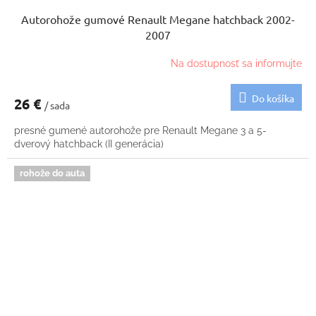
Autorohože gumové Renault Megane hatchback 2002-
2007
Na dostupnosť sa informujte
Do košíka
26 €
/ sada
presné gumené autorohože pre Renault Megane 3 a 5-
dverový hatchback (II generácia)
rohože do auta