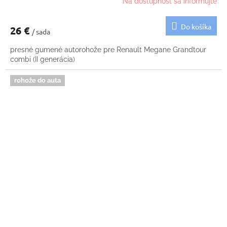
Na dostupnosť sa informujte
Do košíka
26 €
/ sada
presné gumené autorohože pre Renault Megane Grandtour
combi (II generácia)
rohože do auta