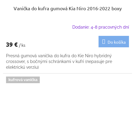
Vanička do kufra gumová Kia Niro 2016-2022 boxy
Dodanie: 4-8 pracovných dní
Do košíka
39 €
/ ks
Presná gumová vanička do kufra do Kie Niro hybridný
crossover, s bočnými schránkami v kufri (nepasuje pre
elektrickú verziu)
kufrová vanička