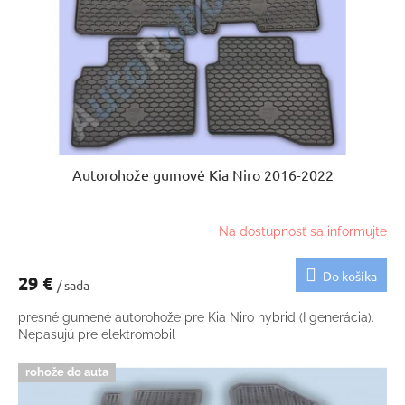
k
o
t
d
o
u
v
k
t
o
v
Autorohože gumové Kia Niro 2016-2022
Na dostupnosť sa informujte
Do košíka
29 €
/ sada
presné gumené autorohože pre Kia Niro hybrid (I generácia).
Nepasujú pre elektromobil
rohože do auta