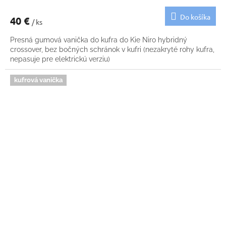
Do košíka
40 €
/ ks
Presná gumová vanička do kufra do Kie Niro hybridný
crossover, bez bočných schránok v kufri (nezakryté rohy kufra,
nepasuje pre elektrickú verziu)
kufrová vanička