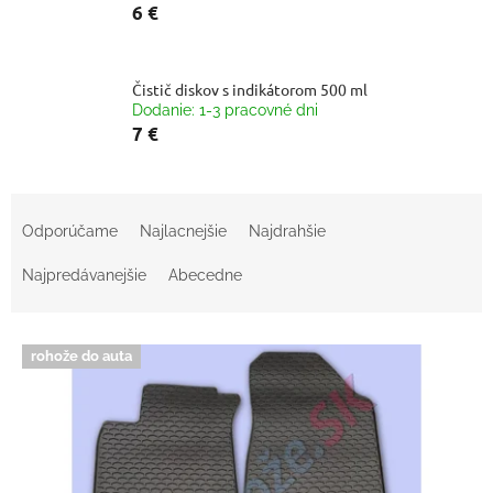
6 €
Čistič diskov s indikátorom 500 ml
Dodanie: 1-3 pracovné dni
7 €
R
a
Odporúčame
Najlacnejšie
Najdrahšie
d
e
Najpredávanejšie
Abecedne
n
i
V
e
rohože do auta
ý
p
p
r
i
o
s
d
p
u
r