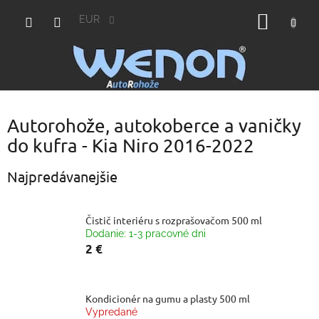
Prejsť
NÁKU
na
EUR
obsah
KOŠÍK
Autorohože, autokoberce a vaničky
do kufra - Kia Niro 2016-2022
Najpredávanejšie
Čistič interiéru s rozprašovačom 500 ml
Dodanie: 1-3 pracovné dni
2 €
Kondicionér na gumu a plasty 500 ml
Vypredané