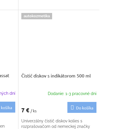
autokozmetika
assat
Čistič diskov s indikátorom 500 ml
ných dní
Dodanie: 1-3 pracovné dni
 košíka
Do košíka
7 €
/ ks
Univerzálny čistič diskov kolies s
gen
rozprašovačom od nemeckej značky