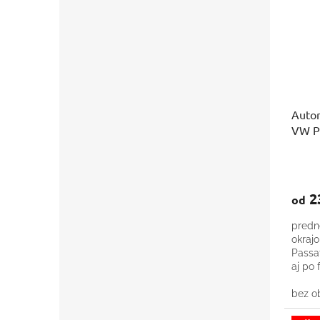
Autor
VW P
2
od
predn
okraj
Passa
aj po 
aplik
bez ob