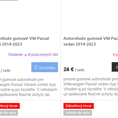
rohože gumové VW Passat
Autorohože gumové VW Pas
i 2014-2023
sedan 2014-2023
Dodanie: 4-8 pracovných dní
Vy
D
Do košíka
26 €
€
/ sada
/ sada
presné gumené autorohože pre
é gumové autorohože pre
Volkswagen Passat sedan (typ 
wagen Passat Variant combi (typ
Vhodné aj po facelifte. V rohož
hodné aj po facelifte. V rohožiach
už aplikované fixačné úchyty d
 aplikované fixačné úchyty do
podlahy
hy
zkový tovar
Zákazkový tovar
že do auta
rohože do auta