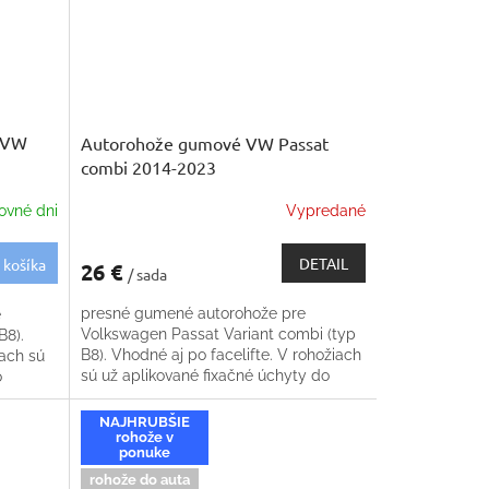
 VW
Autorohože gumové VW Passat
combi 2014-2023
ovné dni
Vypredané
DETAIL
 košíka
26 €
/ sada
presné gumené autorohože pre
e
Volkswagen Passat Variant combi (typ
B8).
B8). Vhodné aj po facelifte. V rohožiach
iach sú
sú už aplikované fixačné úchyty do
o
podlahy
NAJHRUBŠIE
rohože v
ponuke
rohože do auta