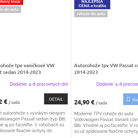
zkový tovar
NAJLEPŠIA
CENA a kvalita
že do auta
rohože do auta
rohože tpe vaničkové VW
Autorohože tpv VW Passat 
t sedan 2014-2023
2014-2023
Dodanie: 4-8 pracovných dní
Dodanie: 4-8 pracov
DETAIL
Do
2 €
24,90 €
/ sada
/ sada
é autorohože s vysokým okrajom
Moderné TPV rohože do auta
olkswagen Passat sedan (typ B8).
Volkswagen Passat Variant com
 aj po facelifte. V rohožiach sú
B8). Vhodné aj po facelifte. V r
likované fixačné úchyty do
sú už aplikované fixačné úchyt
hy
podlahy