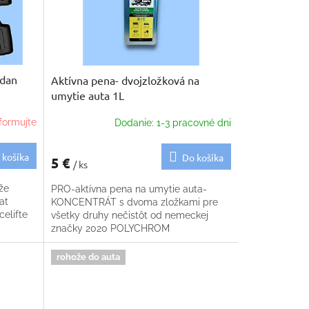
edan
Aktívna pena- dvojzložková na
umytie auta 1L
formujte
Dodanie: 1-3 pracovné dni
 košíka
Do košíka
5 €
/ ks
že
PRO-aktívna pena na umytie auta-
at
KONCENTRÁT s dvoma zložkami pre
celifte
všetky druhy nečistôt od nemeckej
značky 2020 POLYCHROM
rohože do auta