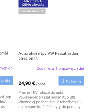
NAJLEPŠIA
CENA a kvalita
rohože do auta
combi
Autorohože tpv VW Passat sedan
2014-2023
ných dní
Dodanie: 4-8 pracovných dní
 košíka
Do košíka
24,90 €
/ sada
Presné TPV rohože do auta
bi (typ
Volkswagen Passat sedan (typ B8).
ohožiach
Vhodné aj po facelifte. V rohožiach sú
y do
aplikované fixačné úchyty do podlahy