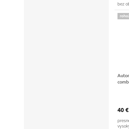
bez ob
roho
Autor
comb
40 
presn
vysok