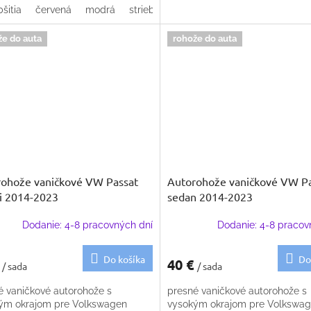
šitia
červená
modrá
strieborná
béžová
že do auta
rohože do auta
ohože vaničkové VW Passat
Autorohože vaničkové VW P
i 2014-2023
sedan 2014-2023
Dodanie: 4-8 pracovných dní
Dodanie: 4-8 pracov
Do košíka
Do
€
40 €
/ sada
/ sada
é vaničkové autorohože s
presné vaničkové autorohože s
ým okrajom pre Volkswagen
vysokým okrajom pre Volkswa