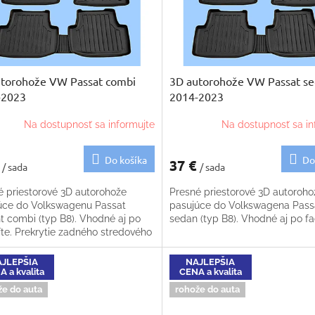
utorohože VW Passat combi
3D autorohože VW Passat s
-2023
2014-2023
Na dostupnosť sa informujte
Na dostupnosť sa in
Do košíka
Do
€
37 €
/ sada
/ sada
é priestorové 3D autorohože
Presné priestorové 3D autoroho
úce do Volkswagenu Passat
pasujúce do Volkswagena Pass
t combi (typ B8). Vhodné aj po
sedan (typ B8). Vhodné aj po fa
fte. Prekrytie zadného stredového
a zdarma
JLEPŠIA
NAJLEPŠIA
 a kvalita
CENA a kvalita
že do auta
rohože do auta