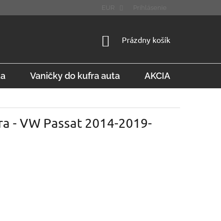
STÚPENIE OD ZMLUVY
FAQ
EUR
Prihlásenie
NÁKUPNÝ
Prázdny košík
KOŠÍK
ta
Vaničky do kufra auta
AKCIA
Konta
ra - VW Passat 2014-2019-