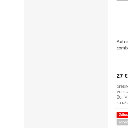
Auto
comb
27 
presn
Volks
B8). V
sú už
podla
Záka
roho