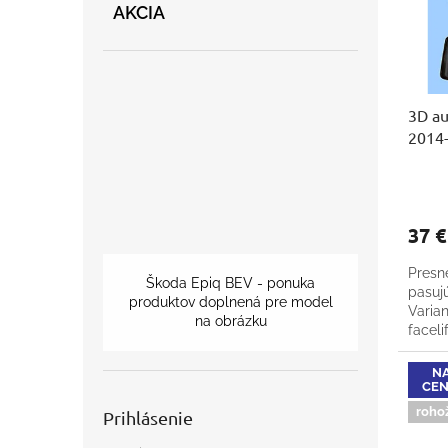
p
o
AKCIA
r
d
o
u
d
k
u
t
3D a
k
o
2014
t
v
o
v
37 
Presn
Škoda Epiq BEV - ponuka
pasuj
produktov doplnená pre model
Varian
na obrázku
faceli
tunel
NA
CENA
roho
Prihlásenie