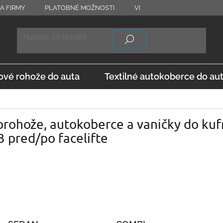
A FIRMY
PLATOBNÉ MOŽNOSTI
VRÁTENIE TOVARU
OD
vé rohože do auta
Textilné autokoberce do au
rohože, autokoberce a vaničky do kuf
 pred/po facelifte