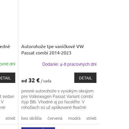
redné
Autorohože tpe vaničkové VW
Passat combi 2014-2023
ovné dni
Dodanie: 4-8 pracovných dní
ETAIL
DETAIL
32 €
od
/ sada
m
presné autorohože s vysokým okrajom
t sedan
pre Volkswagen Passat Variant combi
. V
(typ B8). Vhodné aj po facelifte. V
čné
rohožiach sú už aplikované fixačné
úchyty do podlahy
strieborná
bez obšitia
béžová
červená
modrá
strieborná
béžová