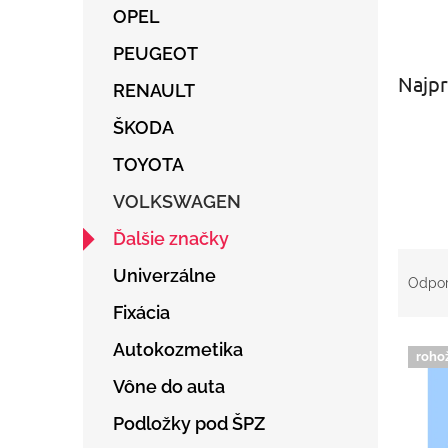
OPEL
PEUGEOT
Najpr
RENAULT
ŠKODA
TOYOTA
VOLKSWAGEN
Ďalšie značky
R
Univerzálne
a
Odpo
d
Fixácia
e
V
n
Autokozmetika
roho
ý
i
Vône do auta
p
e
i
p
Podložky pod ŠPZ
s
r