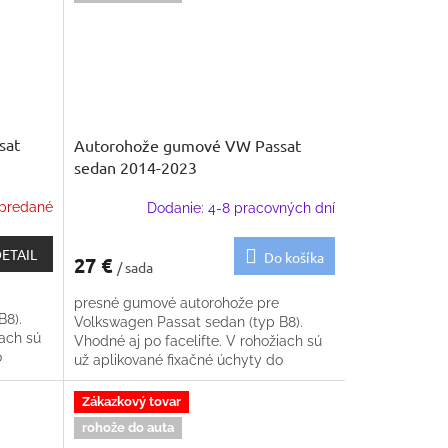
sat
Autorohože gumové VW Passat
sedan 2014-2023
predané
Dodanie: 4-8 pracovných dní
ETAIL
Do košíka
27 €
/ sada
presné gumové autorohože pre
B8).
Volkswagen Passat sedan (typ B8).
iach sú
Vhodné aj po facelifte. V rohožiach sú
o
už aplikované fixačné úchyty do
podlahy
Zákazkový tovar
rohože do auta