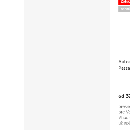
Záka
roho
Auto
Passa
3
od
presn
pre V
Vhodné
už ap
podla