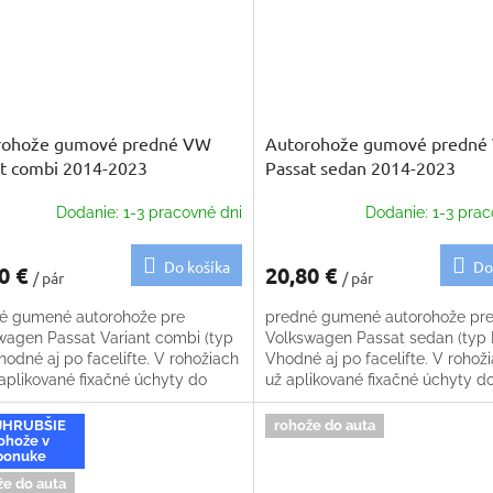
rohože gumové predné VW
Autorohože gumové predné
t combi 2014-2023
Passat sedan 2014-2023
Dodanie: 1-3 pracovné dni
Dodanie: 1-3 prac
Do košíka
Do
0 €
20,80 €
/ pár
/ pár
é gumené autorohože pre
predné gumené autorohože pr
wagen Passat Variant combi (typ
Volkswagen Passat sedan (typ 
hodné aj po facelifte. V rohožiach
Vhodné aj po facelifte. V rohož
 aplikované fixačné úchyty do
už aplikované fixačné úchyty d
hy
podlahy
JHRUBŠIE
rohože do auta
ohože v
ponuke
že do auta