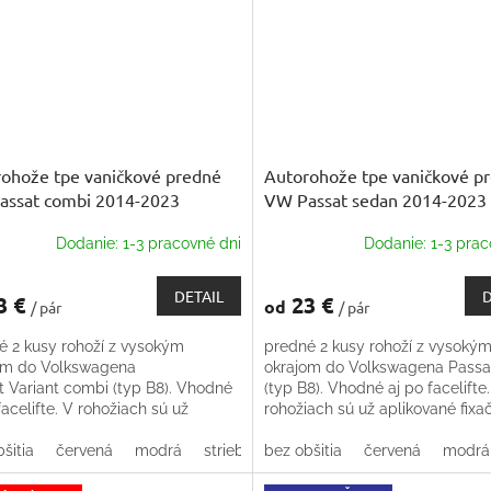
ohože tpe vaničkové predné
Autorohože tpe vaničkové p
assat combi 2014-2023
VW Passat sedan 2014-2023
Dodanie: 1-3 pracovné dni
Dodanie: 1-3 prac
DETAIL
D
3 €
23 €
od
/ pár
/ pár
é 2 kusy rohoží z vysokým
predné 2 kusy rohoží z vysoký
om do Volkswagena
okrajom do Volkswagena Passa
t Variant combi (typ B8). Vhodné
(typ B8). Vhodné aj po facelifte
facelifte. V rohožiach sú už
rohožiach sú už aplikované fixa
ované fixačné úchyty do podlahy
úchyty do podlahy
šitia
červená
modrá
strieborná
bez obšitia
béžová
červená
modrá