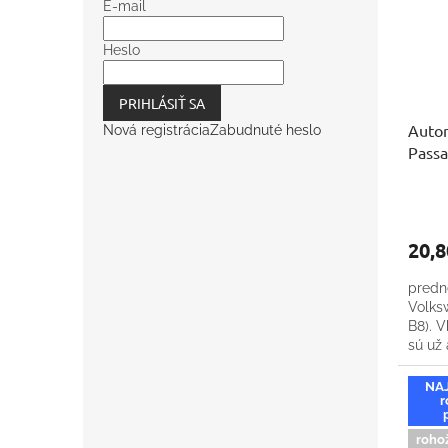
E-mail
Heslo
PRIHLÁSIŤ SA
Auto
Nová registrácia
Zabudnuté heslo
Passa
20,8
predn
Volks
B8). V
sú už
podla
NA
r
roho