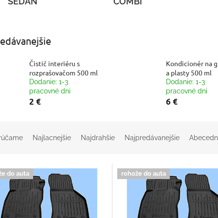
SEDAN
COMBI
edávanejšie
Čistič interiéru s
Kondicionér na 
rozprašovačom 500 ml
a plasty 500 ml
Dodanie: 1-3
Dodanie: 1-3
pracovné dni
pracovné dni
2 €
6 €
rúčame
Najlacnejšie
Najdrahšie
Najpredávanejšie
Abecedn
že do auta
rohože do auta