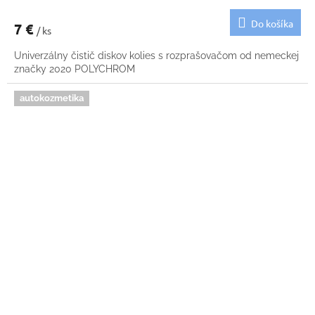
Do košíka
7 €
/ ks
Univerzálny čistič diskov kolies s rozprašovačom od nemeckej
značky 2020 POLYCHROM
autokozmetika