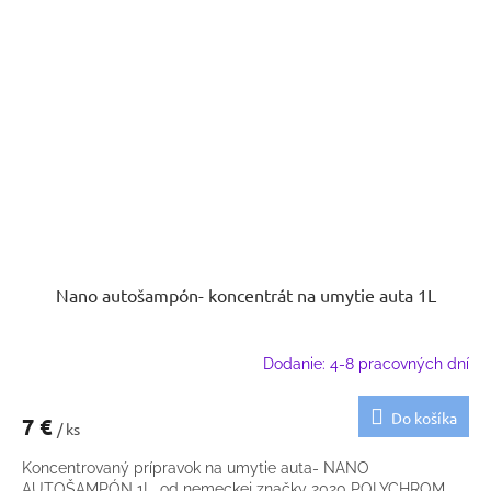
Nano autošampón- koncentrát na umytie auta 1L
Dodanie: 4-8 pracovných dní
Do košíka
7 €
/ ks
Koncentrovaný prípravok na umytie auta- NANO
AUTOŠAMPÓN 1L, od nemeckej značky 2020 POLYCHROM