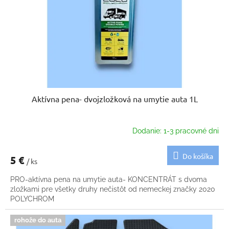
k
o
t
d
o
u
v
k
t
o
v
Aktívna pena- dvojzložková na umytie auta 1L
Dodanie: 1-3 pracovné dni
Do košíka
5 €
/ ks
PRO-aktívna pena na umytie auta- KONCENTRÁT s dvoma
zložkami pre všetky druhy nečistôt od nemeckej značky 2020
POLYCHROM
rohože do auta