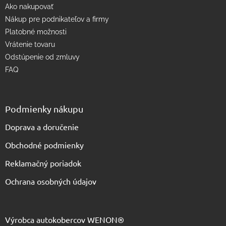
Ako nakupovať
i
s
Nákup pre podnikateľov a firmy
u
Platobné možnosti
Vrátenie tovaru
Odstúpenie od zmluvy
FAQ
Podmienky nákupu
Doprava a doručenie
Obchodné podmienky
Reklamačný poriadok
Ochrana osobných údajov
Výrobca autokobercov WENON®