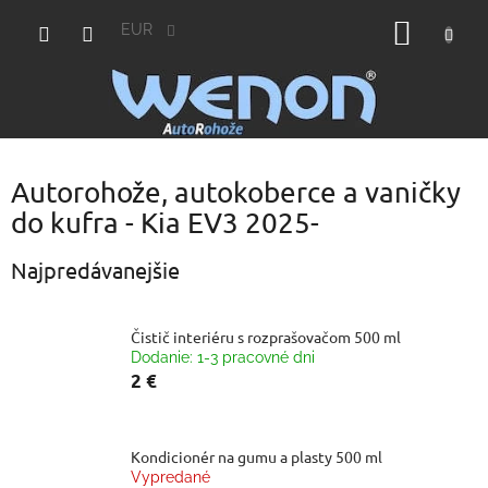
Prejsť
NÁKU
na
EUR
obsah
KOŠÍK
Autorohože, autokoberce a vaničky
do kufra - Kia EV3 2025-
Najpredávanejšie
Čistič interiéru s rozprašovačom 500 ml
Dodanie: 1-3 pracovné dni
2 €
Kondicionér na gumu a plasty 500 ml
Vypredané