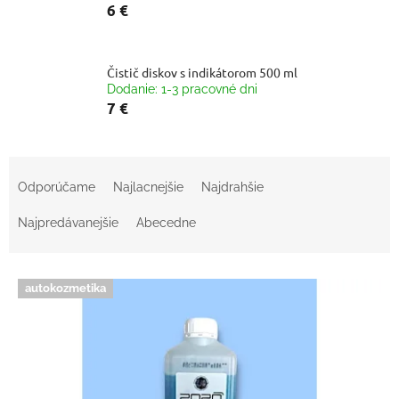
6 €
Čistič diskov s indikátorom 500 ml
Dodanie: 1-3 pracovné dni
7 €
R
a
Odporúčame
Najlacnejšie
Najdrahšie
d
e
Najpredávanejšie
Abecedne
n
i
V
e
autokozmetika
ý
p
p
r
i
o
s
d
p
u
r