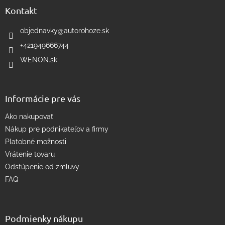
a
ä
Kontakt
c
t
i
i
objednavky
@
autorohoze.sk
e
e
p
+421949666744
r
WENON.sk
v
k
y
v
Informácie pre vás
ý
p
Ako nakupovať
i
s
Nákup pre podnikateľov a firmy
u
Platobné možnosti
Vrátenie tovaru
Odstúpenie od zmluvy
FAQ
Podmienky nákupu