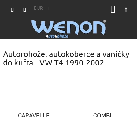
Prejsť
NÁKU
na
EUR
obsah
KOŠÍK
Autorohože, autokoberce a vaničky
do kufra - VW T4 1990-2002
CARAVELLE
COMBI