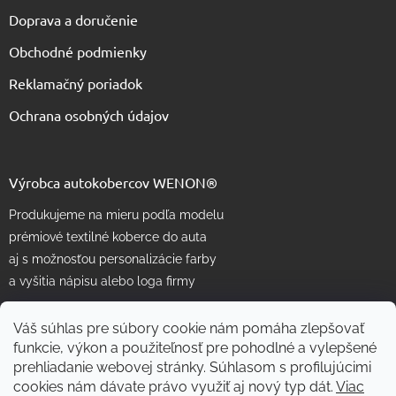
Doprava a doručenie
Obchodné podmienky
Reklamačný poriadok
Ochrana osobných údajov
Výrobca autokobercov WENON®
Produkujeme na mieru podľa modelu
prémiové textilné koberce do auta
aj s možnosťou personalizácie farby
a vyšitia nápisu alebo loga firmy
Váš súhlas pre súbory cookie nám pomáha zlepšovať
funkcie, výkon a použiteľnosť pre pohodlné a vylepšené
prehliadanie webovej stránky. Súhlasom s profilujúcimi
cookies nám dávate právo využiť aj nový typ dát.
Viac