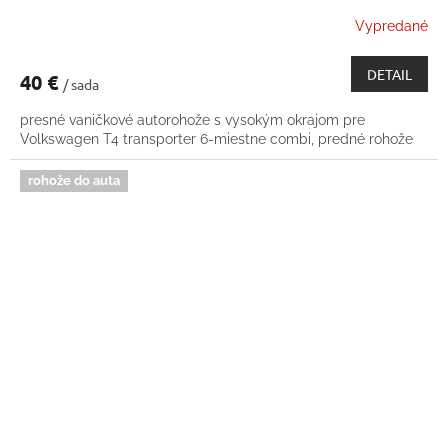
Vypredané
DETAIL
40 €
/ sada
presné vaničkové autorohože s vysokým okrajom pre
Volkswagen T4 transporter 6-miestne combi, predné rohože
rohože do auta