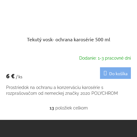
Tekutý vosk- ochrana karosérie 500 ml
Dodanie: 1-3 pracovné dni
Do košíka
6 €
/ ks
Prostriedok na ochranu a konzerváciu karosérie s
rozprašovačom od nemeckej značky 2020 POLYCHROM
13
položiek celkom
O
v
Z
l
á
á
d
p