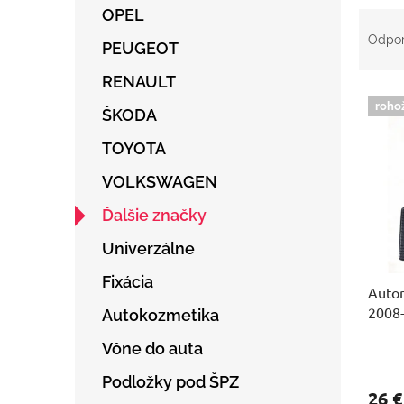
OPEL
R
a
Odpo
PEUGEOT
d
e
RENAULT
V
n
roho
ý
ŠKODA
i
p
e
TOYOTA
i
p
s
r
VOLKSWAGEN
p
o
r
d
Ďalšie značky
o
u
Univerzálne
d
k
u
t
Fixácia
Auto
k
o
2008
t
v
Autokozmetika
o
Vône do auta
v
Podložky pod ŠPZ
26 