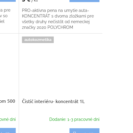
ra pre
PRO-aktívna pena na umytie auta-
v so
KONCENTRÁT s dvoma zložkami pre
iel
všetky druhy nečistôt od nemeckej
značky 2020 POLYCHROM
autokozmetika
ačom 500
Čistič interiéru- koncentrát 1L
ovné dni
Dodanie: 1-3 pracovné dni