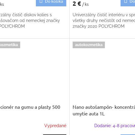
Do košíka
Do
2 €
 ks
/ ks
zálny čistič diskov kolies s
Univerzálny čistič interiéru v spr
ašovačom od nemeckej značky
všetky druhy nečistôt od neme
 POLYCHROM
značky 2020 POLYCHROM
kozmetika
autokozmetika
cionér na gumu a plasty 500
Nano autošampón- koncentrá
umytie auta 1L
Vypredané
Dodanie: 4-8 pracov