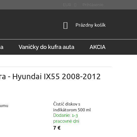
STÚPENIE OD ZMLUVY
FAQ
EUR
Prihlásenie
NÁKUPNÝ
Prázdny košík
KOŠÍK
ta
Vaničky do kufra auta
AKCIA
Konta
ra - Hyundai IX55 2008-2012
Čistič diskov s
gumu
indikátorom 500 ml
Dodanie: 1-3
pracovné dni
7 €