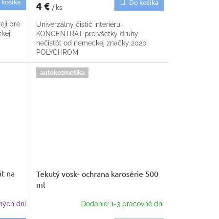
 košíka
Do košíka
4 €
/ ks
eji pre
Univerzálny čistič interiéru-
ckej
KONCENTRÁT pre všetky druhy
nečistôt od nemeckej značky 2020
POLYCHROM
autokozmetika
t na
Tekutý vosk- ochrana karosérie 500
ml
ných dní
Dodanie: 1-3 pracovné dni