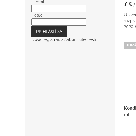
7 €
E-mail
/
Univer
Heslo
rozpr
2020
PRIHLÁSIŤ SA
Nová registrácia
Zabudnuté heslo
auto
Kondi
ml