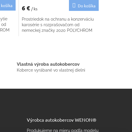
 košíka
Do košíka
6 €
/ ks
ytie
Prostriedok na ochranu a konzerváciu
 od
karosérie s rozprašovačom od
CHROM
nemeckej značky 2020 POLYCHROM
Vlastná výroba autokobercov
Koberce vyrábané vo vlastnej dielni
Výrobca autokobercov WENON®
Produkujeme na mieru podľa modelu