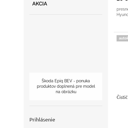
AKCIA
presn
Hyund
auto
Škoda Epiq BEV - ponuka
produktov doplnená pre model
na obrázku
Čisti
Prihlásenie