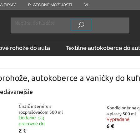
A FIRMY
PLATOBNÉ MOŽNOSTI
VRÁTENIE TOVARU
OD
vé rohože do auta
Textilné autokoberce do au
rohože, autokoberce a vaničky do kuf
edávanejšie
Čistič interiéru s
Kondicionér na 
rozprašovačom 500 ml
a plasty 500 ml
Dodanie: 1-3
Vypredané
pracovné dni
6 €
2 €