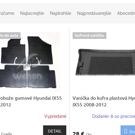
rúčame
Najlacnejšie
Najdrahšie
Najpredávanejšie
Abecedn
že do auta
kufrová vanička
rohože gumové Hyundai IX55
Vanička do kufra plastová Hy
-2012
IX55 2008-2012
Vypredané
Dodanie: 8-10 pracov
DETAIL
Do
€
28 €
/ sada
/ ks