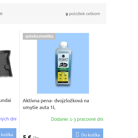
e
9
položiek celkom
autokozmetika
undai
Aktívna pena- dvojzložková na
umytie auta 1L
ných dní
Dodanie: 1-3 pracovné dni
 košíka
Do košíka
5 €
/ ks