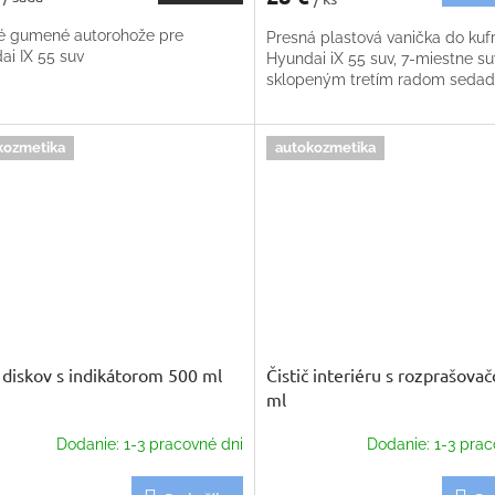
é gumené autorohože pre
Presná plastová vanička do kuf
ai IX 55 suv
Hyundai iX 55 suv, 7-miestne su
sklopeným tretím radom sedad
kozmetika
autokozmetika
č diskov s indikátorom 500 ml
Čistič interiéru s rozprašov
ml
Dodanie: 1-3 pracovné dni
Dodanie: 1-3 prac