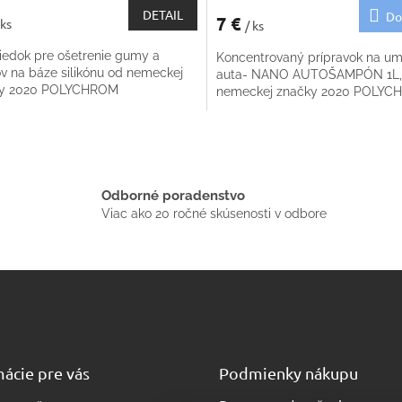
DETAIL
Do
7 €
 ks
/ ks
riedok pre ošetrenie gumy a
Koncentrovaný prípravok na um
ov na báze silikónu od nemeckej
auta- NANO AUTOŠAMPÓN 1L,
ky 2020 POLYCHROM
nemeckej značky 2020 POLY
O
v
l
á
Odborné poradenstvo
d
Viac ako 20 ročné skúsenosti v odbore
a
c
i
e
p
r
v
k
y
ácie pre vás
Podmienky nákupu
v
ý