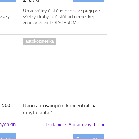
s
Univerzálny čistič interiéru v spreji pre
načky
všetky druhy nečistôt od nemeckej
značky 2020 POLYCHROM
autokozmetika
y 500
Nano autošampón- koncentrát na
umytie auta 1L
ných dní
Dodanie: 4-8 pracovných dní