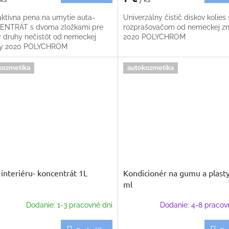
ktívna pena na umytie auta-
Univerzálny čistič diskov kolies 
NTRÁT s dvoma zložkami pre
rozprašovačom od nemeckej z
y druhy nečistôt od nemeckej
2020 POLYCHROM
ky 2020 POLYCHROM
kozmetika
autokozmetika
č interiéru- koncentrát 1L
Kondicionér na gumu a plast
ml
Dodanie: 1-3 pracovné dni
Dodanie: 4-8 pracov