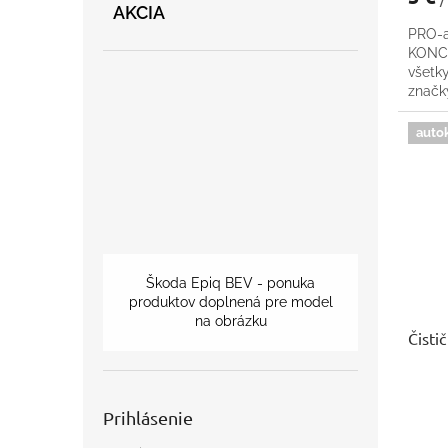
AKCIA
PRO-a
KONCE
všetk
znač
auto
Škoda Epiq BEV - ponuka
produktov doplnená pre model
na obrázku
Čisti
Prihlásenie