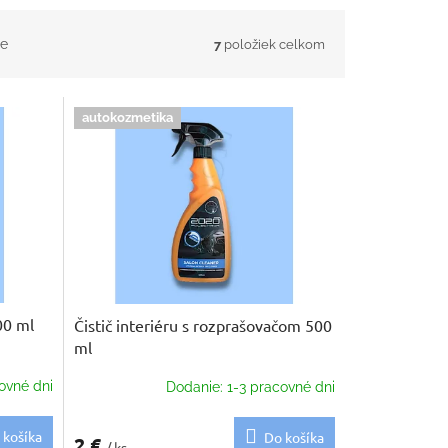
e
7
položiek celkom
autokozmetika
00 ml
Čistič interiéru s rozprašovačom 500
ml
ovné dni
Dodanie: 1-3 pracovné dni
 košíka
Do košíka
2 €
/ ks