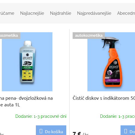
rúčame
Najlacnejšie
Najdrahšie
Najpredávanejšie
Abecedn
kozmetika
autokozmetika
na pena- dvojzložková na
Čistič diskov s indikátorom 5
e auta 1L
Dodanie: 1-3 pracovné dni
Dodanie: 1-3 prac
Do košíka
Do
7 €
 ks
/ ks