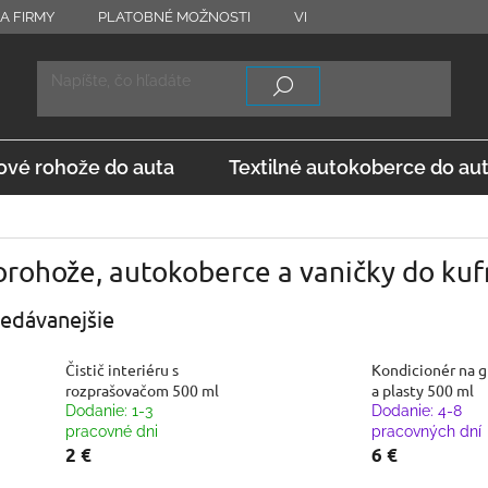
A FIRMY
PLATOBNÉ MOŽNOSTI
VRÁTENIE TOVARU
OD
vé rohože do auta
Textilné autokoberce do au
orohože, autokoberce a vaničky do ku
edávanejšie
Čistič interiéru s
Kondicionér na 
rozprašovačom 500 ml
a plasty 500 ml
Dodanie: 1-3
Dodanie: 4-8
pracovné dni
pracovných dní
2 €
6 €