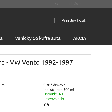
STÚPENIE OD ZMLUVY
FAQ
EUR
Prihlásenie
NÁKUPNÝ
Prázdny košík
KOŠÍK
ta
Vaničky do kufra auta
AKCIA
Konta
fra - VW Vento 1992-1997
gumu
Čistič diskov s
indikátorom 500 ml
Dodanie: 1-3
pracovné dni
7 €