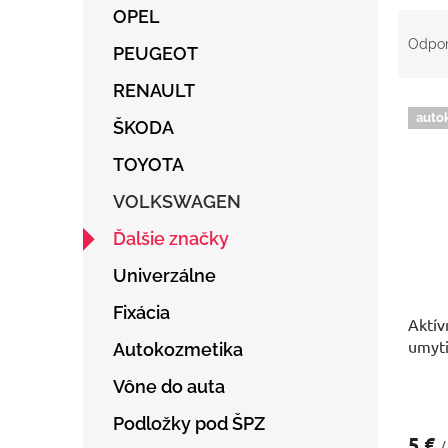
OPEL
R
a
Odpo
PEUGEOT
d
e
RENAULT
V
n
auto
ý
ŠKODA
i
p
e
TOYOTA
i
p
s
r
VOLKSWAGEN
p
o
r
d
Ďalšie značky
o
u
Univerzálne
d
k
u
t
Fixácia
Aktív
k
o
umyti
t
v
Autokozmetika
o
Vône do auta
v
Podložky pod ŠPZ
5 €
/