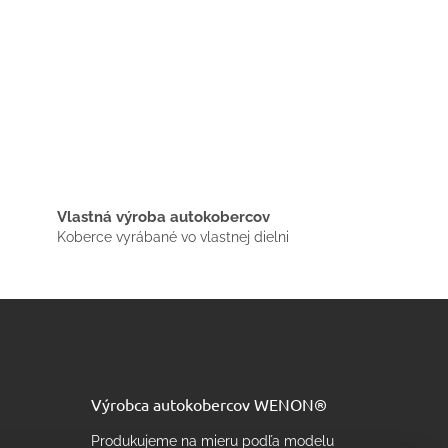
Vlastná výroba autokobercov
Koberce vyrábané vo vlastnej dielni
Výrobca autokobercov WENON®
Produkujeme na mieru podľa modelu