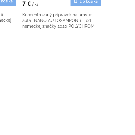
 košíka
Do košíka
7 €
/ ks
 a
Koncentrovaný prípravok na umytie
meckej
auta- NANO AUTOŠAMPÓN 1L, od
nemeckej značky 2020 POLYCHROM