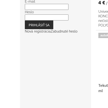
4 €
E-mail
/
Univer
Heslo
KONCE
nečis
PRIHLÁSIŤ SA
POLY
Nová registrácia
Zabudnuté heslo
auto
Tekut
ml