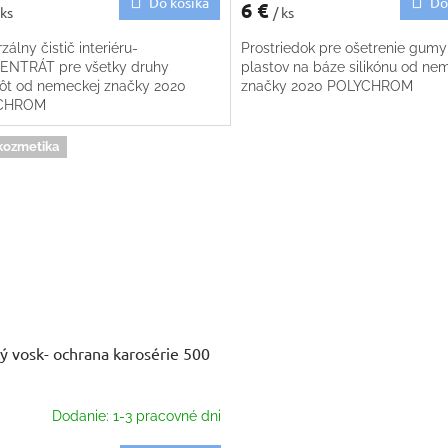
Do košíka
Do
6 €
 ks
/ ks
zálny čistič interiéru-
Prostriedok pre ošetrenie gumy
NTRÁT pre všetky druhy
plastov na báze silikónu od ne
tôt od nemeckej značky 2020
značky 2020 POLYCHROM
CHROM
kozmetika
ý vosk- ochrana karosérie 500
Dodanie: 1-3 pracovné dni