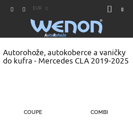
Prejsť
NÁKU
na
EUR
obsah
KOŠÍK
Autorohože, autokoberce a vaničky
do kufra - Mercedes CLA 2019-2025
COUPE
COMBI