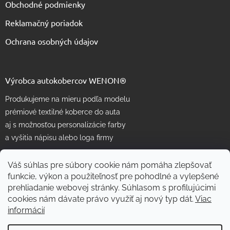
Obchodné podmienky
Reklamačný poriadok
Ochrana osobných údajov
Výrobca autokobercov WENON®
Produkujeme na mieru podľa modelu
prémiové textilné koberce do auta
aj s možnosťou personalizácie farby
a vyšitia nápisu alebo loga firmy
Váš súhlas pre súbory cookie nám pomáha zlepšovať
funkcie, výkon a použiteľnosť pre pohodlné a vylepšené
prehliadanie webovej stránky. Súhlasom s profilujúcimi
cookies nám dávate právo využiť aj nový typ dát.
Viac
informácií
Vytvoril Shoptet