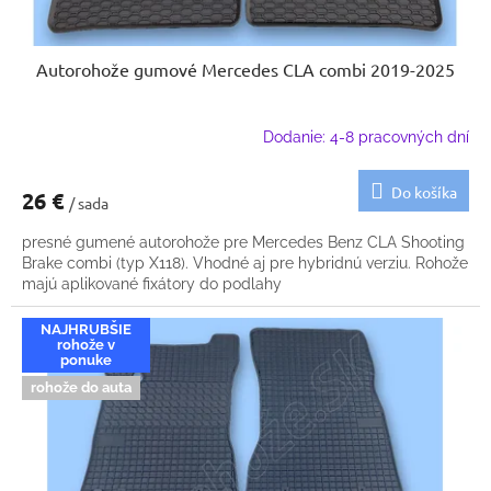
Autorohože gumové Mercedes CLA combi 2019-2025
Dodanie: 4-8 pracovných dní
Do košíka
26 €
/ sada
presné gumené autorohože pre Mercedes Benz CLA Shooting
Brake combi (typ X118). Vhodné aj pre hybridnú verziu. Rohože
majú aplikované fixátory do podlahy
NAJHRUBŠIE
rohože v
ponuke
rohože do auta