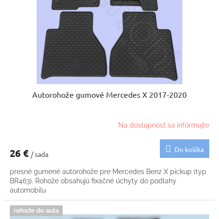
k
o
t
d
o
u
v
k
t
o
v
Autorohože gumové Mercedes X 2017-2020
Na dostupnosť sa informujte
Do košíka
26 €
/ sada
presné gumené autorohože pre Mercedes Benz X pickup (typ
BR463). Rohože obsahujú fixačné úchyty do podlahy
automobilu
rohože do auta