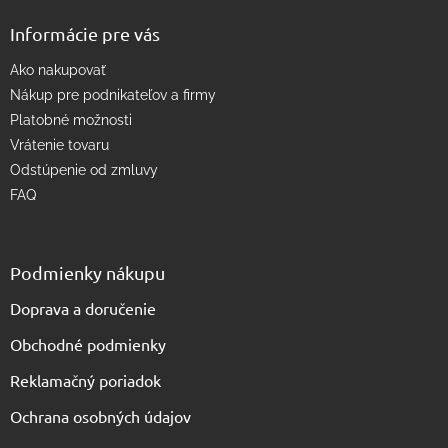
v
Informácie pre vás
ý
p
Ako nakupovať
i
s
Nákup pre podnikateľov a firmy
u
Platobné možnosti
Vrátenie tovaru
Odstúpenie od zmluvy
FAQ
Podmienky nákupu
Doprava a doručenie
Obchodné podmienky
Reklamačný poriadok
Ochrana osobných údajov