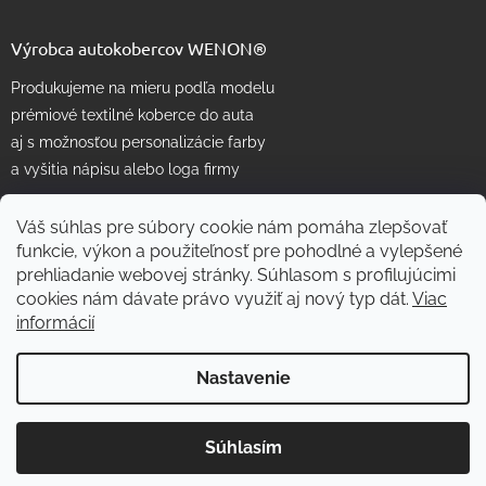
Výrobca autokobercov WENON®
Produkujeme na mieru podľa modelu
prémiové textilné koberce do auta
aj s možnosťou personalizácie farby
a vyšitia nápisu alebo loga firmy
Váš súhlas pre súbory cookie nám pomáha zlepšovať
funkcie, výkon a použiteľnosť pre pohodlné a vylepšené
prehliadanie webovej stránky. Súhlasom s profilujúcimi
cookies nám dávate právo využiť aj nový typ dát.
Viac
informácií
Vytvoril Shoptet
Nastavenie
Copyright 2026
WENON autorohože
. Všetky práva vyhradené.
Súhlasím
Skvelé
:
4.7
/
5
Upraviť nastavenie cookies
08.08.2026
RECENZIE