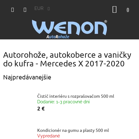
Prejsť
NÁKU
na
EUR
obsah
KOŠÍK
Autorohože, autokoberce a vaničky
do kufra - Mercedes X 2017-2020
Najpredávanejšie
Čistič interiéru s rozprašovačom 500 ml
Dodanie: 1-3 pracovné dni
2 €
Kondicionér na gumu a plasty 500 ml
Vypredané