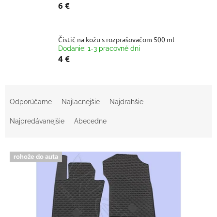
6 €
Čistič na kožu s rozprašovačom 500 ml
Dodanie: 1-3 pracovné dni
4 €
R
a
Odporúčame
Najlacnejšie
Najdrahšie
d
e
Najpredávanejšie
Abecedne
n
i
V
e
rohože do auta
ý
p
p
r
i
o
s
d
p
u
r