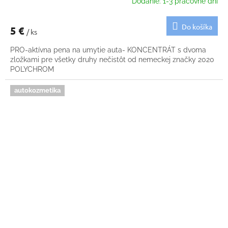
Dodanie: 1-3 pracovné dni
Do košíka
5 €
/ ks
PRO-aktívna pena na umytie auta- KONCENTRÁT s dvoma
zložkami pre všetky druhy nečistôt od nemeckej značky 2020
POLYCHROM
autokozmetika