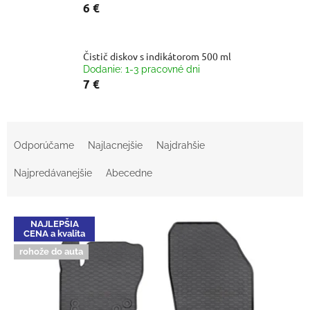
6 €
Čistič diskov s indikátorom 500 ml
Dodanie: 1-3 pracovné dni
7 €
R
a
Odporúčame
Najlacnejšie
Najdrahšie
d
e
Najpredávanejšie
Abecedne
n
i
V
e
NAJLEPŠIA
ý
p
CENA a kvalita
p
r
rohože do auta
i
o
s
d
p
u
r