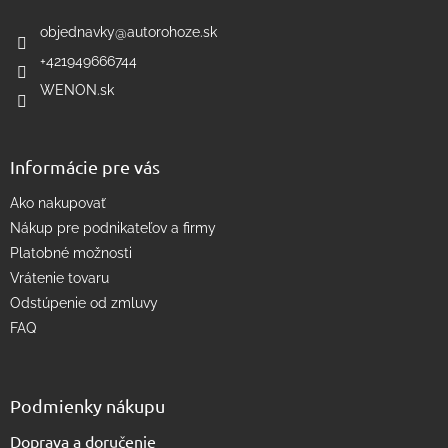
t
i
i
objednavky
@
autorohoze.sk
e
e
p
+421949666744
r
WENON.sk
v
k
y
v
Informácie pre vás
ý
p
Ako nakupovať
i
s
Nákup pre podnikateľov a firmy
u
Platobné možnosti
Vrátenie tovaru
Odstúpenie od zmluvy
FAQ
Podmienky nákupu
Doprava a doručenie