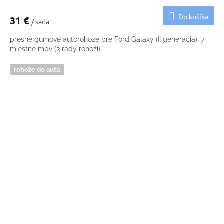
Do košíka
31 €
/ sada
presné gumové autorohože pre Ford Galaxy (II generácia), 7-
miestne mpv (3 rady rohoží)
rohože do auta