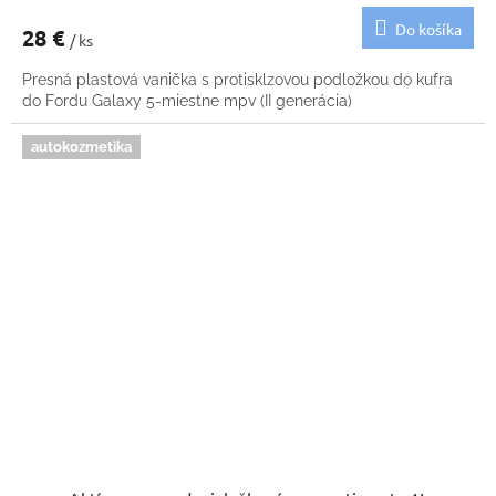
Do košíka
28 €
/ ks
Presná plastová vanička s protisklzovou podložkou do kufra
do Fordu Galaxy 5-miestne mpv (II generácia)
autokozmetika