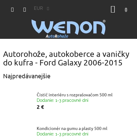
Prejsť
NÁKU
na
EUR
obsah
KOŠÍK
Autorohože, autokoberce a vaničky
do kufra - Ford Galaxy 2006-2015
Najpredávanejšie
Čistič interiéru s rozprašovačom 500 ml
Dodanie: 1-3 pracovné dni
2 €
Kondicionér na gumu a plasty 500 ml
Dodanie: 1-3 pracovné dni