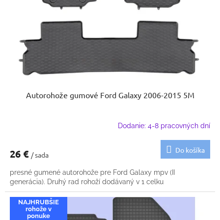
k
o
t
d
o
u
v
k
t
o
v
Autorohože gumové Ford Galaxy 2006-2015 5M
Dodanie: 4-8 pracovných dní
Do košíka
26 €
/ sada
presné gumené autorohože pre Ford Galaxy mpv (II
generácia). Druhý rad rohoží dodávaný v 1 celku
NAJHRUBŠIE
rohože v
ponuke