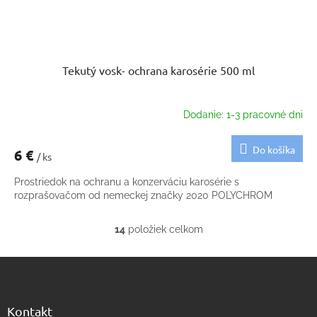
Tekutý vosk- ochrana karosérie 500 ml
Dodanie: 1-3 pracovné dni
Do košíka
6 €
/ ks
Prostriedok na ochranu a konzerváciu karosérie s
rozprašovačom od nemeckej značky 2020 POLYCHROM
14
položiek celkom
O
v
Z
l
á
á
d
p
a
ä
Kontakt
c