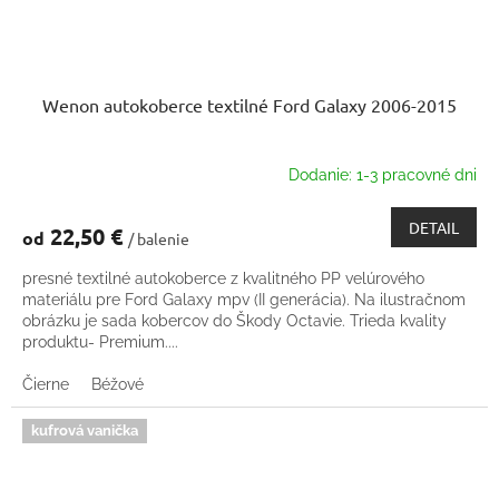
Wenon autokoberce textilné Ford Galaxy 2006-2015
Dodanie: 1-3 pracovné dni
DETAIL
22,50 €
od
/ balenie
presné textilné autokoberce z kvalitného PP velúrového
materiálu pre Ford Galaxy mpv (II generácia). Na ilustračnom
obrázku je sada kobercov do Škody Octavie. Trieda kvality
produktu- Premium....
Čierne
Béžové
kufrová vanička