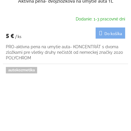
Aktívna pena- dvojzložková na umytie auta 1L
Dodanie: 1-3 pracovné dni
Do košíka
5 €
/ ks
PRO-aktívna pena na umytie auta- KONCENTRÁT s dvoma
zložkami pre všetky druhy nečistôt od nemeckej značky 2020
POLYCHROM
autokozmetika