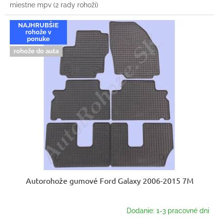
miestne mpv (2 rady rohoží)
NAJHRUBŠIE
rohože v
ponuke
rohože do auta
Autorohože gumové Ford Galaxy 2006-2015 7M
Dodanie: 1-3 pracovné dni