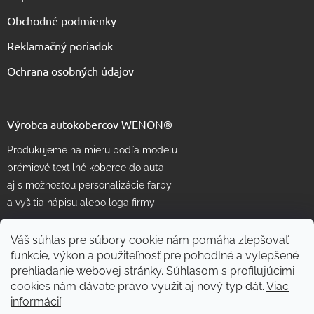
Obchodné podmienky
Reklamačný poriadok
Ochrana osobných údajov
Výrobca autokobercov WENON®
Produkujeme na mieru podľa modelu
prémiové textilné koberce do auta
aj s možnosťou personalizácie farby
a vyšitia nápisu alebo loga firmy
Váš súhlas pre súbory cookie nám pomáha zlepšovať
funkcie, výkon a použiteľnosť pre pohodlné a vylepšené
prehliadanie webovej stránky. Súhlasom s profilujúcimi
cookies nám dávate právo využiť aj nový typ dát.
Viac
informácií