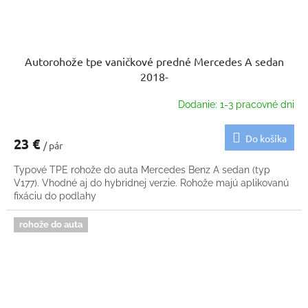
Autorohože tpe vaničkové predné Mercedes A sedan
2018-
Dodanie: 1-3 pracovné dni
Do košíka
23 €
/ pár
Typové TPE rohože do auta Mercedes Benz A sedan (typ
V177). Vhodné aj do hybridnej verzie. Rohože majú aplikovanú
fixáciu do podlahy
rohože do auta