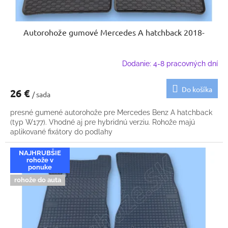
Autorohože gumové Mercedes A hatchback 2018-
Dodanie: 4-8 pracovných dní
Do košíka
26 €
/ sada
presné gumené autorohože pre Mercedes Benz A hatchback
(typ W177). Vhodné aj pre hybridnú verziu. Rohože majú
aplikované fixátory do podlahy
NAJHRUBŠIE
rohože v
ponuke
rohože do auta