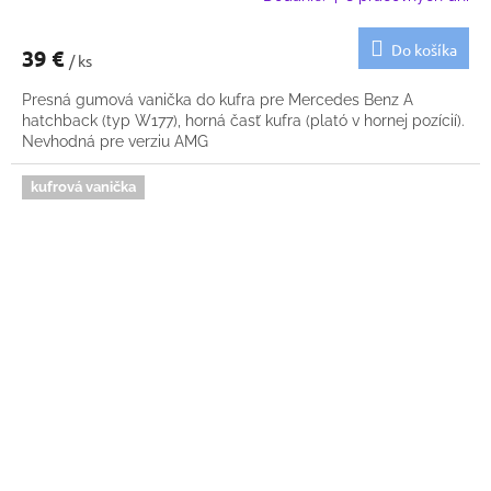
Do košíka
39 €
/ ks
Presná gumová vanička do kufra pre Mercedes Benz A
hatchback (typ W177), horná časť kufra (plató v hornej pozícií).
Nevhodná pre verziu AMG
kufrová vanička