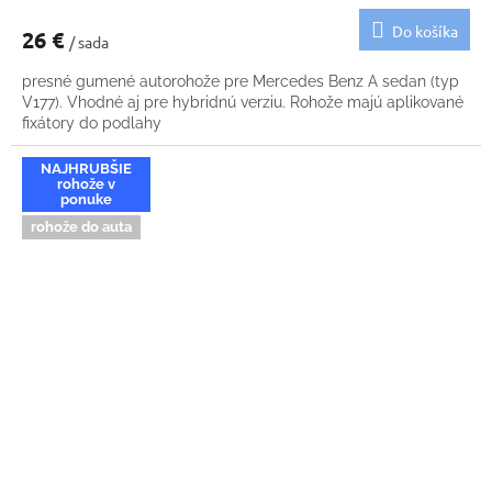
Do košíka
26 €
/ sada
presné gumené autorohože pre Mercedes Benz A sedan (typ
V177). Vhodné aj pre hybridnú verziu. Rohože majú aplikované
fixátory do podlahy
NAJHRUBŠIE
rohože v
ponuke
rohože do auta