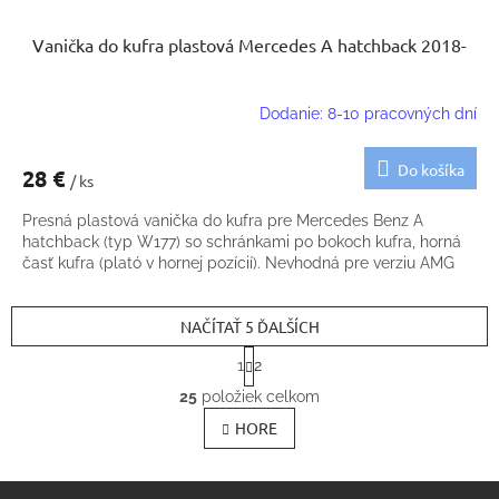
Vanička do kufra plastová Mercedes A hatchback 2018-
Dodanie: 8-10 pracovných dní
Do košíka
28 €
/ ks
Presná plastová vanička do kufra pre Mercedes Benz A
hatchback (typ W177) so schránkami po bokoch kufra, horná
časť kufra (plató v hornej pozícií). Nevhodná pre verziu AMG
NAČÍTAŤ 5 ĎALŠÍCH
S
1
2
t
O
r
25
položiek celkom
v
á
l
HORE
n
k
á
o
d
v
Z
a