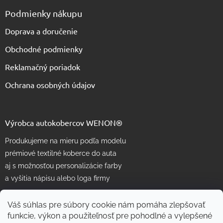
Podmienky nákupu
Doprava a doručenie
Obchodné podmienky
Reklamačný poriadok
Ochrana osobných údajov
Výrobca autokobercov WENON®
Produkujeme na mieru podľa modelu
prémiové textilné koberce do auta
aj s možnosťou personalizácie farby
a vyšitia nápisu alebo loga firmy
Váš súhlas pre súbory cookie nám pomáha zlepšovať
funkcie, výkon a použiteľnosť pre pohodlné a vylepšené