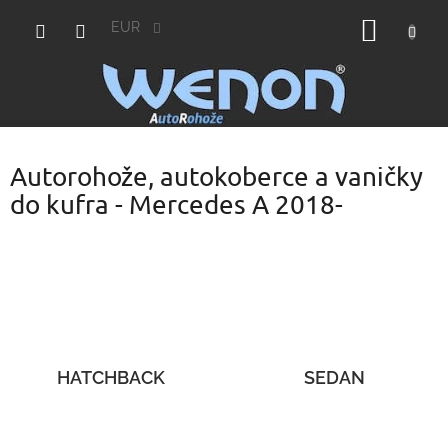
Prejsť
NÁKU
na
EUR
obsah
KOŠÍK
Autorohože, autokoberce a vaničky
do kufra - Mercedes A 2018-
HATCHBACK
SEDAN