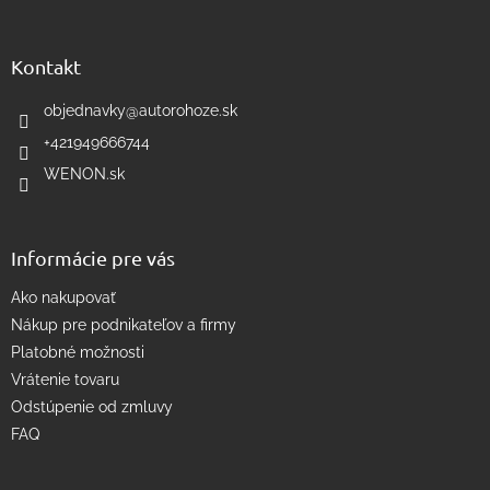
a
c
á
n
i
p
i
e
ä
e
Kontakt
p
t
r
i
objednavky
@
autorohoze.sk
v
e
k
+421949666744
y
WENON.sk
v
ý
p
i
Informácie pre vás
s
u
Ako nakupovať
Nákup pre podnikateľov a firmy
Platobné možnosti
Vrátenie tovaru
Odstúpenie od zmluvy
FAQ