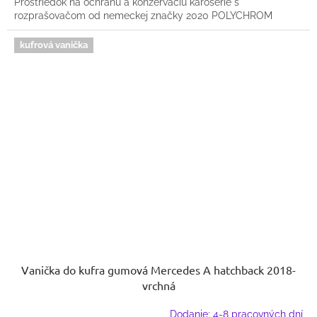
Prostriedok na ochranu a konzerváciu karosérie s
rozprašovačom od nemeckej značky 2020 POLYCHROM
kufrová vanička
Vanička do kufra gumová Mercedes A hatchback 2018-
vrchná
Dodanie: 4-8 pracovných dní