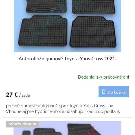
k
o
t
d
o
u
v
k
t
o
v
Autorohože gumové Toyota Yaris Cross 2021-
Dodanie: 1-3 pracovné dni
Do košíka
27 €
/ sada
presné gumové autorohože pre Toyota Yaris Cross suv.
Vhodné aj pre hybrid. Rohože obsahujú fixáciu do podlahy
rohože do auta