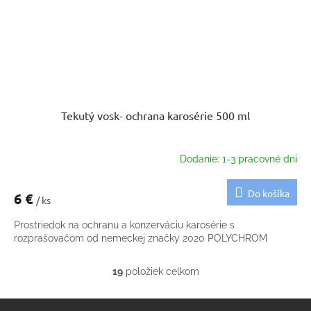
Tekutý vosk- ochrana karosérie 500 ml
Dodanie: 1-3 pracovné dni
Do košíka
6 €
/ ks
Prostriedok na ochranu a konzerváciu karosérie s
rozprašovačom od nemeckej značky 2020 POLYCHROM
19
položiek celkom
O
v
Z
l