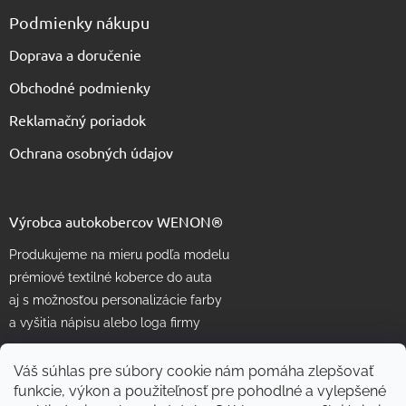
Podmienky nákupu
Doprava a doručenie
Obchodné podmienky
Reklamačný poriadok
Ochrana osobných údajov
Výrobca autokobercov WENON®
Produkujeme na mieru podľa modelu
prémiové textilné koberce do auta
aj s možnosťou personalizácie farby
a vyšitia nápisu alebo loga firmy
Váš súhlas pre súbory cookie nám pomáha zlepšovať
funkcie, výkon a použiteľnosť pre pohodlné a vylepšené