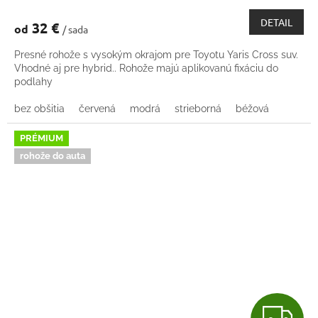
DETAIL
32 €
od
/ sada
Presné rohože s vysokým okrajom pre Toyotu Yaris Cross suv.
Vhodné aj pre hybrid.. Rohože majú aplikovanú fixáciu do
podlahy
bez obšitia
červená
modrá
strieborná
béžová
PRÉMIUM
rohože do auta
Z