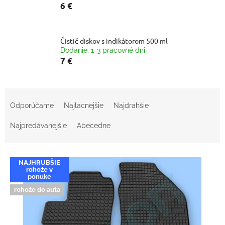
6 €
Čistič diskov s indikátorom 500 ml
Dodanie: 1-3 pracovné dni
7 €
R
a
Odporúčame
Najlacnejšie
Najdrahšie
d
e
Najpredávanejšie
Abecedne
n
i
V
e
NAJHRUBŠIE
ý
p
rohože v
p
ponuke
r
i
rohože do auta
o
s
d
p
u
r