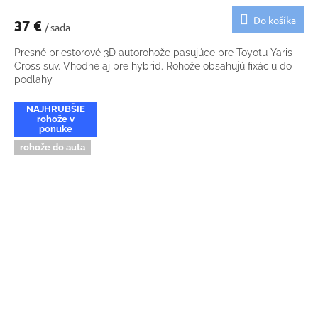
Do košíka
37 €
/ sada
Presné priestorové 3D autorohože pasujúce pre Toyotu Yaris
Cross suv. Vhodné aj pre hybrid. Rohože obsahujú fixáciu do
podlahy
NAJHRUBŠIE
rohože v
ponuke
rohože do auta