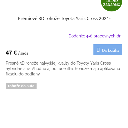
ZADARMO
A
Prémiové 3D rohože Toyota Yaris Cross 2021-
D
A
Dodanie: 4-8 pracovných dní
R
Do košíka
47 €
/ sada
M
Presné 3D rohože najvyššej kvality do Toyoty Yaris Cross
O
hybridné suv. Vhodné aj po facelifte. Rohože majú aplikovanú
fixáciu do podlahy
rohože do auta