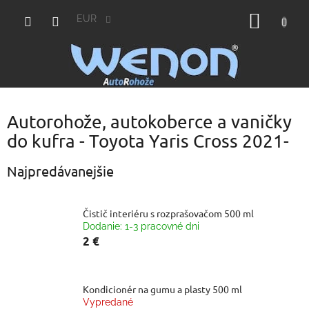
Prejsť
NÁKU
na
EUR
obsah
KOŠÍK
Autorohože, autokoberce a vaničky
do kufra - Toyota Yaris Cross 2021-
Najpredávanejšie
Čistič interiéru s rozprašovačom 500 ml
Dodanie: 1-3 pracovné dni
2 €
Kondicionér na gumu a plasty 500 ml
Vypredané