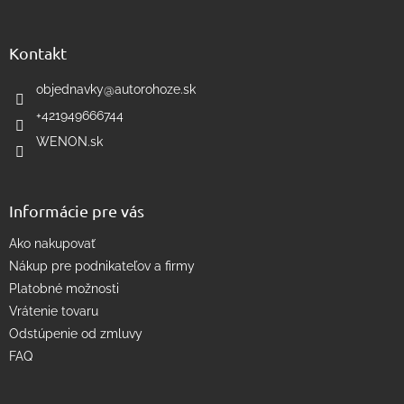
á
á
d
p
a
ä
Kontakt
c
t
i
i
objednavky
@
autorohoze.sk
e
e
p
+421949666744
r
WENON.sk
v
k
y
v
Informácie pre vás
ý
p
Ako nakupovať
i
s
Nákup pre podnikateľov a firmy
u
Platobné možnosti
Vrátenie tovaru
Odstúpenie od zmluvy
FAQ