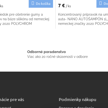
Do košíka
Do
7 €
 ks
/ ks
riedok pre ošetrenie gumy a
Koncentrovaný prípravok na um
ov na báze silikónu od nemeckej
auta- NANO AUTOŠAMPÓN 1L,
ky 2020 POLYCHROM
nemeckej značky 2020 POLY
O
v
l
á
Odborné poradenstvo
d
Viac ako 20 ročné skúsenosti v odbore
a
c
i
e
p
r
v
k
y
ácie pre vás
Podmienky nákupu
v
ý
Doprava a doručenie