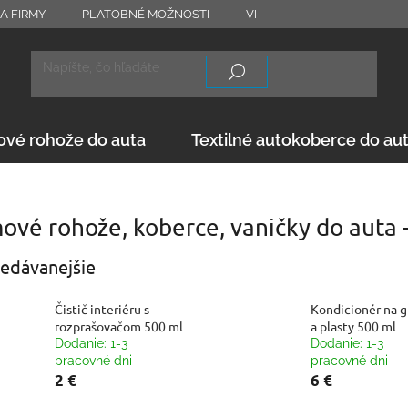
A FIRMY
PLATOBNÉ MOŽNOSTI
VRÁTENIE TOVARU
OD
vé rohože do auta
Textilné autokoberce do au
ové rohože, koberce, vaničky do auta
edávanejšie
Čistič interiéru s
Kondicionér na 
rozprašovačom 500 ml
a plasty 500 ml
Dodanie: 1-3
Dodanie: 1-3
pracovné dni
pracovné dni
2 €
6 €