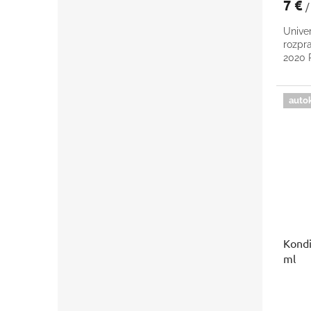
7 €
/
Univer
rozpr
2020
auto
Kondi
ml