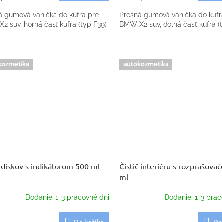
á gumová vanička do kufra pre
Presná gumová vanička do kufr
2 suv, horná časť kufra (typ F39)
BMW X2 suv, dolná časť kufra (
kozmetika
autokozmetika
č diskov s indikátorom 500 ml
Čistič interiéru s rozprašov
ml
Dodanie: 1-3 pracovné dni
Dodanie: 1-3 prac
Do košíka
Do