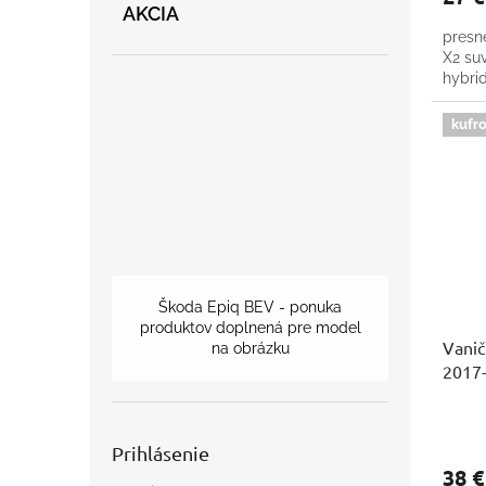
AKCIA
presn
X2 suv
hybrid
kufro
Škoda Epiq BEV - ponuka
produktov doplnená pre model
Vani
na obrázku
2017-
Prihlásenie
38 