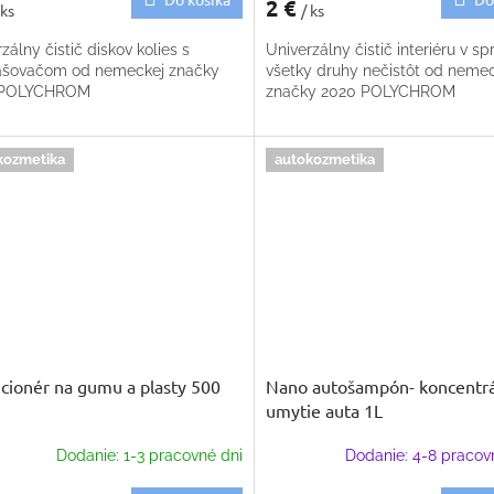
2 €
 ks
/ ks
zálny čistič diskov kolies s
Univerzálny čistič interiéru v spr
ašovačom od nemeckej značky
všetky druhy nečistôt od neme
 POLYCHROM
značky 2020 POLYCHROM
kozmetika
autokozmetika
cionér na gumu a plasty 500
Nano autošampón- koncentrá
umytie auta 1L
Dodanie: 1-3 pracovné dni
Dodanie: 4-8 pracov