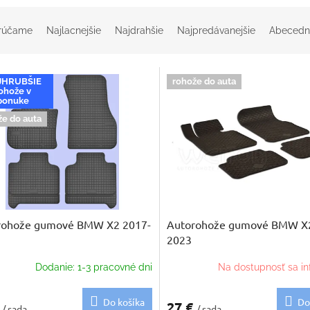
rúčame
Najlacnejšie
Najdrahšie
Najpredávanejšie
Abecedn
JHRUBŠIE
rohože do auta
ohože v
ponuke
že do auta
rohože gumové BMW X2 2017-
Autorohože gumové BMW X2
2023
Dodanie: 1-3 pracovné dni
Na dostupnosť sa in
Do košíka
Do
€
27 €
/ sada
/ sada