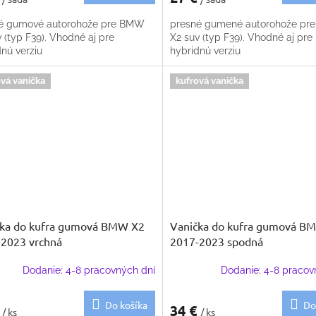
é gumové autorohože pre BMW
presné gumené autorohože p
 (typ F39). Vhodné aj pre
X2 suv (typ F39). Vhodné aj pre
nú verziu
hybridnú verziu
vá vanička
kufrová vanička
čka do kufra gumová BMW X2
Vanička do kufra gumová B
2023 vrchná
2017-2023 spodná
Dodanie: 4-8 pracovných dní
Dodanie: 4-8 pracov
Do košíka
Do
€
34 €
/ ks
/ ks