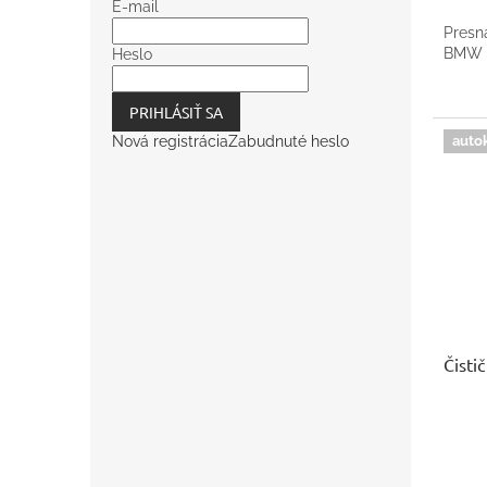
E-mail
Presn
BMW X
Heslo
PRIHLÁSIŤ SA
auto
Nová registrácia
Zabudnuté heslo
Čisti