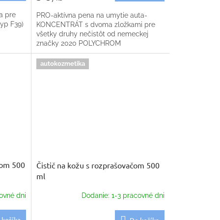
a pre
PRO-aktívna pena na umytie auta-
typ F39)
KONCENTRÁT s dvoma zložkami pre
všetky druhy nečistôt od nemeckej
značky 2020 POLYCHROM
autokozmetika
ačom 500
Čistič na kožu s rozprašovačom 500
ml
ovné dni
Dodanie: 1-3 pracovné dni
 košíka
Do košíka