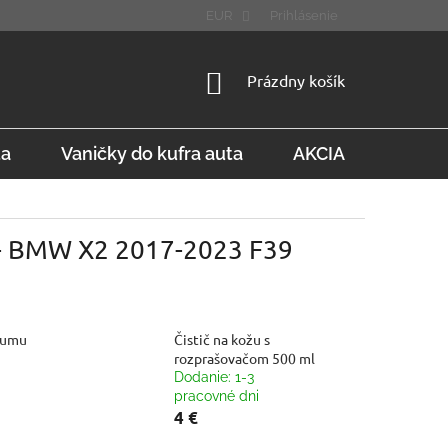
STÚPENIE OD ZMLUVY
FAQ
EUR
Prihlásenie
NÁKUPNÝ
Prázdny košík
KOŠÍK
ta
Vaničky do kufra auta
AKCIA
Konta
 - BMW X2 2017-2023 F39
gumu
Čistič na kožu s
rozprašovačom 500 ml
Dodanie: 1-3
pracovné dni
4 €