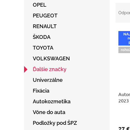
OPEL
R
a
Odpo
PEUGEOT
d
e
RENAULT
V
n
NA
ý
ŠKODA
i
r
p
e
TOYOTA
i
p
roho
s
r
VOLKSWAGEN
p
o
r
d
Ďalšie značky
o
u
Univerzálne
d
k
u
t
Fixácia
Auto
k
o
2023
t
v
Autokozmetika
o
Vône do auta
v
Podložky pod ŠPZ
27 