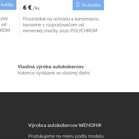
 košíka
Do košíka
6 €
/ ks
ytie
Prostriedok na ochranu a konzerváciu
 od
karosérie s rozprašovačom od
CHROM
nemeckej značky 2020 POLYCHROM
Vlastná výroba autokobercov
Koberce vyrábané vo vlastnej dielni
Výrobca autokobercov WENON®
Produkujeme na mieru podľa modelu