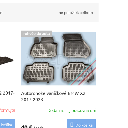
e
12
položiek celkom
rohože do auta
 2017-
Autorohože vaničkové BMW X2
2017-2023
formujte
Dodanie: 1-3 pracovné dni
 košíka
Do košíka
40 €
/ sada