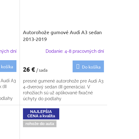
3
Autorohože gumové Audi A3 sedan
2013-2019
ných dní
Dodanie: 4-8 pracovných dní
 košíka
Do košíka
26 €
/ sada
 Audi A3
presné gumené autorohože pre Audi A3
(III
4-dverový sedan (III generácia). V
rohožiach sú už aplikované fixačné
odlahy
úchyty do podlahy
NAJLEPŠIA
CENA a kvalita
rohože do auta