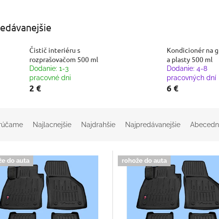
edávanejšie
Čistič interiéru s
Kondicionér na 
rozprašovačom 500 ml
a plasty 500 ml
Dodanie: 1-3
Dodanie: 4-8
pracovné dni
pracovných dní
2 €
6 €
rúčame
Najlacnejšie
Najdrahšie
Najpredávanejšie
Abecedn
že do auta
rohože do auta