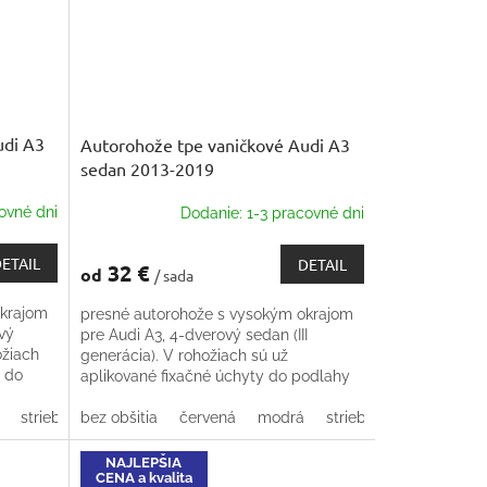
udi A3
Autorohože tpe vaničkové Audi A3
sedan 2013-2019
ovné dni
Dodanie: 1-3 pracovné dni
ETAIL
DETAIL
32 €
od
/ sada
okrajom
presné autorohože s vysokým okrajom
vý
pre Audi A3, 4-dverový sedan (III
ožiach
generácia). V rohožiach sú už
y do
aplikované fixačné úchyty do podlahy
strieborná
bez obšitia
béžová
červená
modrá
strieborná
béžová
NAJLEPŠIA
CENA a kvalita