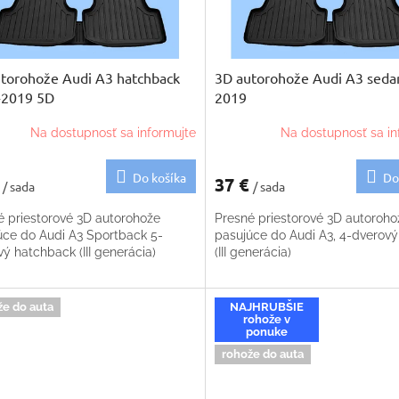
torohože Audi A3 hatchback
3D autorohože Audi A3 seda
-2019 5D
2019
Na dostupnosť sa informujte
Na dostupnosť sa in
Do košíka
Do
€
37 €
/ sada
/ sada
é priestorové 3D autorohože
Presné priestorové 3D autoroho
úce do Audi A3 Sportback 5-
pasujúce do Audi A3, 4-dverov
ý hatchback (III generácia)
(III generácia)
že do auta
NAJHRUBŠIE
rohože v
ponuke
rohože do auta