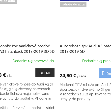
že do auta
rohože do auta
ohože tpe vaničkové predné
Autorohože tpv Audi A3 hat
A3 hatchback 2013-2019 3D,5D
2013-2019 5D
Dodanie: 1-3 pracovné dni
Dodanie: 1-3 prac
DETAIL
Do
3 €
24,90 €
/ ks
/ sada
 vaničkové rohože do Audi A3 (III
Moderné TPV rohože pre Audi 
ácia), 3 aj 5-dverový hatchback
Sportback, 5-dverový hb (III gen
tback) Rohože majú aplikované
V rohožiach sú už aplikované fi
né úchyty do podlahy. Vhodné aj
úchyty do podlahy
elifte
šitia
červená
modrá
strieborná
béžová