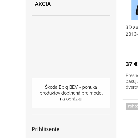
r
d
AKCIA
o
u
d
k
u
t
3D au
k
o
2013
t
v
o
v
37 
Presn
pasuj
dverov
Škoda Epiq BEV - ponuka
produktov doplnená pre model
na obrázku
roho
Prihlásenie