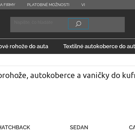
A FIRMY
PLATOBNÉ MOŽNOSTI
VRÁTENIE TOVARU
OD
vé rohože do auta
Textilné autokoberce do au
rohože, autokoberce a vaničky do kuf
HATCHBACK
SEDAN
C