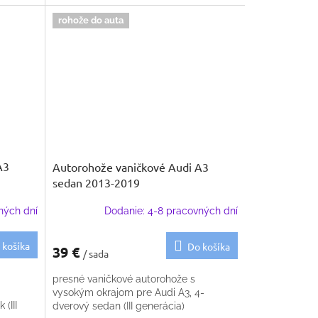
rohože do auta
A3
Autorohože vaničkové Audi A3
sedan 2013-2019
ných dní
Dodanie: 4-8 pracovných dní
 košíka
Do košíka
39 €
/ sada
presné vaničkové autorohože s
vysokým okrajom pre Audi A3, 4-
(III
dverový sedan (III generácia)