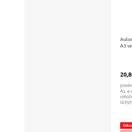
Auto
A3 s
20,8
predn
A3, 4-
rohoži
úchyt
Záka