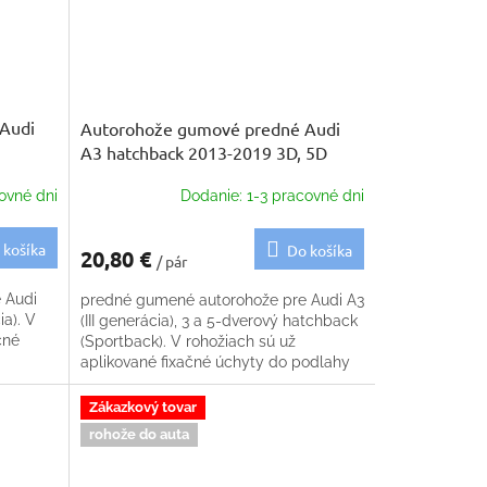
Audi
Autorohože gumové predné Audi
A3 hatchback 2013-2019 3D, 5D
ovné dni
Dodanie: 1-3 pracovné dni
 košíka
Do košíka
20,80 €
/ pár
 Audi
predné gumené autorohože pre Audi A3
ia). V
(III generácia), 3 a 5-dverový hatchback
čné
(Sportback). V rohožiach sú už
aplikované fixačné úchyty do podlahy
Zákazkový tovar
rohože do auta