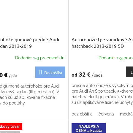
rohože gumové predné Audi
Autorohože tpe vaničkové A
edan 2013-2019
hatchback 2013-2019 5D
Dodanie: 1-3 pracovné dni
Dodanie: 1-3 prac
D
Do košíka
32 €
0 €
od
/ sada
/ pár
presné autorohože s vysokým 
é gumené autorohože pre Audi
pre Audi A3 Sportback, 5-dvero
dverový sedan (III generácia). V
hatchback (III generácia). V roh
ach sú už aplikované fixačné
sú už aplikované fixačné úchyt
y do podlahy
podlahy
bez obšitia
červená
modrá
zkový tovar
NAJLEPŠIA
CENA a kvalita