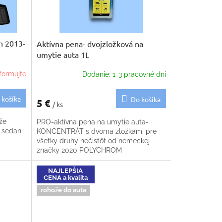
n 2013-
Aktívna pena- dvojzložková na
umytie auta 1L
formujte
Dodanie: 1-3 pracovné dni
 košíka
Do košíka
5 €
/ ks
že
PRO-aktívna pena na umytie auta-
ý sedan
KONCENTRÁT s dvoma zložkami pre
všetky druhy nečistôt od nemeckej
značky 2020 POLYCHROM
NAJLEPŠIA
CENA a kvalita
rohože do auta