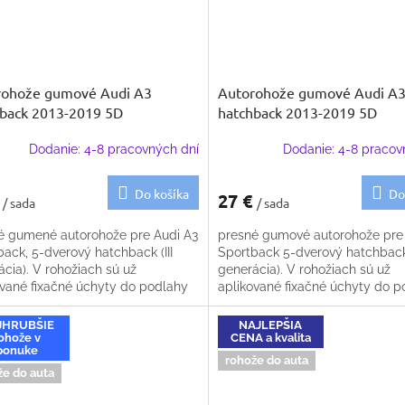
rohože gumové Audi A3
Autorohože gumové Audi A
back 2013-2019 5D
hatchback 2013-2019 5D
Dodanie: 4-8 pracovných dní
Dodanie: 4-8 pracov
Do košíka
Do
€
27 €
/ sada
/ sada
é gumené autorohože pre Audi A3
presné gumové autorohože pre
ack, 5-dverový hatchback (III
Sportback 5-dverový hatchback 
cia). V rohožiach sú už
generácia). V rohožiach sú už
ované fixačné úchyty do podlahy
aplikované fixačné úchyty do p
JHRUBŠIE
NAJLEPŠIA
ohože v
CENA a kvalita
ponuke
rohože do auta
že do auta