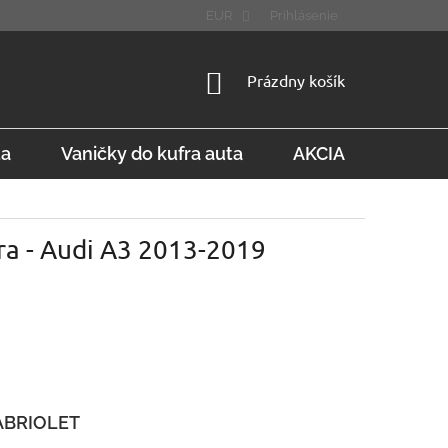
STÚPENIE OD ZMLUVY
FAQ
EUR
Prihlásenie
NÁKUPNÝ
Prázdny košík
KOŠÍK
ta
Vaničky do kufra auta
AKCIA
Konta
ra - Audi A3 2013-2019
ABRIOLET