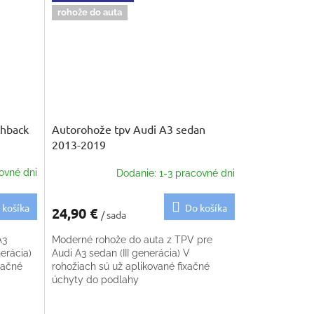
rohože do auta
chback
Autorohože tpv Audi A3 sedan
2013-2019
ovné dni
Dodanie: 1-3 pracovné dni
 košíka
Do košíka
24,90 €
/ sada
A3
Moderné rohože do auta z TPV pre
erácia)
Audi A3 sedan (III generácia) V
xačné
rohožiach sú už aplikované fixačné
úchyty do podlahy