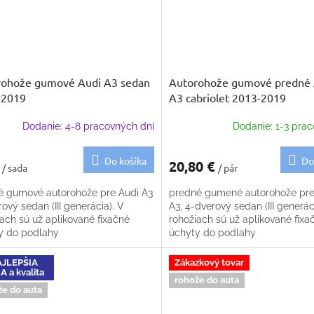
rohože gumové Audi A3 sedan
Autorohože gumové predné 
-2019
A3 cabriolet 2013-2019
Dodanie: 4-8 pracovných dní
Dodanie: 1-3 prac
Do košíka
Do
€
20,80 €
/ sada
/ pár
é gumové autorohože pre Audi A3
predné gumené autorohože pre
ový sedan (III generácia). V
A3, 4-dverový sedan (III generác
ach sú už aplikované fixačné
rohožiach sú už aplikované fixa
y do podlahy
úchyty do podlahy
JLEPŠIA
Zákazkový tovar
 a kvalita
rohože do auta
že do auta