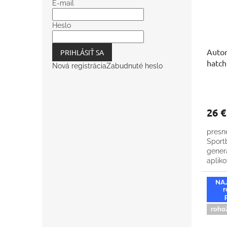
E-mail
Heslo
Auto
PRIHLÁSIŤ SA
hatch
Nová registrácia
Zabudnuté heslo
26 
presn
Sportb
generá
aplik
NA
r
roho