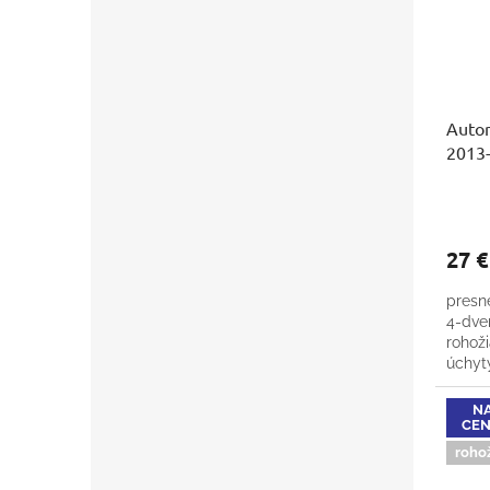
Auto
2013
27 
presn
4-dver
rohoži
úchyt
NA
CENA
roho