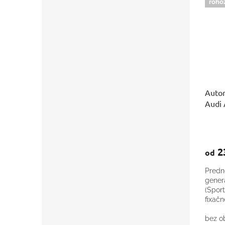
roho
Autor
Audi 
2
od
Predné
gener
(Spor
fixač
po fac
bez ob