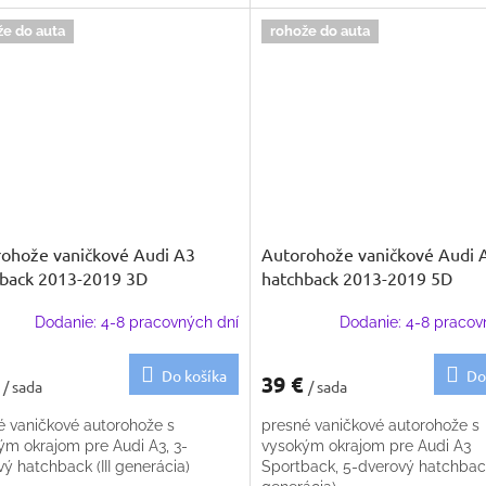
že do auta
rohože do auta
ohože vaničkové Audi A3
Autorohože vaničkové Audi 
back 2013-2019 3D
hatchback 2013-2019 5D
Dodanie: 4-8 pracovných dní
Dodanie: 4-8 pracov
Do košíka
Do
€
39 €
/ sada
/ sada
é vaničkové autorohože s
presné vaničkové autorohože s
ým okrajom pre Audi A3, 3-
vysokým okrajom pre Audi A3
ý hatchback (III generácia)
Sportback, 5-dverový hatchback 