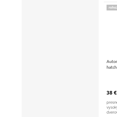
roho
Autor
hatch
38 
presn
vysok
dverov