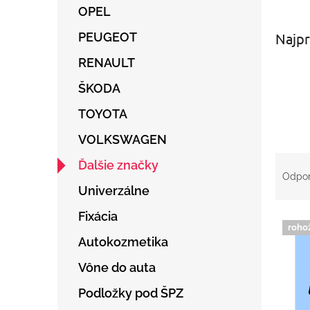
OPEL
Najpr
PEUGEOT
RENAULT
ŠKODA
TOYOTA
VOLKSWAGEN
R
Ďalšie značky
a
Odpo
d
Univerzálne
e
Fixácia
V
n
roho
ý
i
Autokozmetika
p
e
i
p
Vône do auta
s
r
Podložky pod ŠPZ
p
o