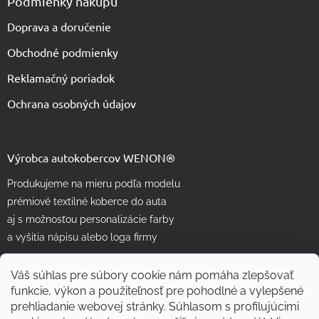
Podmienky nákupu
Doprava a doručenie
Obchodné podmienky
Reklamačný poriadok
Ochrana osobných údajov
Výrobca autokobercov WENON®
Produkujeme na mieru podľa modelu
prémiové textilné koberce do auta
aj s možnosťou personalizácie farby
a vyšitia nápisu alebo loga firmy
Váš súhlas pre súbory cookie nám pomáha zlepšovať
funkcie, výkon a použiteľnosť pre pohodlné a vylepšené
prehliadanie webovej stránky. Súhlasom s profilujúcimi