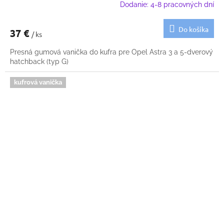
Dodanie: 4-8 pracovných dní
Do košíka
37 €
/ ks
Presná gumová vanička do kufra pre Opel Astra 3 a 5-dverový
hatchback (typ G)
kufrová vanička