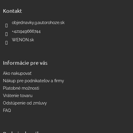
i
p
i
e
ä
e
Kontakt
p
t
r
i
objednavky
@
autorohoze.sk
v
e
k
+421949666744
y
WENON.sk
v
ý
p
i
Informácie pre vás
s
u
Ako nakupovať
Nákup pre podnikateľov a firmy
Platobné možnosti
Vrátenie tovaru
Odstúpenie od zmluvy
FAQ