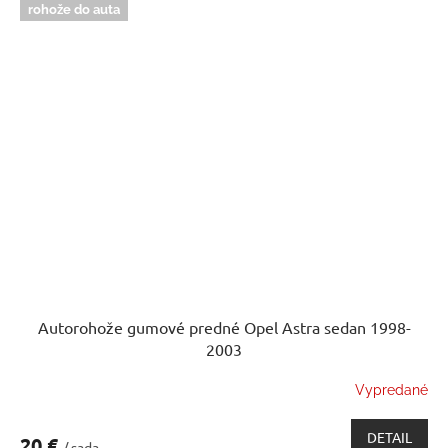
rohože do auta
Autorohože gumové predné Opel Astra sedan 1998-
2003
Vypredané
DETAIL
20 €
/ sada