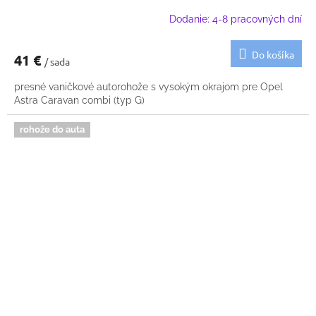
Dodanie: 4-8 pracovných dní
Do košíka
41 €
/ sada
presné vaničkové autorohože s vysokým okrajom pre Opel
Astra Caravan combi (typ G)
rohože do auta