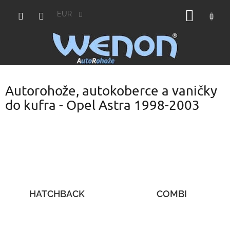
Prejsť
NÁKU
na
EUR
obsah
KOŠÍK
Autorohože, autokoberce a vaničky
do kufra - Opel Astra 1998-2003
HATCHBACK
COMBI