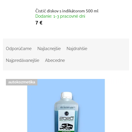
Čistič diskov s indikátorom 500 ml
Dodanie: 1-3 pracovné dni
7 €
R
a
Odporúčame
Najlacnejšie
Najdrahšie
d
e
Najpredávanejšie
Abecedne
n
i
V
e
autokozmetika
ý
p
p
r
i
o
s
d
p
u
r
k
o
t
d