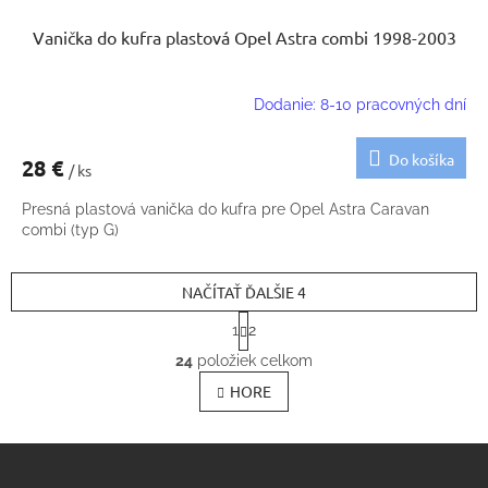
Vanička do kufra plastová Opel Astra combi 1998-2003
Dodanie: 8-10 pracovných dní
Do košíka
28 €
/ ks
Presná plastová vanička do kufra pre Opel Astra Caravan
combi (typ G)
NAČÍTAŤ ĎALŠIE 4
S
1
2
t
O
r
24
položiek celkom
v
á
l
HORE
n
k
á
o
d
v
Z
a
a
c
á
n