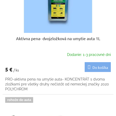
o
u
v
k
t
o
v
Aktívna pena- dvojzložková na umytie auta 1L
Dodanie: 1-3 pracovné dni
Do košíka
5 €
/ ks
PRO-aktívna pena na umytie auta- KONCENTRÁT s dvoma
zložkami pre všetky druhy nečistôt od nemeckej značky 2020
POLYCHROM
rohože do auta