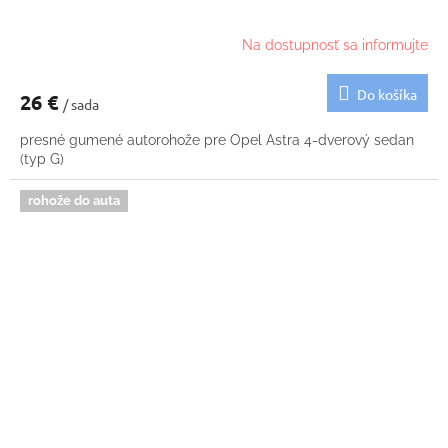
Na dostupnosť sa informujte
Do košíka
26 €
/ sada
presné gumené autorohože pre Opel Astra 4-dverový sedan
(typ G)
rohože do auta