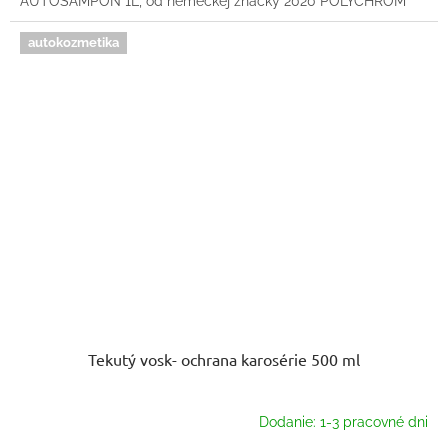
AUTOŠAMPÓN 1L, od nemeckej značky 2020 POLYCHROM
autokozmetika
Tekutý vosk- ochrana karosérie 500 ml
Dodanie: 1-3 pracovné dni