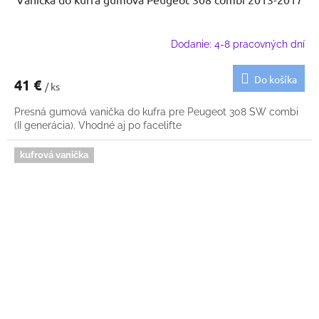
Dodanie: 4-8 pracovných dní
Do košíka
41 €
/ ks
Presná gumová vanička do kufra pre Peugeot 308 SW combi
(II generácia). Vhodné aj po facelifte
kufrová vanička