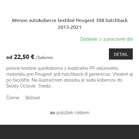
Wenon autokoberce textilné Peugeot 308 hatchback
2013-2021
Dodanie: 1-3 pracovné dni
DETAIL
22,50 €
od
/ balenie
presné textilné autokoberce z kvalitného PP velúrového
materiálu pre Peugeot 308 hatchback (II generácia). Vhodné aj
po facelifte. Na ilustračnom obrázku je sada kobercov do
Škody Octavie. Trieda...
Čierne
Béžové
20
položiek celkom
O
v
Z
l
á
á
d