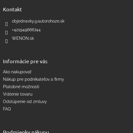
p
a
ä
Kontakt
c
t
i
i
objednavky
@
autorohoze.sk
e
e
p
+421949666744
r
WENON.sk
v
k
y
v
Informácie pre vás
ý
p
Ako nakupovať
i
s
Nákup pre podnikateľov a firmy
u
Platobné možnosti
Vrátenie tovaru
Odstúpenie od zmluvy
FAQ
Podmienky nákupu