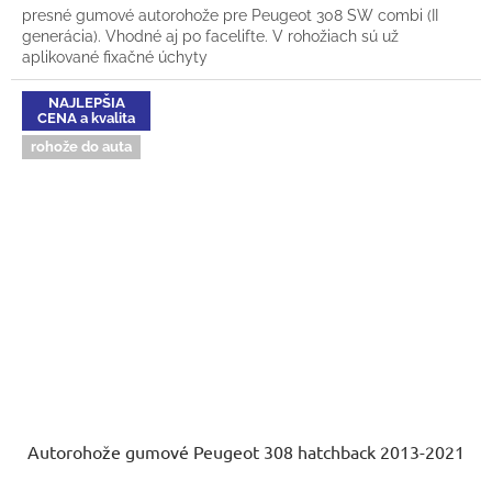
presné gumové autorohože pre Peugeot 308 SW combi (II
generácia). Vhodné aj po facelifte. V rohožiach sú už
aplikované fixačné úchyty
NAJLEPŠIA
CENA a kvalita
rohože do auta
Autorohože gumové Peugeot 308 hatchback 2013-2021