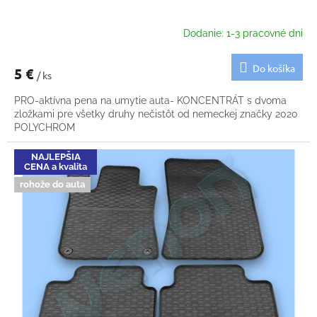
Dodanie: 1-3 pracovné dni
Do košíka
5 €
/ ks
PRO-aktívna pena na umytie auta- KONCENTRÁT s dvoma
zložkami pre všetky druhy nečistôt od nemeckej značky 2020
POLYCHROM
NAJLEPŠIA
CENA a kvalita
rohože do auta