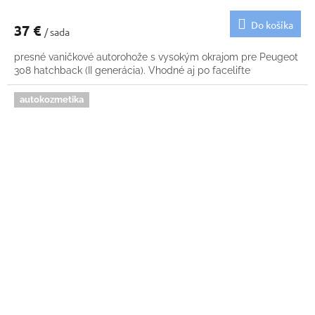
Do košíka
37 €
/ sada
presné vaničkové autorohože s vysokým okrajom pre Peugeot
308 hatchback (II generácia). Vhodné aj po facelifte
autokozmetika