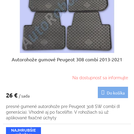
Autorohože gumové Peugeot 308 combi 2013-2021
Na dostupnosť sa informujte
Do košíka
26 €
/ sada
presné gumené autorohože pre Peugeot 308 SW combi (II
generácia). Vhodné aj po facelifte. V rohožiach sú už
aplikované fixačné úchyty
NAJHRUBŠIE