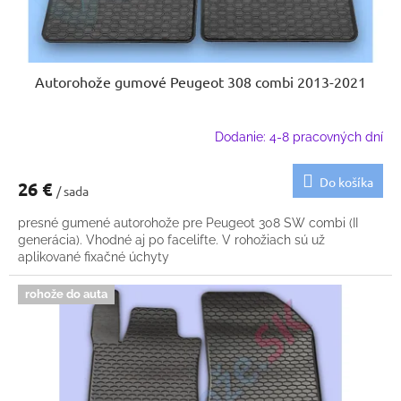
Autorohože gumové Peugeot 308 combi 2013-2021
Dodanie: 4-8 pracovných dní
Do košíka
26 €
/ sada
presné gumené autorohože pre Peugeot 308 SW combi (II
generácia). Vhodné aj po facelifte. V rohožiach sú už
aplikované fixačné úchyty
rohože do auta