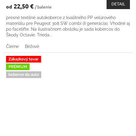
DETAIL
22,50 €
od
/ balenie
presné textilné autokoberce z kvalitného PP velúrového
materiálu pre Peugeot 308 SW combi (II generácia). Vhodné aj
po facelifte. Na ilustračnom obrázku je sada kobercov do
Škody Octavie. Trieda...
Čierne
Béžové
Zákazkový tovar
PRÉMIUM
koberce do auta