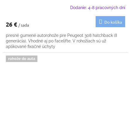
Dodanie: 4-8 pracovných dní
Do košíka
26 €
/ sada
presné gumené autorohože pre Peugeot 308 hatchback (II
generácia). Vhodné aj po facelifte. V rohožiach sú už
aplikované fixačné úchyty
rohože do auta