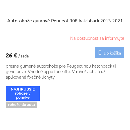
Autorohože gumové Peugeot 308 hatchback 2013-2021
Na dostupnosť sa informujte
Do košíka
26 €
/ sada
presné gumené autorohože pre Peugeot 308 hatchback (II
generácia). Vhodné aj po facelifte. V rohožiach sú už
aplikované fixačné úchyty
NAJHRUBŠIE
rohože v
ponuke
rohože do auta