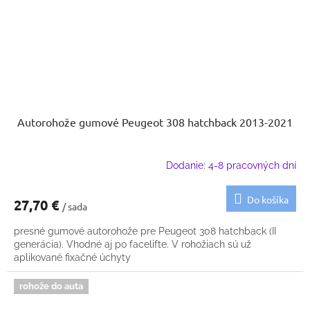
Autorohože gumové Peugeot 308 hatchback 2013-2021
Dodanie: 4-8 pracovných dní
Do košíka
27,70 €
/ sada
presné gumové autorohože pre Peugeot 308 hatchback (II
generácia). Vhodné aj po facelifte. V rohožiach sú už
aplikované fixačné úchyty
rohože do auta