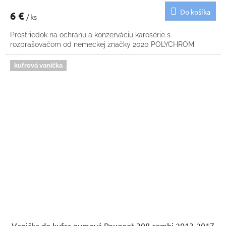
Do košíka
6 €
/ ks
Prostriedok na ochranu a konzerváciu karosérie s
rozprašovačom od nemeckej značky 2020 POLYCHROM
kufrová vanička
Vanička do kufra gumová Peugeot 308 combi 2013-2017