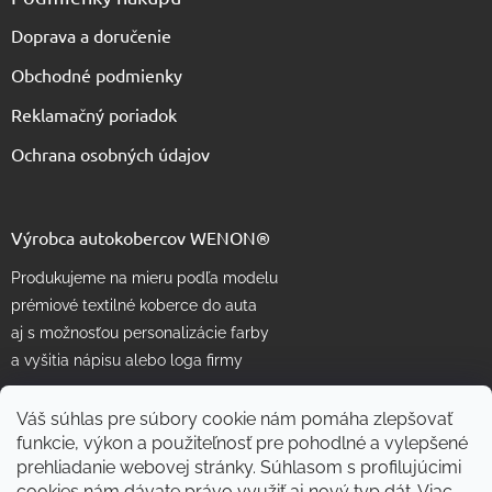
Doprava a doručenie
Obchodné podmienky
Reklamačný poriadok
Ochrana osobných údajov
Výrobca autokobercov WENON®
Produkujeme na mieru podľa modelu
prémiové textilné koberce do auta
aj s možnosťou personalizácie farby
a vyšitia nápisu alebo loga firmy
Váš súhlas pre súbory cookie nám pomáha zlepšovať
funkcie, výkon a použiteľnosť pre pohodlné a vylepšené
prehliadanie webovej stránky. Súhlasom s profilujúcimi
cookies nám dávate právo využiť aj nový typ dát.
Viac