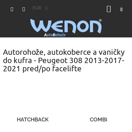
Prejsť
NÁKU
na
EUR
obsah
KOŠÍK
Autorohože, autokoberce a vaničky
do kufra - Peugeot 308 2013-2017-
2021 pred/po facelifte
HATCHBACK
COMBI