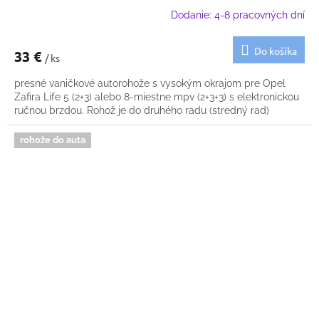
Dodanie: 4-8 pracovných dní
Do košíka
33 €
/ ks
presné vaničkové autorohože s vysokým okrajom pre Opel
Zafira Life 5 (2+3) alebo 8-miestne mpv (2+3+3) s elektronickou
ručnou brzdou. Rohož je do druhého radu (stredný rad)
rohože do auta