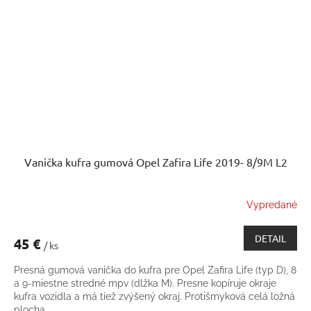
Vanička kufra gumová Opel Zafira Life 2019- 8/9M L2
Vypredané
DETAIL
45 €
/ ks
Presná gumová vanička do kufra pre Opel Zafira Life (typ D), 8
a 9-miestne stredné mpv (dlžka M). Presne kopíruje okraje
kufra vozidla a má tiež zvýšený okraj. Protišmyková celá ložná
plocha