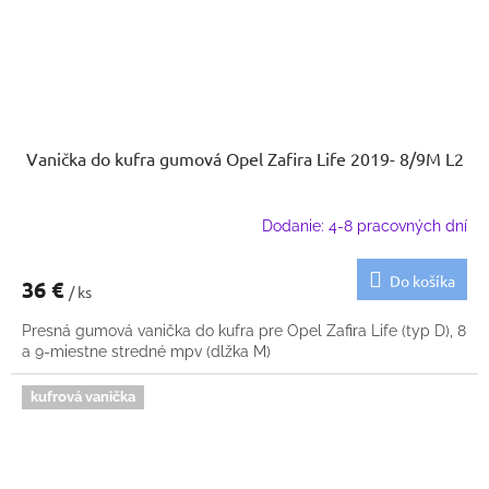
Vanička do kufra gumová Opel Zafira Life 2019- 8/9M L2
Dodanie: 4-8 pracovných dní
Do košíka
36 €
/ ks
Presná gumová vanička do kufra pre Opel Zafira Life (typ D), 8
a 9-miestne stredné mpv (dlžka M)
kufrová vanička