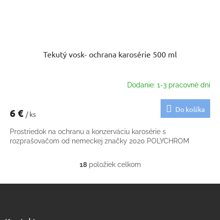
Tekutý vosk- ochrana karosérie 500 ml
Dodanie: 1-3 pracovné dni
Do košíka
6 €
/ ks
Prostriedok na ochranu a konzerváciu karosérie s
rozprašovačom od nemeckej značky 2020 POLYCHROM
18
položiek celkom
O
v
Z
l
á
á
d
p
a