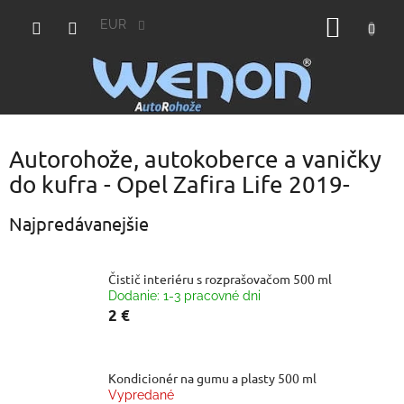
Prejsť
NÁKU
na
EUR
obsah
KOŠÍK
Autorohože, autokoberce a vaničky
do kufra - Opel Zafira Life 2019-
Najpredávanejšie
Čistič interiéru s rozprašovačom 500 ml
Dodanie: 1-3 pracovné dni
2 €
Kondicionér na gumu a plasty 500 ml
Vypredané