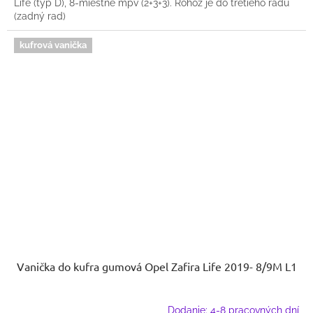
Life (typ D), 8-miestne mpv (2+3+3). Rohož je do tretieho radu
(zadný rad)
kufrová vanička
Vanička do kufra gumová Opel Zafira Life 2019- 8/9M L1
Dodanie: 4-8 pracovných dní