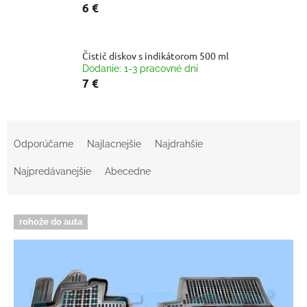
6 €
Čistič diskov s indikátorom 500 ml
Dodanie: 1-3 pracovné dni
7 €
R
a
Odporúčame
Najlacnejšie
Najdrahšie
d
e
Najpredávanejšie
Abecedne
n
i
V
e
rohože do auta
ý
p
p
r
i
o
s
d
p
u
r