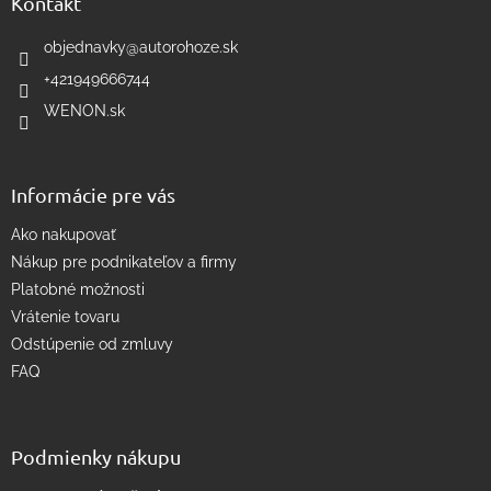
ä
Kontakt
c
t
i
i
objednavky
@
autorohoze.sk
e
e
p
+421949666744
r
WENON.sk
v
k
y
v
Informácie pre vás
ý
p
Ako nakupovať
i
s
Nákup pre podnikateľov a firmy
u
Platobné možnosti
Vrátenie tovaru
Odstúpenie od zmluvy
FAQ
Podmienky nákupu