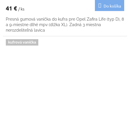
Do košíka
41 €
/ ks
Presná gumová vanička do kufra pre Opel Zafira Life (typ D), 8
a 9-miestne dlhé mpv (dlžka XL). Zadná 3 miestna
nerozdeliteľná lavica
kufrová vanička