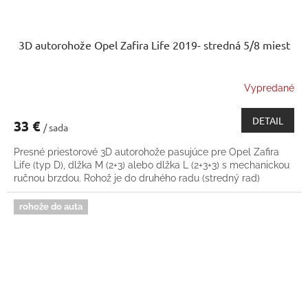
3D autorohože Opel Zafira Life 2019- stredná 5/8 miest
Vypredané
DETAIL
33 €
/ sada
Presné priestorové 3D autorohože pasujúce pre Opel Zafira
Life (typ D), dlžka M (2+3) alebo dlžka L (2+3+3) s mechanickou
ručnou brzdou. Rohož je do druhého radu (stredný rad)
rohože do auta