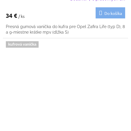
Do košíka
34 €
/ ks
Presná gumová vanička do kufra pre Opel Zafira Life (typ D), 8
a 9-miestne krátke mpv (dlžka S)
kufrová vanička