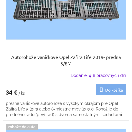
k
o
t
d
o
u
v
k
t
o
v
Autorohože vaničkové Opel Zafira Life 2019- predná
5/8M
Dodanie: 4-8 pracovných dní
Do košíka
34 €
/ ks
presné vaničkové autorohože s vysokým okrajom pre Opel
Zafira Life 5 (2+3) alebo 8-miestne mpv (2+3+3). Rohož je do
predného radu (prvý rad) s dvoma samostatnými sedadlami
rohože do auta