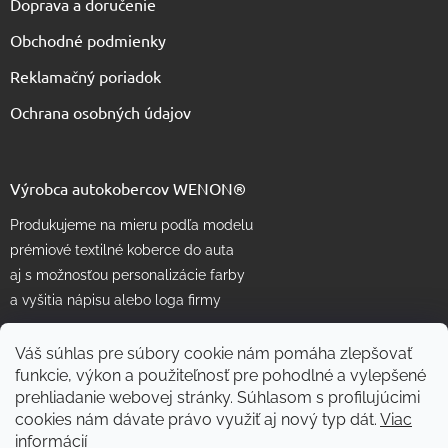
Doprava a doručenie
Obchodné podmienky
Reklamačný poriadok
Ochrana osobných údajov
Výrobca autokobercov WENON®
Produkujeme na mieru podľa modelu
prémiové textilné koberce do auta
aj s možnosťou personalizácie farby
a vyšitia nápisu alebo loga firmy
Váš súhlas pre súbory cookie nám pomáha zlepšovať
funkcie, výkon a použiteľnosť pre pohodlné a vylepšené
prehliadanie webovej stránky. Súhlasom s profilujúcimi
cookies nám dávate právo využiť aj nový typ dát.
Viac
informácií