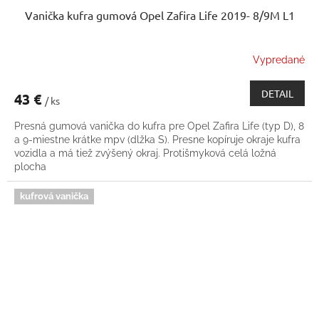
Vanička kufra gumová Opel Zafira Life 2019- 8/9M L1
Vypredané
DETAIL
43 €
/ ks
Presná gumová vanička do kufra pre Opel Zafira Life (typ D), 8
a 9-miestne krátke mpv (dlžka S). Presne kopíruje okraje kufra
vozidla a má tiež zvýšený okraj. Protišmyková celá ložná
plocha
kufrová vanička