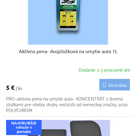
d
o
u
v
k
t
o
v
Aktívna pena- dvojzložková na umytie auta 1L
Dodanie: 1-3 pracovné dni
Do košíka
5 €
/ ks
PRO-aktívna pena na umytie auta- KONCENTRÁT s dvoma
zložkami pre všetky druhy nečistôt od nemeckej značky 2020
POLYCHROM
NAJHRUBŠIE
rohože v
ponuke