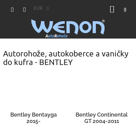
Prejsť
NÁKU
na
EUR
obsah
KOŠÍK
Autorohože, autokoberce a vaničky
do kufra - BENTLEY
Bentley Bentayga
Bentley Continental
2015-
GT 2004-2011