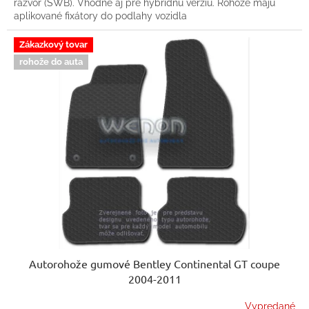
rázvor (SWB). Vhodné aj pre hybridnú verziu. Rohože majú
aplikované fixátory do podlahy vozidla
Zákazkový tovar
rohože do auta
Autorohože gumové Bentley Continental GT coupe
2004-2011
Vypredané