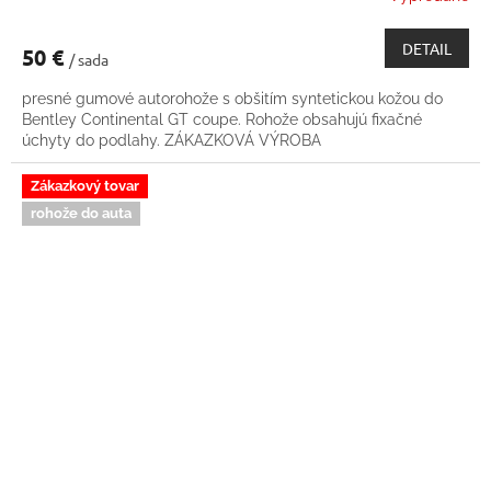
DETAIL
50 €
/ sada
presné gumové autorohože s obšitím syntetickou kožou do
Bentley Continental GT coupe. Rohože obsahujú fixačné
úchyty do podlahy. ZÁKAZKOVÁ VÝROBA
Zákazkový tovar
rohože do auta