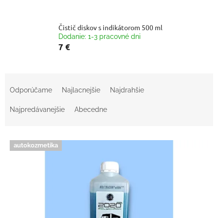
Čistič diskov s indikátorom 500 ml
Dodanie: 1-3 pracovné dni
7 €
R
a
Odporúčame
Najlacnejšie
Najdrahšie
d
e
Najpredávanejšie
Abecedne
n
i
V
e
autokozmetika
ý
p
p
r
i
o
s
d
p
u
r
k
o
t