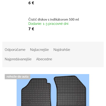
6 €
Čistič diskov s indikátorom 500 ml
Dodanie: 1-3 pracovné dni
7 €
R
a
Odporúčame
Najlacnejšie
Najdrahšie
d
e
Najpredávanejšie
Abecedne
n
i
V
e
rohože do auta
ý
p
p
r
i
o
s
d
p
u
r