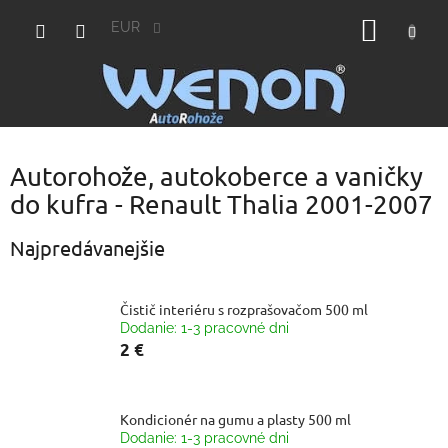
Prejsť
NÁKU
na
EUR
obsah
KOŠÍK
Autorohože, autokoberce a vaničky
do kufra - Renault Thalia 2001-2007
Najpredávanejšie
Čistič interiéru s rozprašovačom 500 ml
Dodanie: 1-3 pracovné dni
2 €
Kondicionér na gumu a plasty 500 ml
Dodanie: 1-3 pracovné dni