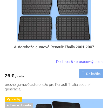
k
o
t
d
o
u
v
k
t
o
v
Autorohože gumové Renault Thalia 2001-2007
Dodanie: 8-10 pracovných dní
Do košíka
29 €
/ sada
presné gumové autorohože pre Renault Thalia sedan (I
generácia)
Výpredaj
koberce do auta