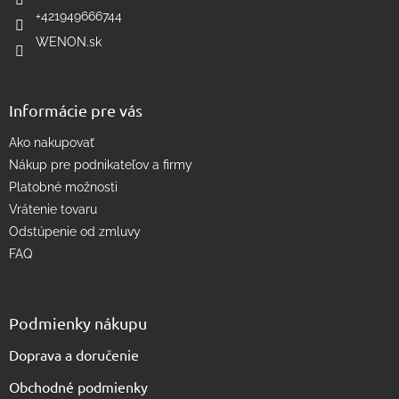
e
p
+421949666744
r
WENON.sk
v
k
y
v
Informácie pre vás
ý
p
Ako nakupovať
i
s
Nákup pre podnikateľov a firmy
u
Platobné možnosti
Vrátenie tovaru
Odstúpenie od zmluvy
FAQ
Podmienky nákupu
Doprava a doručenie
Obchodné podmienky