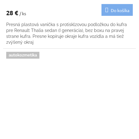
Do košíka
28 €
/ ks
Presná plastová vanička s protisklzovou podložkou do kufra
pre Renault Thalia sedan (I generácia), bez boxu na pravej
strane kufra. Presne kopíruje okraje kufra vozidla a má tiež
zvýšený okraj
autokozmetika