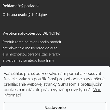
Reklamačný poriadok
Ochrana osobných údajov
Výrobca autokobercov WENON®
Produkujeme na mieru podľa modelu
prémiové textilné koberce do auta
aj s možnosťou personalizácie farby
a vyšitia nápisu alebo loga firmy
Váš súhlas pre súbory cookie nám pomáha zlepšovať
funkcie, výkon a použiteľnosť pre pohodlné a vylepšené
prehliadanie webovej stránky. Súhlasom s profilujúcimi
cookies nám dávate právo využiť aj nový typ dát.
Viac
informácií
Vytvoril Shoptet
Nastavenie