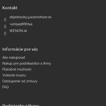
d
p
a
ä
Kontakt
c
t
i
i
objednavky
@
autorohoze.sk
e
e
p
+421949666744
r
WENON.sk
v
k
y
v
Informácie pre vás
ý
p
Ako nakupovať
i
s
Nákup pre podnikateľov a firmy
u
Platobné možnosti
Vrátenie tovaru
Odstúpenie od zmluvy
FAQ
Podmienky nákupu