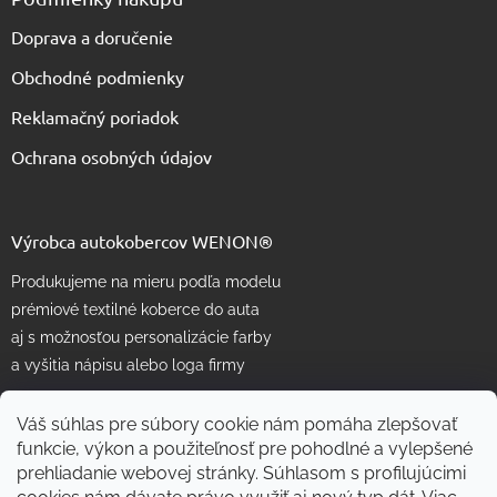
Doprava a doručenie
Obchodné podmienky
Reklamačný poriadok
Ochrana osobných údajov
Výrobca autokobercov WENON®
Produkujeme na mieru podľa modelu
prémiové textilné koberce do auta
aj s možnosťou personalizácie farby
a vyšitia nápisu alebo loga firmy
Váš súhlas pre súbory cookie nám pomáha zlepšovať
funkcie, výkon a použiteľnosť pre pohodlné a vylepšené
prehliadanie webovej stránky. Súhlasom s profilujúcimi