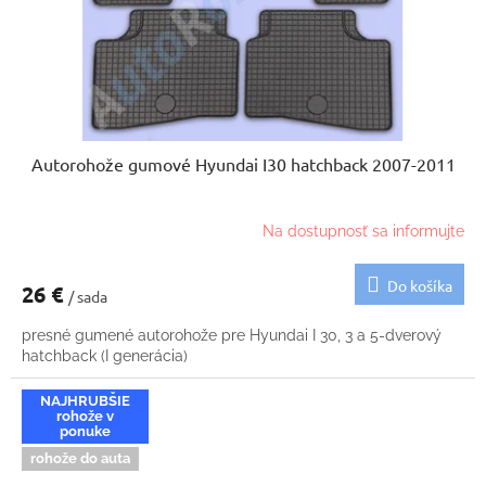
Autorohože gumové Hyundai I30 hatchback 2007-2011
Na dostupnosť sa informujte
Do košíka
26 €
/ sada
presné gumené autorohože pre Hyundai I 30, 3 a 5-dverový
hatchback (I generácia)
NAJHRUBŠIE
rohože v
ponuke
rohože do auta