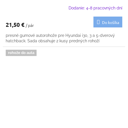
Dodanie: 4-8 pracovných dní
Do košíka
21,50 €
/ pár
presné gumové autorohože pre Hyundai i30, 3 a 5-dverový
hatchback. Sada obsahuje 2 kusy predných rohoží
rohože do auta