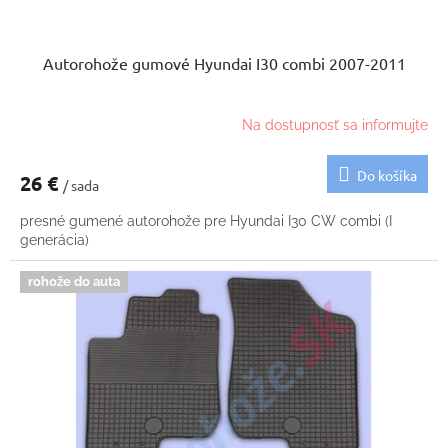
Autorohože gumové Hyundai I30 combi 2007-2011
Na dostupnosť sa informujte
Do košíka
26 €
/ sada
presné gumené autorohože pre Hyundai I30 CW combi (I
generácia)
rohože do auta