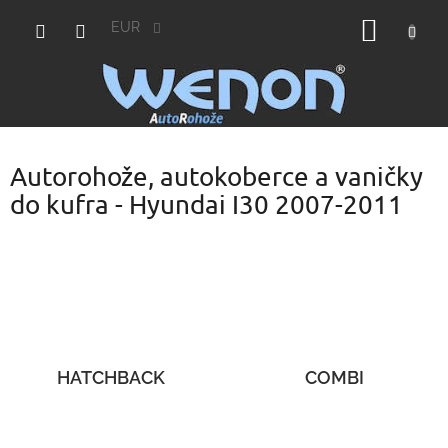
Prejsť
NÁKU
na
EUR
obsah
KOŠÍK
Autorohože, autokoberce a vaničky
do kufra - Hyundai I30 2007-2011
HATCHBACK
COMBI