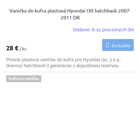
Vanička do kufra plastová Hyundai I30 hatchback 2007-
2011 DR
Dodanie: 8-10 pracovných dní
Do košíka
28 €
/ ks
Presná plastová vanička do kufra pre Hyundai i30, 3 a 5-
dverový hatchback (I generácia) s dojazdovou rezervou
kufrová vanička