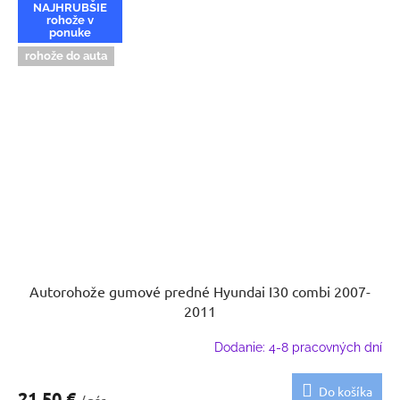
NAJHRUBŠIE
rohože v
ponuke
rohože do auta
Autorohože gumové predné Hyundai I30 combi 2007-
2011
Dodanie: 4-8 pracovných dní
Do košíka
21,50 €