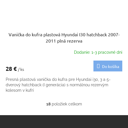
Vanička do kufra plastová Hyundai I30 hatchback 2007-
2011 plná rezerva
Dodanie: 1-3 pracovné dni
Do košíka
28 €
/ ks
Presná plastová vanička do kufra pre Hyundai i30, 3 a 5-
dverový hatchback (I generácia) s normálnou rezervým
kolesom v kufri
18
položiek celkom
O
v
Z
l
á
á