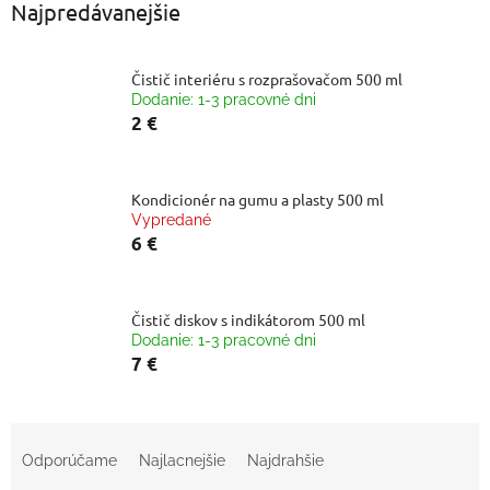
Najpredávanejšie
Čistič interiéru s rozprašovačom 500 ml
Dodanie: 1-3 pracovné dni
2 €
Kondicionér na gumu a plasty 500 ml
Vypredané
6 €
Čistič diskov s indikátorom 500 ml
Dodanie: 1-3 pracovné dni
7 €
R
a
Odporúčame
Najlacnejšie
Najdrahšie
d