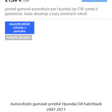
/ pár
presné gumové autorohože pre Hyundai i30 CW combi (I
generácia). Sada obsahuje 2 kusy predných rohoží
NAJHRUBŠIE
rohože v
ponuke
rohože do auta
Autorohože gumové predné Hyundai I30 hatchback
2007-2011