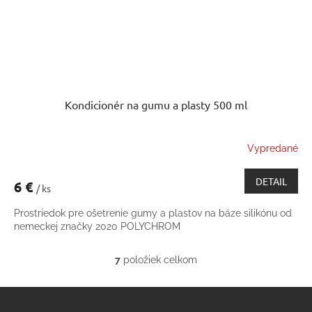
Kondicionér na gumu a plasty 500 ml
Vypredané
DETAIL
6 €
/ ks
Prostriedok pre ošetrenie gumy a plastov na báze silikónu od
nemeckej značky 2020 POLYCHROM
7
položiek celkom
O
v
Z
l
á
á