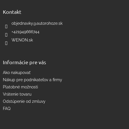
d
p
a
ä
Kontakt
c
t
i
i
objednavky
@
autorohoze.sk
e
e
p
+421949666744
r
WENON.sk
v
k
y
v
Informácie pre vás
ý
p
Ako nakupovať
i
s
Nákup pre podnikateľov a firmy
u
Platobné možnosti
Vrátenie tovaru
Odstúpenie od zmluvy
FAQ