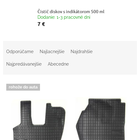
Čistič diskov s indikátorom 500 ml
Dodanie: 1-3 pracovné dni
7 €
R
a
Odporúčame
Najlacnejšie
Najdrahšie
d
e
Najpredávanejšie
Abecedne
n
i
V
e
rohože do auta
ý
p
p
r
i
o
s
d
p
u
r
k
o
t
d