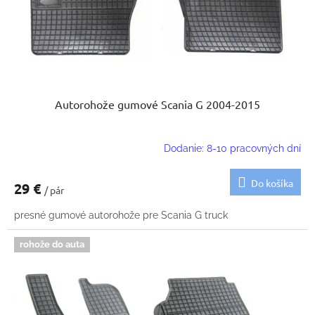
o
u
v
k
t
o
v
Autorohože gumové Scania G 2004-2015
Dodanie: 8-10 pracovných dní
Do košíka
29 €
/ pár
presné gumové autorohože pre Scania G truck
rohože do auta