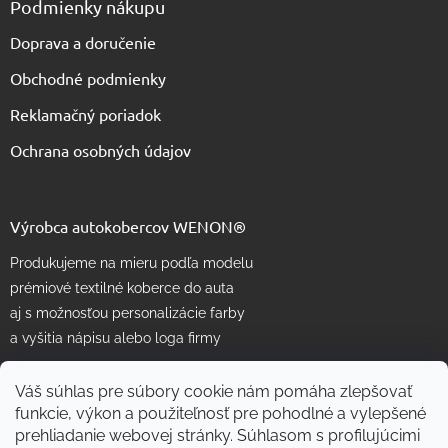
Podmienky nákupu
Doprava a doručenie
Obchodné podmienky
Reklamačný poriadok
Ochrana osobných údajov
Výrobca autokobercov WENON®
Produkujeme na mieru podľa modelu
prémiové textilné koberce do auta
aj s možnosťou personalizácie farby
a vyšitia nápisu alebo loga firmy
Váš súhlas pre súbory cookie nám pomáha zlepšovať
funkcie, výkon a použiteľnosť pre pohodlné a vylepšené
prehliadanie webovej stránky. Súhlasom s profilujúcimi