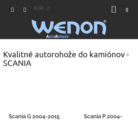
Prejsť
NÁKU
na
EUR
obsah
KOŠÍK
Kvalitné autorohože do kamiónov -
SCANIA
Scania G 2004-2015
Scania P 2004-