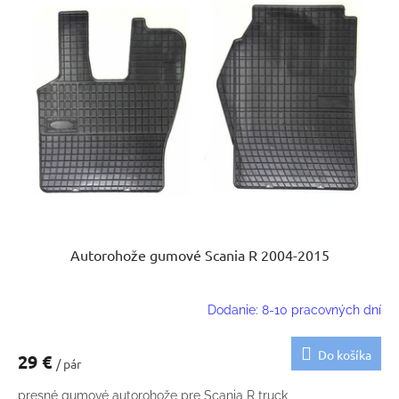
Autorohože gumové Scania R 2004-2015
Dodanie: 8-10 pracovných dní
Do košíka
29 €
/ pár
presné gumové autorohože pre Scania R truck