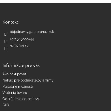
Z
l
á
á
d
p
a
ä
Kontakt
c
t
i
i
objednavky
@
autorohoze.sk
e
e
p
+421949666744
r
WENON.sk
v
k
y
v
Informácie pre vás
ý
p
Ako nakupovať
i
s
Nákup pre podnikateľov a firmy
u
Platobné možnosti
Vrátenie tovaru
Odstúpenie od zmluvy
FAQ