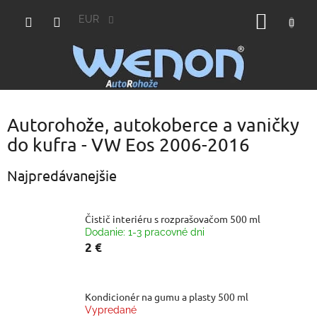
Prejsť
NÁKU
na
EUR
obsah
KOŠÍK
Autorohože, autokoberce a vaničky
do kufra - VW Eos 2006-2016
Najpredávanejšie
Čistič interiéru s rozprašovačom 500 ml
Dodanie: 1-3 pracovné dni
2 €
Kondicionér na gumu a plasty 500 ml
Vypredané