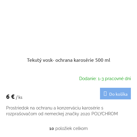
Tekutý vosk- ochrana karosérie 500 ml
Dodanie: 1-3 pracovné dni
Do košíka
6 €
/ ks
Prostriedok na ochranu a konzerváciu karosérie s
rozprašovačom od nemeckej značky 2020 POLYCHROM
10
položiek celkom
O
v