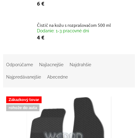
6 €
Čistič na kožu s rozprašovačom 500 ml
Dodanie: 1-3 pracovné dni
4 €
R
a
Odporúčame
Najlacnejšie
Najdrahšie
d
e
Najpredávanejšie
Abecedne
n
i
V
e
Zákazkový tovar
ý
p
rohože do auta
p
r
i
o
s
d
p
u
r