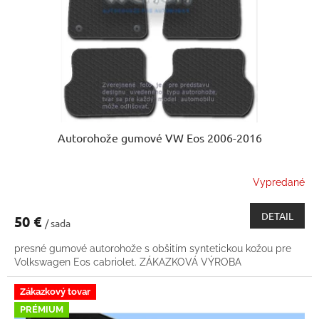
k
o
t
d
o
u
v
k
t
o
v
Autorohože gumové VW Eos 2006-2016
Vypredané
DETAIL
50 €
/ sada
presné gumové autorohože s obšitím syntetickou kožou pre
Volkswagen Eos cabriolet. ZÁKAZKOVÁ VÝROBA
Zákazkový tovar
PRÉMIUM