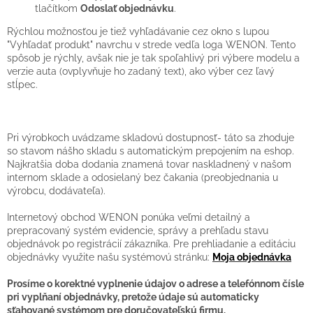
tlačítkom
Odoslať objednávku
.
Rýchlou možnosťou je tiež vyhľadávanie cez okno s lupou
"Vyhľadať produkt" navrchu v strede vedľa loga WENON. Tento
spôsob je rýchly, avšak nie je tak spoľahlivý pri výbere modelu a
verzie auta (ovplyvňuje ho zadaný text), ako výber cez ľavý
stĺpec.
Pri výrobkoch uvádzame skladovú dostupnosť- táto sa zhoduje
so stavom nášho skladu s automatickým prepojením na eshop.
Najkratšia doba dodania znamená tovar naskladnený v našom
internom sklade a odosielaný bez čakania (preobjednania u
výrobcu, dodávateľa).
Internetový obchod WENON ponúka veľmi detailný a
prepracovaný systém evidencie, správy a prehľadu stavu
objednávok po registrácií zákazníka. Pre prehliadanie a editáciu
objednávky využite našu systémovú stránku:
Moja objednávka
Prosíme o korektné vyplnenie údajov o adrese a telefónnom čísle
pri vyplňaní objednávky, pretože údaje sú automaticky
sťahované systémom pre doručovateľskú firmu.