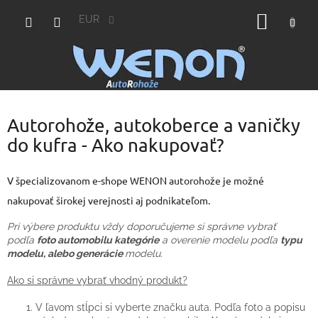
Prejsť
NÁKU
na
EUR
obsah
KOŠÍK
Autorohože, autokoberce a vaničky
do kufra - Ako nakupovať?
V špecializovanom e-shope WENON autorohože je možné
nakupovať širokej verejnosti aj podnikateľom.
Pri výbere produktu vždy doporučujeme si správne vybrať
podľa
foto automobilu kategórie
a overenie modelu podľa
typu
modelu, alebo generácie
modelu.
Ako si správne vybrať vhodný produkt?
V ľavom stĺpci si vyberte značku auta. Podľa foto a popisu