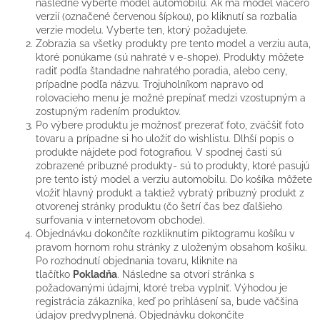
následne vyberte model automobilu. Ak má model viacero
verzií (označené červenou šípkou), po kliknutí sa rozbalia
verzie modelu. Vyberte ten, ktorý požadujete.
Zobrazia sa všetky produkty pre tento model a verziu auta,
ktoré ponúkame (sú nahraté v e-shope). Produkty môžete
radiť podľa štandadne nahratého poradia, alebo ceny,
prípadne podľa názvu. Trojuholníkom napravo od
rolovacieho menu je možné prepínať medzi vzostupným a
zostupným radením produktov.
Po výbere produktu je možnosť prezerať foto, zväčšiť foto
tovaru a prípadne si ho uložiť do wishlistu. Dlhší popis o
produkte nájdete pod fotografiou. V spodnej časti sú
zobrazené príbuzné produkty- sú to produkty, ktoré pasujú
pre tento istý model a verziu automobilu. Do košíka môžete
vložiť hlavný produkt a taktiež vybratý príbuzný produkt z
otvorenej stránky produktu (čo šetrí čas bez ďalšieho
surfovania v internetovom obchode).
Objednávku dokončíte rozkliknutím piktogramu košíku v
pravom hornom rohu stránky z uloženým obsahom košiku.
Po rozhodnutí objednania tovaru, kliknite na
tlačítko
Pokladňa
. Následne sa otvorí stránka s
požadovanými údajmi, ktoré treba vyplniť. Výhodou je
registrácia zákazníka, keď po prihlásení sa, bude väčšina
údajov predvyplnená. Objednávku dokončíte