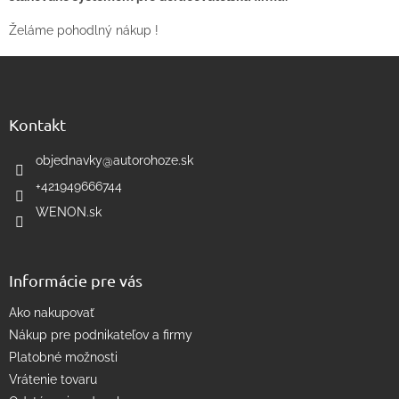
Želáme pohodlný nákup !
Z
á
p
ä
Kontakt
t
i
objednavky
@
autorohoze.sk
e
+421949666744
WENON.sk
Informácie pre vás
Ako nakupovať
Nákup pre podnikateľov a firmy
Platobné možnosti
Vrátenie tovaru