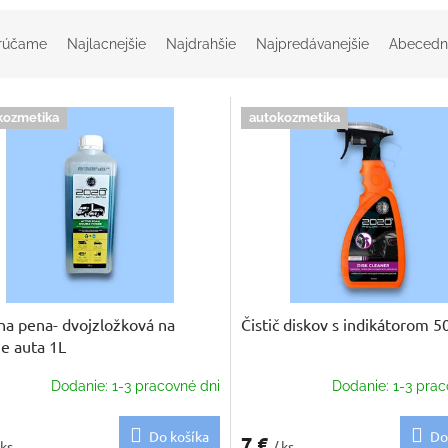
rúčame
Najlacnejšie
Najdrahšie
Najpredávanejšie
Abecedn
kozmetika
autokozmetika
na pena- dvojzložková na
Čistič diskov s indikátorom 5
e auta 1L
Dodanie: 1-3 pracovné dni
Dodanie: 1-3 prac
Do košíka
Do
7 €
 ks
/ ks