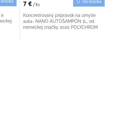
 košíka
Do košíka
7 €
/ ks
 a
Koncentrovaný prípravok na umytie
meckej
auta- NANO AUTOŠAMPÓN 1L, od
nemeckej značky 2020 POLYCHROM