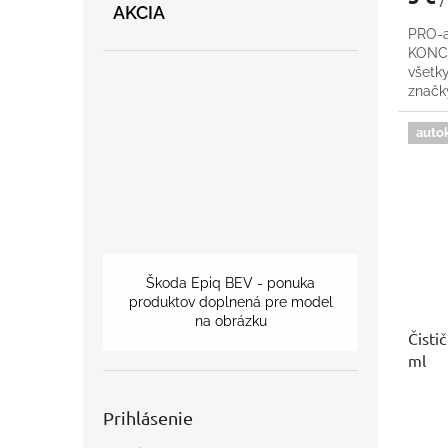
AKCIA
PRO-a
KONCE
všetk
znač
auto
Škoda Epiq BEV - ponuka
produktov doplnená pre model
na obrázku
Čisti
ml
Prihlásenie