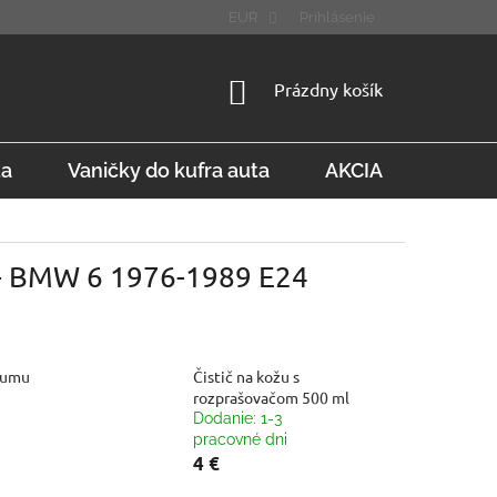
STÚPENIE OD ZMLUVY
FAQ
EUR
Prihlásenie
NÁKUPNÝ
Prázdny košík
KOŠÍK
ta
Vaničky do kufra auta
AKCIA
Konta
 - BMW 6 1976-1989 E24
gumu
Čistič na kožu s
rozprašovačom 500 ml
Dodanie: 1-3
pracovné dni
4 €