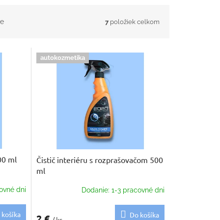
e
7
položiek celkom
autokozmetika
00 ml
Čistič interiéru s rozprašovačom 500
ml
ovné dni
Dodanie: 1-3 pracovné dni
 košíka
Do košíka
2 €
/ ks