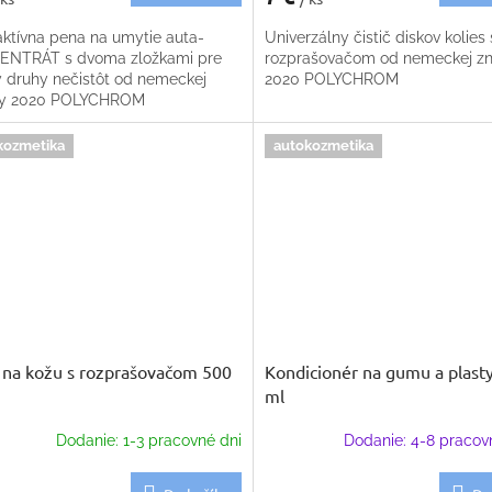
ktívna pena na umytie auta-
Univerzálny čistič diskov kolies 
NTRÁT s dvoma zložkami pre
rozprašovačom od nemeckej z
y druhy nečistôt od nemeckej
2020 POLYCHROM
ky 2020 POLYCHROM
kozmetika
autokozmetika
č na kožu s rozprašovačom 500
Kondicionér na gumu a plast
ml
Dodanie: 1-3 pracovné dni
Dodanie: 4-8 pracov