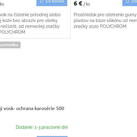
Do košíka
Do
6 €
 ks
/ ks
vok na čistenie prírodnej alebo
Prostriedok pre ošetrenie gumy
j kože bez abrazív pre všetky
plastov na báze silikónu od ne
 nečistôt, od nemeckej značky
značky 2020 POLYCHROM
 POLYCHROM
kozmetika
ý vosk- ochrana karosérie 500
Dodanie: 1-3 pracovné dni