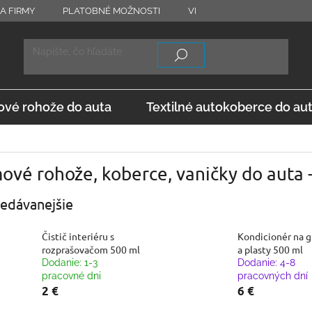
A FIRMY
PLATOBNÉ MOŽNOSTI
VRÁTENIE TOVARU
OD
vé rohože do auta
Textilné autokoberce do au
ové rohože, koberce, vaničky do auta
edávanejšie
Čistič interiéru s
Kondicionér na 
rozprašovačom 500 ml
a plasty 500 ml
Dodanie: 1-3
Dodanie: 4-8
pracovné dni
pracovných dní
2 €
6 €