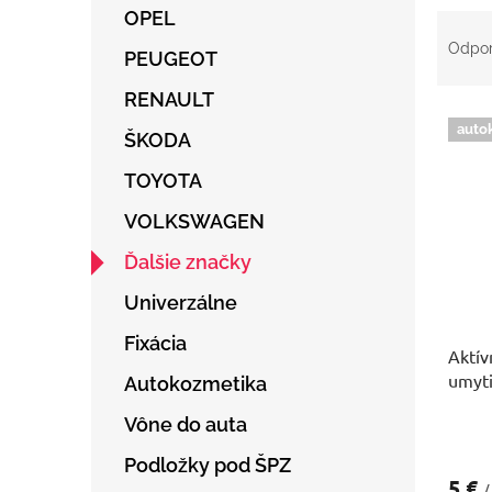
OPEL
R
a
Odpo
PEUGEOT
d
e
RENAULT
V
n
auto
ý
ŠKODA
i
p
e
TOYOTA
i
p
s
r
VOLKSWAGEN
p
o
r
d
Ďalšie značky
o
u
Univerzálne
d
k
u
t
Fixácia
Aktív
k
o
umyti
t
v
Autokozmetika
o
Vône do auta
v
Podložky pod ŠPZ
5 €
/