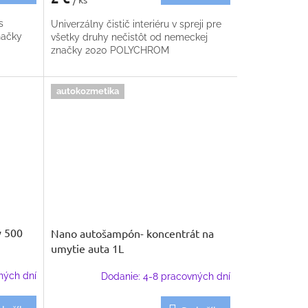
s
Univerzálny čistič interiéru v spreji pre
načky
všetky druhy nečistôt od nemeckej
značky 2020 POLYCHROM
autokozmetika
y 500
Nano autošampón- koncentrát na
umytie auta 1L
ných dní
Dodanie: 4-8 pracovných dní