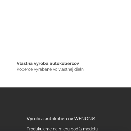
Vlastná výroba autokobercov
Koberce vyrábané vo vlastnej dielni
Výrobca autokobercov WENON®
Produkujeme na mieru podľa modelu