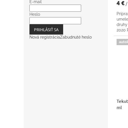
4 €
E-mail
/
Prípra
Heslo
umele
druhy
PRIHLÁSIŤ SA
2020
Nová registrácia
Zabudnuté heslo
auto
Tekut
ml