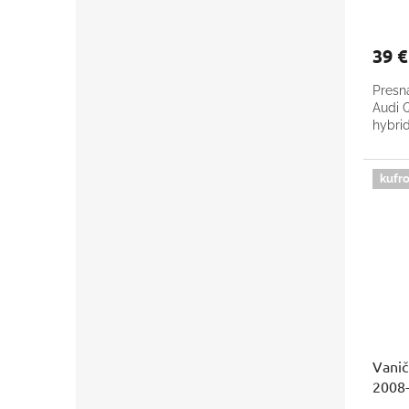
39 
Presn
Audi Q
hybrid
kufro
Vanič
2008