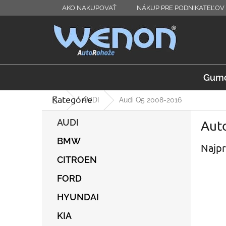
Prejsť
AKO NAKUPOVAŤ
NÁKUP PRE PODNIKATEĽOV 
na
obsah
Gumo
Kategórie
Preskočiť
Domov
AUDI
Audi Q5 2008-2016
kategórie
B
AUDI
Auto
o
č
BMW
Najpr
n
ý
CITROEN
p
FORD
a
n
HYUNDAI
e
l
KIA