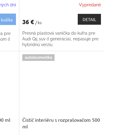
ných dní
Vypredané
DETAIL
 košíka
36 €
/ ks
Presná plastová vanička do kufra pre
ra pre
Audi Q5 suv (I generácia), nepasuje pre
om (I
hybridnú verziu
autokozmetika
00 ml
Čistič interiéru s rozprašovačom 500
ml