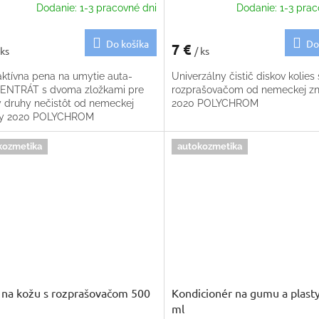
Dodanie: 1-3 pracovné dni
Dodanie: 1-3 prac
Do košíka
Do
7 €
 ks
/ ks
ktívna pena na umytie auta-
Univerzálny čistič diskov kolies 
NTRÁT s dvoma zložkami pre
rozprašovačom od nemeckej z
y druhy nečistôt od nemeckej
2020 POLYCHROM
ky 2020 POLYCHROM
kozmetika
autokozmetika
č na kožu s rozprašovačom 500
Kondicionér na gumu a plast
ml