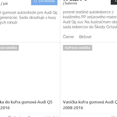
D
Do košíka
€
/ balenie
/ pár
presné textilné autokoberce z
é gumové autorohože pre Audi Q5
kvalitného PP velúrového mater
 generácia). Sada obsahuje 2 kusy
Audi Q5 suv. Na ilustračnom ob
ých rohoží
sada kobercov do Škody Octavi
Trieda kvality - Premium. ZÁK
TOVAR
Čierne
Béžové
vá vanička
kufrová vanička
ka do kufra gumová Audi Q5
Vanička kufra gumová Audi 
-2016
2008-2016