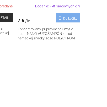
predané
Dodanie: 4-8 pracovných dní
ETAIL
Do košíka
7 €
/ ks
 a
Koncentrovaný prípravok na umytie
meckej
auta- NANO AUTOŠAMPÓN 1L, od
nemeckej značky 2020 POLYCHROM