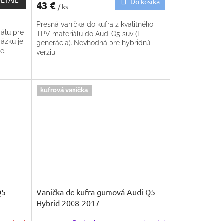
ETAIL
Do košíka
43 €
/ ks
M
Presná vanička do kufra z kvalitného
O
iálu pre
TPV materiálu do Audi Q5 suv (I
rázku je
generácia). Nevhodná pre hybridnú
e.
verziu
AZKOVÝ
kufrová vanička
Q5
Vanička do kufra gumová Audi Q5
Hybrid 2008-2017