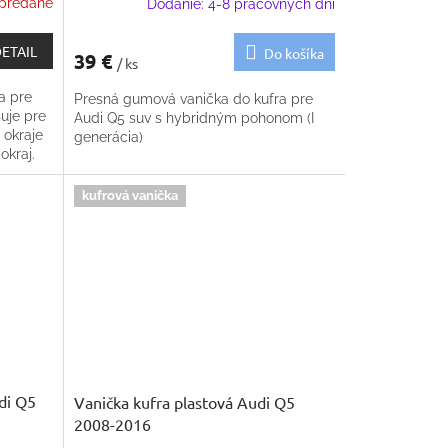
predané
Dodanie: 4-8 pracovných dní
ETAIL
Do košíka
39 €
/ ks
a pre
Presná gumová vanička do kufra pre
suje pre
Audi Q5 suv s hybridným pohonom (I
 okraje
generácia)
okraj.
a
kufrová vanička
di Q5
Vanička kufra plastová Audi Q5
2008-2016