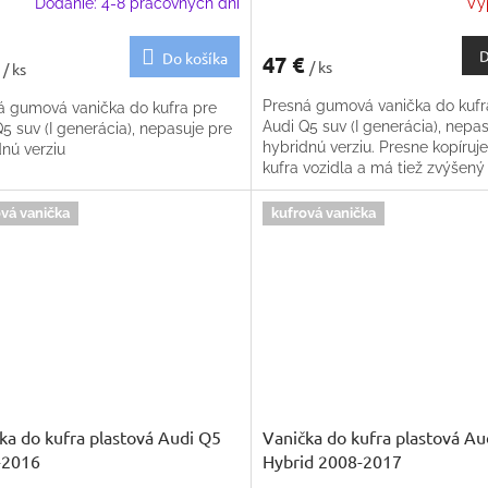
Dodanie: 4-8 pracovných dní
Vy
D
Do košíka
47 €
€
/ ks
/ ks
Presná gumová vanička do kufr
á gumová vanička do kufra pre
Audi Q5 suv (I generácia), nepa
5 suv (I generácia), nepasuje pre
hybridnú verziu. Presne kopíruje
nú verziu
kufra vozidla a má tiež zvýšený 
Protišmyková celá ložná ploch
vá vanička
kufrová vanička
ka do kufra plastová Audi Q5
Vanička do kufra plastová Au
-2016
Hybrid 2008-2017