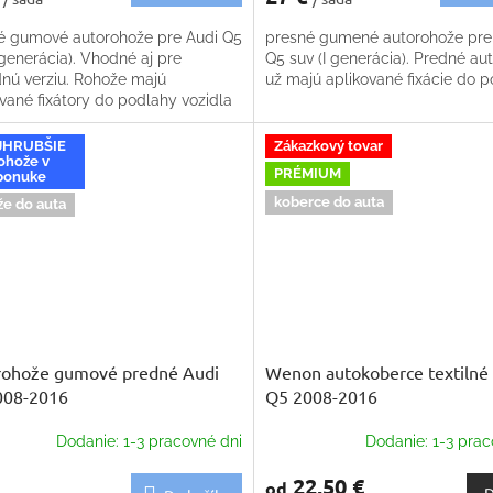
é gumové autorohože pre Audi Q5
presné gumené autorohože pre
 generácia). Vhodné aj pre
Q5 suv (I generácia). Predné au
dnú verziu. Rohože majú
už majú aplikované fixácie do 
vané fixátory do podlahy vozidla
JHRUBŠIE
Zákazkový tovar
ohože v
PRÉMIUM
ponuke
koberce do auta
že do auta
rohože gumové predné Audi
Wenon autokoberce textilné
008-2016
Q5 2008-2016
Dodanie: 1-3 pracovné dni
Dodanie: 1-3 prac
22,50 €
od