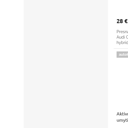
28 
Presn
Audi Q
hybrid
auto
Aktív
umyti