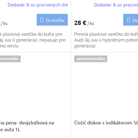
Dodanie: 8-10 pracovných dní
Dodanie: 8-10 pracov
Do košíka
Do
€
28 €
/ ks
/ ks
á plastová vanička do kufra pre
Presná plastová vanička do kuf
5 suv (I generácia), nepasuje pre
Audi Q5 suv s hybridným pohon
nú verziu
generácia)
kozmetika
autokozmetika
na pena- dvojzložková na
Čistič diskov s indikátorom 5
e auta 1L