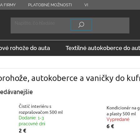
A FIRMY
PLATOBNÉ MOŽNOSTI
VRÁTENIE TOVARU
OD
vé rohože do auta
Textilné autokoberce do au
rohože, autokoberce a vaničky do kuf
edávanejšie
Čistič interiéru s
Kondicionér na 
rozprašovačom 500 ml
a plasty 500 ml
Dodanie: 1-3
Vypredané
pracovné dni
6 €
2 €