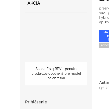
AKCIA
presn
suv (I
hybri
apliko
NA
r
roho
Škoda Epiq BEV - ponuka
produktov doplnená pre model
na obrázku
Auto
Q5 2
Prihlásenie