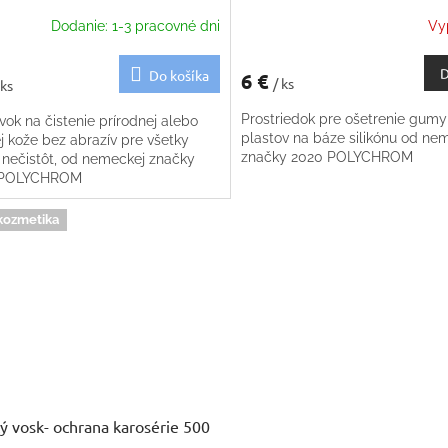
Dodanie: 1-3 pracovné dni
Vy
D
Do košíka
6 €
/ ks
 ks
Prostriedok pre ošetrenie gumy
vok na čistenie prírodnej alebo
plastov na báze silikónu od ne
j kože bez abrazív pre všetky
značky 2020 POLYCHROM
 nečistôt, od nemeckej značky
 POLYCHROM
kozmetika
ý vosk- ochrana karosérie 500