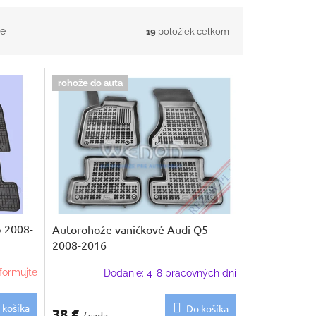
e
19
položiek celkom
rohože do auta
 2008-
Autorohože vaničkové Audi Q5
2008-2016
formujte
Dodanie: 4-8 pracovných dní
 košíka
Do košíka
38 €
/ sada