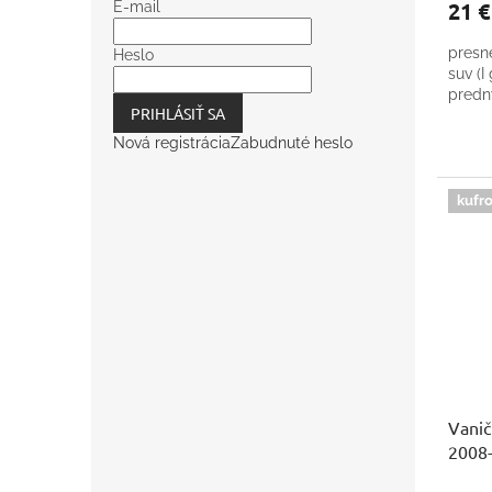
21 
E-mail
presn
Heslo
suv (I
predn
PRIHLÁSIŤ SA
Nová registrácia
Zabudnuté heslo
kufro
Vanič
2008