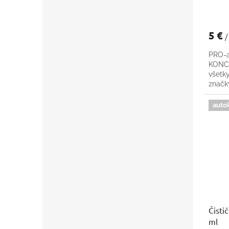
5 €
/
PRO-a
KONCE
všetk
znač
auto
Čisti
ml