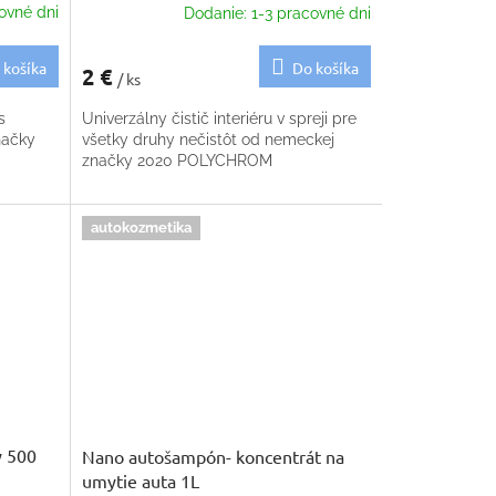
ovné dni
Dodanie: 1-3 pracovné dni
 košíka
Do košíka
2 €
/ ks
s
Univerzálny čistič interiéru v spreji pre
načky
všetky druhy nečistôt od nemeckej
značky 2020 POLYCHROM
autokozmetika
y 500
Nano autošampón- koncentrát na
umytie auta 1L