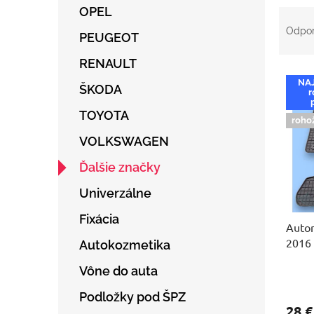
OPEL
R
a
Odpo
PEUGEOT
d
e
RENAULT
V
n
NA
ý
ŠKODA
i
r
p
e
TOYOTA
i
p
roho
s
r
VOLKSWAGEN
p
o
r
d
Ďalšie značky
o
u
Univerzálne
d
k
u
t
Fixácia
Auto
k
o
2016
t
v
Autokozmetika
o
Vône do auta
v
Podložky pod ŠPZ
28 