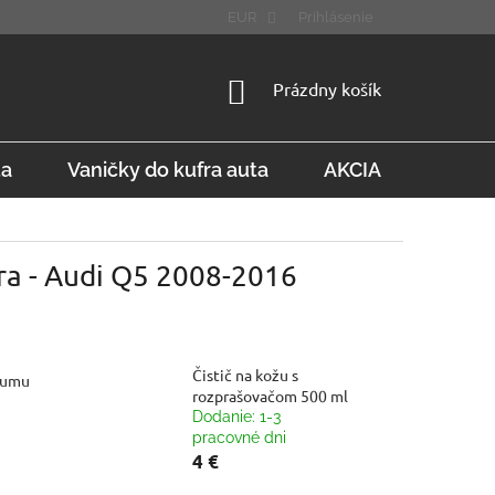
STÚPENIE OD ZMLUVY
FAQ
EUR
Prihlásenie
NÁKUPNÝ
Prázdny košík
KOŠÍK
ta
Vaničky do kufra auta
AKCIA
Konta
ra - Audi Q5 2008-2016
Čistič na kožu s
gumu
rozprašovačom 500 ml
Dodanie: 1-3
pracovné dni
4 €