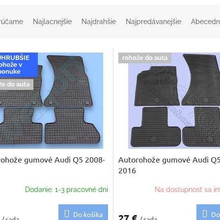
rúčame
Najlacnejšie
Najdrahšie
Najpredávanejšie
Abecedn
JHRUBŠIE
rohože do auta
ohože v
ponuke
že do auta
rohože gumové Audi Q5 2008-
Autorohože gumové Audi Q5
2016
Dodanie: 1-3 pracovné dni
Na dostupnosť sa in
Do košíka
Do
€
27 €
/ sada
/ sada