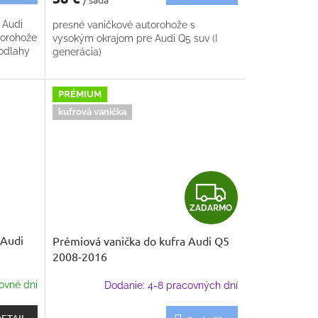
 Audi
presné vaničkové autorohože s
torohože
vysokým okrajom pre Audi Q5 suv (I
podlahy
generácia)
PRÉMIUM
kufrová vanička
Z
ZADARMO
A
 Audi
Prémiová vanička do kufra Audi Q5
D
2008-2016
A
ovné dni
Dodanie: 4-8 pracovných dní
R