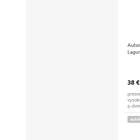
Autor
Lagun
38 
presn
vysok
5-dver
auto