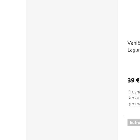
Vanič
Lagu
39 
Presn
Renau
gener
kufro