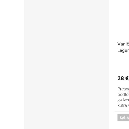
Vanič
Lagu
28 
Presná
podlo
3-dver
kufra 
kufro