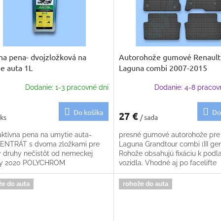
na pena- dvojzložková na
Autorohože gumové Renault
e auta 1L
Laguna combi 2007-2015
Dodanie: 1-3 pracovné dni
Dodanie: 4-8 pracov
Do košíka
Do
27 €
 ks
/ sada
ktívna pena na umytie auta-
presné gumové autorohože pre
NTRÁT s dvoma zložkami pre
Laguna Grandtour combi (III gen
y druhy nečistôt od nemeckej
Rohože obsahujú fixáciu k podl
ky 2020 POLYCHROM
vozidla. Vhodné aj po facelifte
že do auta
rohože do auta