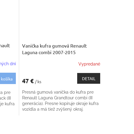
nault
Vanička kufra gumová Renault
Laguna combi 2007-2015
ných dní
Vypredané
DETAIL
 košíka
47 €
/ ks
Presná gumová vanička do kufra pre
ra pre
Renault Laguna Grandtour combi (III
k (III
generácia). Presne kopíruje okraje kufra
je kufra
vozidla a má tiež zvýšený okraj.
Protišmyková celá ložná plocha