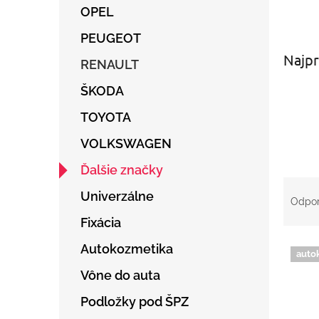
OPEL
PEUGEOT
Najpr
RENAULT
ŠKODA
TOYOTA
VOLKSWAGEN
Ďalšie značky
R
Univerzálne
a
Odpo
d
Fixácia
e
V
n
Autokozmetika
auto
ý
i
Vône do auta
p
e
i
p
Podložky pod ŠPZ
s
r