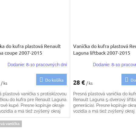
ka do kufra plastová Renault
Vanička do kufra plastová Re
na coupe 2007-2015
Laguna liftback 2007-2015
Dodanie: 8-10 pracovných dní
Dodanie: 8-10 pracov
Do košíka
Do
€
28 €
/ ks
/ ks
 plastová vanička s protisklzovou
Presná plastová vanička do kuf
žkou do kufra pre Renault Laguna
Renault Laguna 5-dverový liftbac
ové kupé. Presne kopíruje okraje
generácia). Presne kopíruje okra
vozidla a má tiež zvýšený okraj
vozidla a má tiež zvýšený okraj
vá vanička