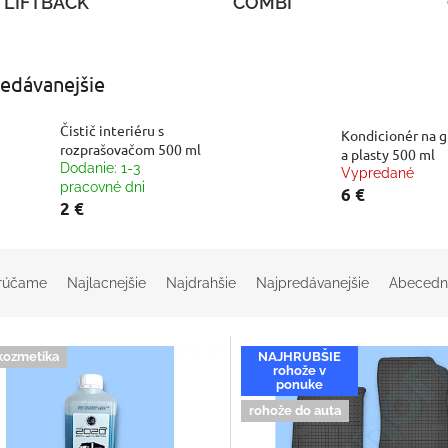
LIFTBACK
COMBI
edávanejšie
Čistič interiéru s
Kondicionér na 
rozprašovačom 500 ml
a plasty 500 ml
Dodanie: 1-3
Vypredané
pracovné dni
6 €
2 €
rúčame
Najlacnejšie
Najdrahšie
Najpredávanejšie
Abecedn
kozmetika
NAJHRUBŠIE
rohože v
ponuke
rohože do auta