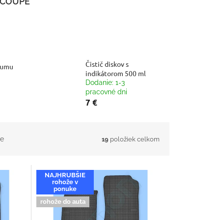
COUPE
Čistič diskov s
gumu
indikátorom 500 ml
Dodanie: 1-3
pracovné dni
7 €
e
19
položiek celkom
NAJHRUBŠIE
rohože v
ponuke
rohože do auta