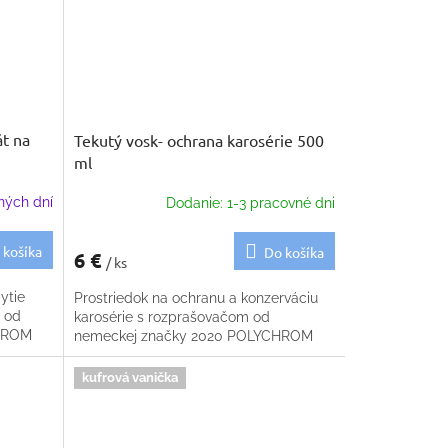
t na
Tekutý vosk- ochrana karosérie 500
ml
ných dní
Dodanie: 1-3 pracovné dni
 košíka
Do košíka
6 €
/ ks
ytie
Prostriedok na ochranu a konzerváciu
 od
karosérie s rozprašovačom od
CHROM
nemeckej značky 2020 POLYCHROM
kufrová vanička