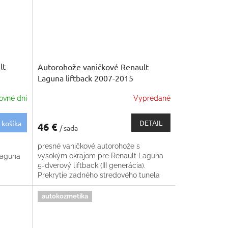
lt
Autorohože vaničkové Renault
Laguna liftback 2007-2015
ovné dni
Vypredané
DETAIL
 košíka
46 €
/ sada
presné vaničkové autorohože s
vysokým okrajom pre Renault Laguna
Laguna
5-dverový liftback (III generácia).
Prekrytie zadného stredového tunela
zdarma
autokozmetika