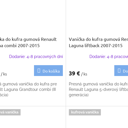
ka do kufra gumová Renault
Vanička do kufra gumová Re
na combi 2007-2015
Laguna liftback 2007-2015
Dodanie: 4-8 pracovných dní
Dodanie: 4-8 pracov
Do košíka
Do
€
39 €
/ ks
/ ks
á gumová vanička do kufra pre
Presná gumová vanička do kufr
lt Laguna Grandtour combi (III
Renault Laguna 5-dverový liftbac
ácia)
generácia)
vá vanička
kufrová vanička