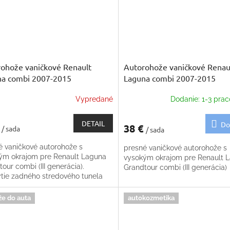
ohože vaničkové Renault
Autorohože vaničkové Renau
na combi 2007-2015
Laguna combi 2007-2015
Vypredané
Dodanie: 1-3 prac
DETAIL
Do
€
38 €
/ sada
/ sada
é vaničkové autorohože s
presné vaničkové autorohože s
ým okrajom pre Renault Laguna
vysokým okrajom pre Renault 
our combi (III generácia).
Grandtour combi (III generácia)
ytie zadného stredového tunela
ma
že do auta
autokozmetika