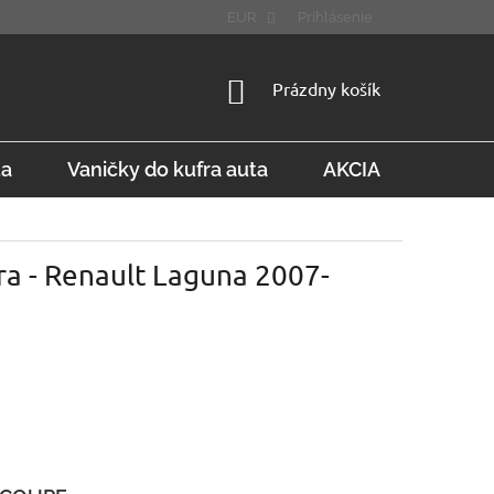
STÚPENIE OD ZMLUVY
FAQ
EUR
Prihlásenie
NÁKUPNÝ
Prázdny košík
KOŠÍK
ta
Vaničky do kufra auta
AKCIA
Konta
ra - Renault Laguna 2007-