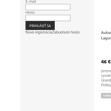
E-mail
Heslo
PRIHLÁSIŤ SA
Autor
Nová registrácia
Zabudnuté heslo
Lagu
46 
presn
vysok
Grandt
Prekr
zdar
roho