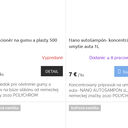
cionér na gumu a plasty 500
Nano autošampón- koncentrá
umytie auta 1L
Vypredané
Dodanie: 4-8 pracov
DETAIL
Do
7 €
 ks
/ ks
riedok pre ošetrenie gumy a
Koncentrovaný prípravok na um
ov na báze silikónu od nemeckej
auta- NANO AUTOŠAMPÓN 1L,
ky 2020 POLYCHROM
nemeckej značky 2020 POLY
vá vanička
kufrová vanička