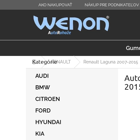
Prejsť
AKO NAKUPOVAŤ
NÁKUP PRE PODNIKATEĽOV 
na
obsah
Gumo
Kategórie
Preskočiť
Domov
RENAULT
Renault Laguna 2007-2015
kategórie
B
AUDI
Auto
o
č
201
BMW
n
ý
CITROEN
p
FORD
a
n
HYUNDAI
e
l
KIA