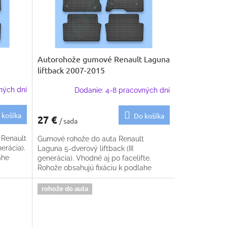
Autorohože gumové Renault Laguna
liftback 2007-2015
ných dní
Dodanie: 4-8 pracovných dní
 košíka
Do košíka
27 €
/ sada
 Renault
Gumové rohože do auta Renault
erácia).
Laguna 5-dverový liftback (III
ahe
generácia). Vhodné aj po facelifte.
Rohože obsahujú fixáciu k podlahe
rohože do auta