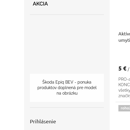
p
o
AKCIA
r
d
o
u
d
k
u
t
Aktív
k
o
umyti
t
v
o
v
5 €
/
PRO-a
Škoda Epiq BEV - ponuka
KONCE
produktov doplnená pre model
všetk
na obrázku
znač
roho
Prihlásenie