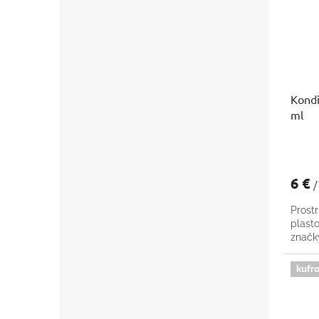
Kondi
ml
6 €
/
Prost
plast
znač
kufro