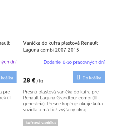
nault
Vanička do kufra plastová Renault
Laguna combi 2007-2015
ných dní
Dodanie: 8-10 pracovných dní
 košíka
Do košíka
28 €
/ ks
a pre
Presná plastová vanička do kufra pre
k (III
Renault Laguna Grandtour combi (III
generácia). Presne kopíruje okraje kufra
vozidla a má tiež zvýšený okraj
kufrová vanička