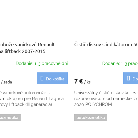
ohože vaničkové Renault
Čistič diskov s indikátorom 5
a liftback 2007-2015
Dodanie: 1-3 pracovné dni
Dodanie: 1-3 prac
Do košíka
Do
€
7 €
/ sada
/ ks
é vaničkové autorohože s
Univerzálny čistič diskov kolies 
ým okrajom pre Renault Laguna
rozprašovačom od nemeckej z
ový liftback (III generácia)
2020 POLYCHROM
kozmetika
autokozmetika