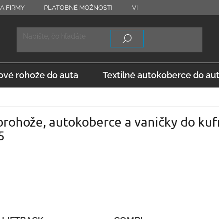
A FIRMY
PLATOBNÉ MOŽNOSTI
VRÁTENIE TOVARU
OD
vé rohože do auta
Textilné autokoberce do au
rohože, autokoberce a vaničky do kuf
5