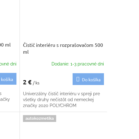
00 ml
Čistič interiéru s rozprašovačom 500
ml
ovné dni
Dodanie: 1-3 pracovné dni
 košíka
Do košíka
2 €
/ ks
s
Univerzálny čistič interiéru v spreji pre
načky
všetky druhy nečistôt od nemeckej
značky 2020 POLYCHROM
autokozmetika