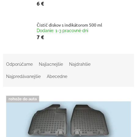
6 €
Čistič diskov s indikátorom 500 ml
Dodanie: 1-3 pracovné dni
7 €
R
a
Odporúčame
Najlacnejšie
Najdrahšie
d
e
Najpredávanejšie
Abecedne
n
i
V
e
rohože do auta
ý
p
p
r
i
o
s
d
p
u
r