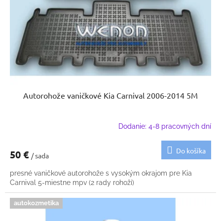
k
o
t
d
o
u
v
k
t
o
v
Autorohože vaničkové Kia Carnival 2006-2014 5M
Dodanie: 4-8 pracovných dní
Do košíka
50 €
/ sada
presné vaničkové autorohože s vysokým okrajom pre Kia
Carnival 5-miestne mpv (2 rady rohoží)
autokozmetika