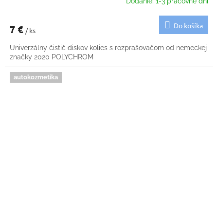
Dodanie: 1-3 pracovné dni
Do košíka
7 €
/ ks
Univerzálny čistič diskov kolies s rozprašovačom od nemeckej
značky 2020 POLYCHROM
autokozmetika