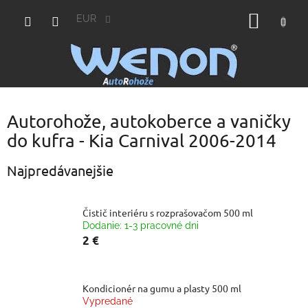
Prejsť
NÁKU
na
EUR
obsah
KOŠÍK
Autorohože, autokoberce a vaničky
do kufra - Kia Carnival 2006-2014
Najpredávanejšie
Čistič interiéru s rozprašovačom 500 ml
Dodanie: 1-3 pracovné dni
2 €
Kondicionér na gumu a plasty 500 ml
Vypredané