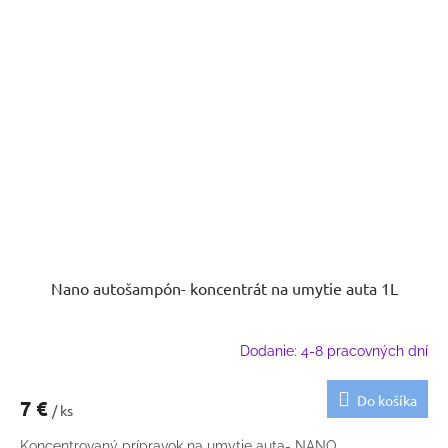
Nano autošampón- koncentrát na umytie auta 1L
Dodanie: 4-8 pracovných dní
Do košíka
7 €
/ ks
Koncentrovaný prípravok na umytie auta- NANO