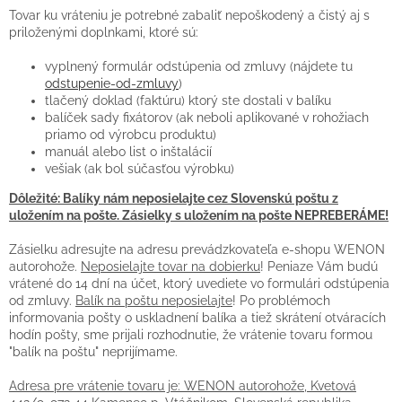
Tovar ku vráteniu je potrebné zabaliť nepoškodený a čistý aj s
priloženými doplnkami, ktoré sú:
vyplnený formulár odstúpenia od zmluvy (nájdete tu
odstupenie-od-zmluvy
)
tlačený doklad (faktúru) ktorý ste dostali v balíku
balíček sady fixátorov (ak neboli aplikované v rohožiach
priamo od výrobcu produktu)
manuál alebo list o inštalácií
vešiak (ak bol súčasťou výrobku)
Dôležité: Balíky nám neposielajte cez Slovenskú poštu z
uložením na pošte. Zásielky s uložením na pošte NEPREBERÁME!
Zásielku adresujte na adresu prevádzkovateľa e-shopu WENON
autorohože.
Neposielajte tovar na dobierku
! Peniaze Vám budú
vrátené do 14 dní na účet, ktorý uvediete vo formulári odstúpenia
od zmluvy.
Balík na poštu neposielajte
! Po problémoch
informovania pošty o uskladnení balíka a tiež skrátení otváracích
hodín pošty, sme prijali rozhodnutie, že vrátenie tovaru formou
"balík na poštu" neprijímame.
Adresa pre vrátenie tovaru je: WENON autorohože, Kvetová