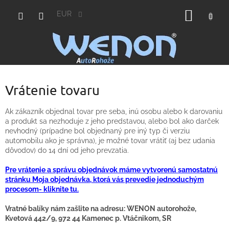
Prejsť
NÁKU
na
EUR
obsah
KOŠÍK
Vrátenie tovaru
Ak zákazník objednal tovar pre seba, inú osobu alebo k darovaniu
a produkt sa nezhoduje z jeho predstavou, alebo bol ako darček
nevhodný (prípadne bol objednaný pre iný typ či verziu
automobilu ako je správna), je možné tovar vrátiť (aj bez udania
dôvodov) do 14 dní od jeho prevzatia.
Pre vrátenie a správu objednávok máme vytvorenú samostatnú
stránku Moja objednávka, ktorá vás prevedie jednoduchým
procesom- kliknite tu.
Vratné balíky nám zašlite na adresu: WENON autorohože,
Kvetová 442/9, 972 44 Kamenec p. Vtáčnikom, SR