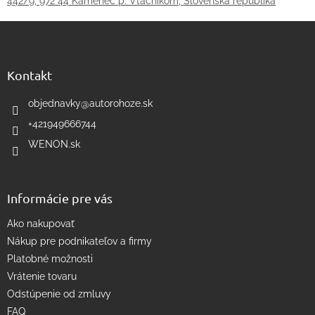
442/9, 972 44 Kamenec p. Vtáčnikom, Slovenská republika
Z
á
p
ä
Kontakt
t
i
objednavky
@
autorohoze.sk
e
+421949666744
WENON.sk
Informácie pre vás
Ako nakupovať
Nákup pre podnikateľov a firmy
Platobné možnosti
Vrátenie tovaru
Odstúpenie od zmluvy
FAQ