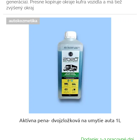
generácia). Presne kopíruje okraje kufra vozidla a má tiež
zvýšený okraj
autokozmetika
Aktívna pena- dvojzložková na umytie auta 1L
Dodanie: 1-3 pracovné dni