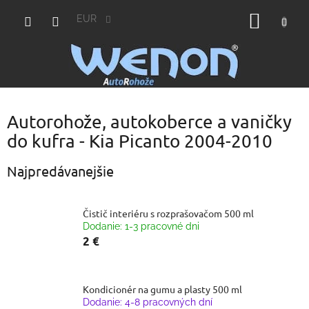
Prejsť
NÁKU
na
EUR
obsah
KOŠÍK
Autorohože, autokoberce a vaničky
do kufra - Kia Picanto 2004-2010
Najpredávanejšie
Čistič interiéru s rozprašovačom 500 ml
Dodanie: 1-3 pracovné dni
2 €
Kondicionér na gumu a plasty 500 ml
Dodanie: 4-8 pracovných dní