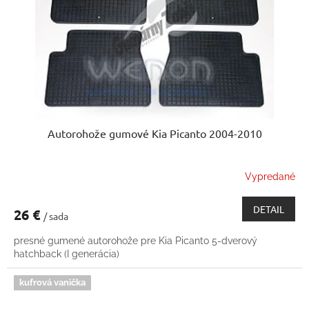
k
o
t
d
o
u
v
k
t
o
v
Autorohože gumové Kia Picanto 2004-2010
Vypredané
DETAIL
26 €
/ sada
presné gumené autorohože pre Kia Picanto 5-dverový
hatchback (I generácia)
kufrová vanička