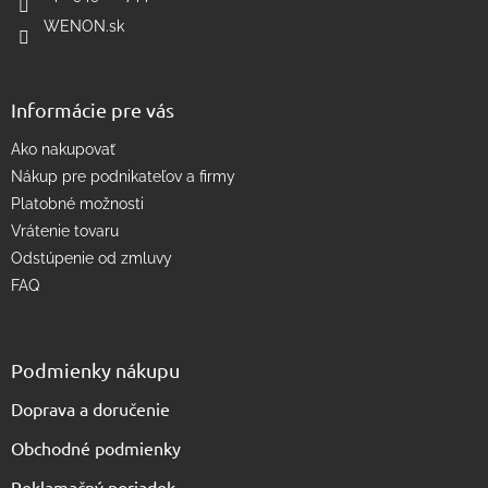
r
WENON.sk
v
k
y
v
Informácie pre vás
ý
p
Ako nakupovať
i
s
Nákup pre podnikateľov a firmy
u
Platobné možnosti
Vrátenie tovaru
Odstúpenie od zmluvy
FAQ
Podmienky nákupu
Doprava a doručenie
Obchodné podmienky
Reklamačný poriadok