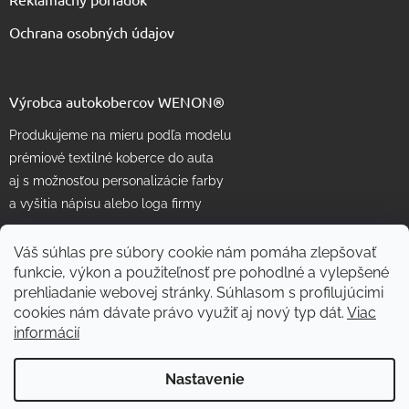
Ochrana osobných údajov
Výrobca autokobercov WENON®
Produkujeme na mieru podľa modelu
prémiové textilné koberce do auta
aj s možnosťou personalizácie farby
a vyšitia nápisu alebo loga firmy
Váš súhlas pre súbory cookie nám pomáha zlepšovať
funkcie, výkon a použiteľnosť pre pohodlné a vylepšené
prehliadanie webovej stránky. Súhlasom s profilujúcimi
cookies nám dávate právo využiť aj nový typ dát.
Viac
informácií
Vytvoril Shoptet
Nastavenie