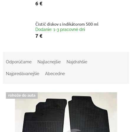
6 €
Čistič diskov s indikátorom 500 ml
Dodanie: 1-3 pracovné dni
7 €
R
a
Odporúčame
Najlacnejšie
Najdrahšie
d
e
Najpredávanejšie
Abecedne
n
i
V
e
rohože do auta
ý
p
p
r
i
o
s
d
p
u
r