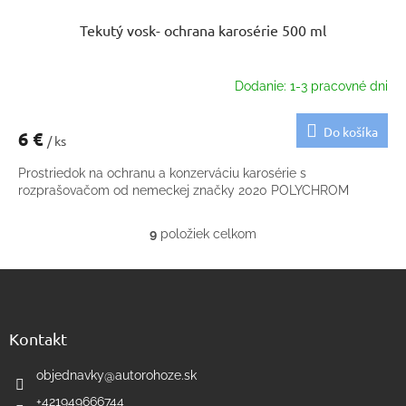
Tekutý vosk- ochrana karosérie 500 ml
Dodanie: 1-3 pracovné dni
Do košíka
6 €
/ ks
Prostriedok na ochranu a konzerváciu karosérie s
rozprašovačom od nemeckej značky 2020 POLYCHROM
9
položiek celkom
O
v
Z
l
á
á
d
p
a
ä
Kontakt
c
t
i
i
objednavky
@
autorohoze.sk
e
e
p
+421949666744