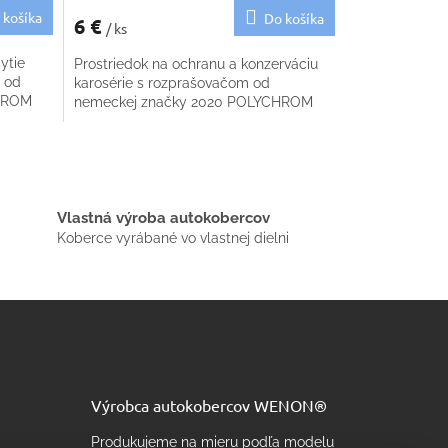
 košíka
Do košíka
6 €
/ ks
ytie
Prostriedok na ochranu a konzerváciu
 od
karosérie s rozprašovačom od
CHROM
nemeckej značky 2020 POLYCHROM
Vlastná výroba autokobercov
Koberce vyrábané vo vlastnej dielni
Výrobca autokobercov WENON®
Produkujeme na mieru podľa modelu