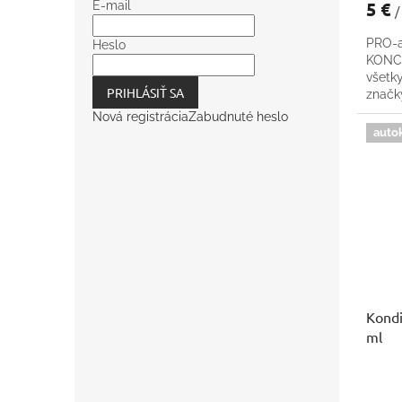
5 €
E-mail
/
PRO-a
Heslo
KONCE
všetk
PRIHLÁSIŤ SA
znač
Nová registrácia
Zabudnuté heslo
auto
Kondi
ml