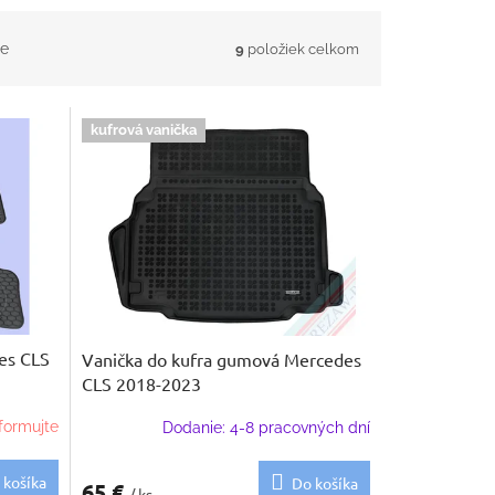
e
9
položiek celkom
kufrová vanička
es CLS
Vanička do kufra gumová Mercedes
CLS 2018-2023
formujte
Dodanie: 4-8 pracovných dní
 košíka
Do košíka
65 €
/ ks