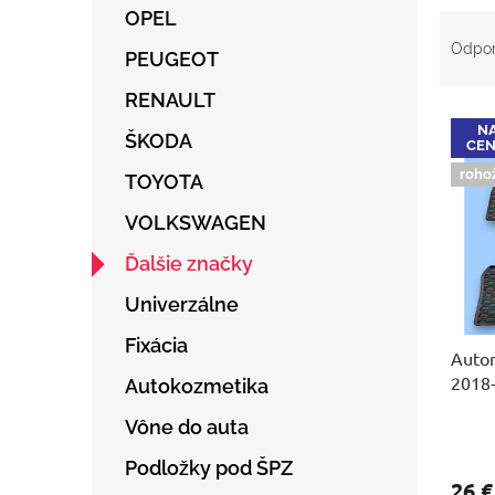
OPEL
R
a
Odpo
PEUGEOT
d
e
RENAULT
V
n
NA
ý
ŠKODA
i
CENA
p
e
roho
TOYOTA
i
p
s
r
VOLKSWAGEN
p
o
r
d
Ďalšie značky
o
u
Univerzálne
d
k
u
t
Fixácia
Auto
k
o
2018
t
v
Autokozmetika
o
Vône do auta
v
Podložky pod ŠPZ
26 