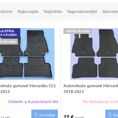
rúčame
Najlacnejšie
Najdrahšie
Najpredávanejšie
Abecedn
JLEPŠIA
rohože do auta
 a kvalita
že do auta
rohože gumové Mercedes CLS
Autorohože gumové Merced
-2023
2018-2023
Dodanie: 4-8 pracovných dní
Na dostupnosť sa in
Do košíka
Do
€
27 €
/ sada
/ sada