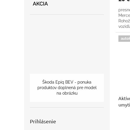
AKCIA
presn
Merce
Rohož
vozidl
auto
Škoda Epiq BEV - ponuka
produktov doplnená pre model
na obrázku
Aktív
umyti
Prihlásenie