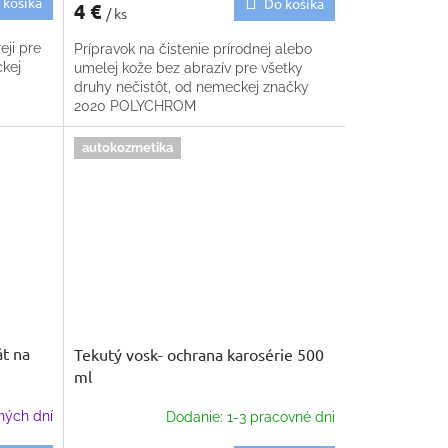
 košíka
Do košíka
4 €
/ ks
eji pre
Prípravok na čistenie prírodnej alebo
ckej
umelej kože bez abrazív pre všetky
druhy nečistôt, od nemeckej značky
2020 POLYCHROM
autokozmetika
t na
Tekutý vosk- ochrana karosérie 500
ml
ných dní
Dodanie: 1-3 pracovné dni