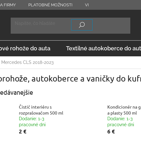
A FIRMY
PLATOBNÉ MOŽNOSTI
VRÁTENIE TOVARU
OD
vé rohože do auta
Textilné autokoberce do au
Mercedes CLS 2018-2023
orohože, autokoberce a vaničky do ku
edávanejšie
Čistič interiéru s
Kondicionér na 
rozprašovačom 500 ml
a plasty 500 ml
Dodanie: 1-3
Dodanie: 1-3
pracovné dni
pracovné dni
2 €
6 €