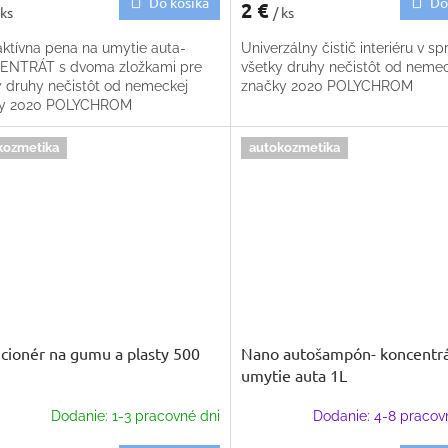
Do košíka
Do
2 €
 ks
/ ks
ktívna pena na umytie auta-
Univerzálny čistič interiéru v spr
NTRÁT s dvoma zložkami pre
všetky druhy nečistôt od neme
y druhy nečistôt od nemeckej
značky 2020 POLYCHROM
ky 2020 POLYCHROM
kozmetika
autokozmetika
cionér na gumu a plasty 500
Nano autošampón- koncentrá
umytie auta 1L
Dodanie: 1-3 pracovné dni
Dodanie: 4-8 pracov