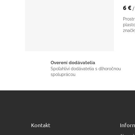
6 €
/
Prost
plast
znač
Overení dodávatelia
Spoľahliví dodávatelia s dlhoročnou
spoluprácou
Z
á
p
ä
t
Kontakt
Inform
i
e