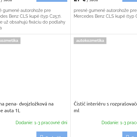
é gumené autorohože pre
presné gumené autorohože pre
des Benz CLS kupé (typ C257).
Mercedes Benz CLS kupé (typ 
e už obsahujú fixáciu do podlahy
a
kozmetika
autokozmetika
na pena- dvojzložková na
Čistič interiéru s rozprašov
e auta 1L
ml
Dodanie: 1-3 pracovné dni
Dodanie: 1-3 prac