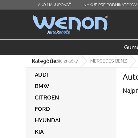
Prejsť
AKO NAKUPOVAŤ
NÁKUP PRE PODNIKATEĽOV 
na
obsah
Gumo
Kategórie
Preskočiť
Domov
Ďalšie značky
MERCEDES BENZ
kategórie
B
AUDI
Aut
o
č
BMW
Najpr
n
ý
CITROEN
p
FORD
a
n
HYUNDAI
e
l
KIA