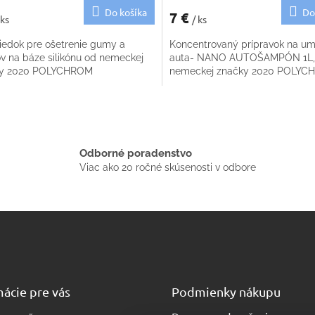
Do košíka
Do
7 €
 ks
/ ks
riedok pre ošetrenie gumy a
Koncentrovaný prípravok na um
ov na báze silikónu od nemeckej
auta- NANO AUTOŠAMPÓN 1L,
ky 2020 POLYCHROM
nemeckej značky 2020 POLY
O
v
l
á
Odborné poradenstvo
d
Viac ako 20 ročné skúsenosti v odbore
a
c
i
e
p
r
v
k
y
ácie pre vás
Podmienky nákupu
v
ý