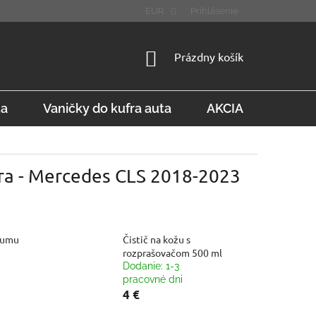
STÚPENIE OD ZMLUVY
FAQ
EUR
Prihlásenie
NÁKUPNÝ
Prázdny košík
KOŠÍK
ta
Vaničky do kufra auta
AKCIA
Konta
fra - Mercedes CLS 2018-2023
gumu
Čistič na kožu s
rozprašovačom 500 ml
Dodanie: 1-3
pracovné dni
4 €