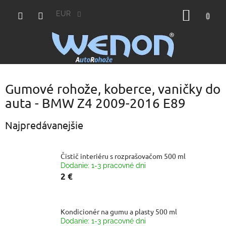
Prejsť
NÁKU
na
EUR
obsah
KOŠÍK
Gumové rohože, koberce, vaničky do
auta - BMW Z4 2009-2016 E89
Najpredávanejšie
Čistič interiéru s rozprašovačom 500 ml
Dodanie: 1-3 pracovné dni
2 €
Kondicionér na gumu a plasty 500 ml
Dodanie: 1-3 pracovné dni