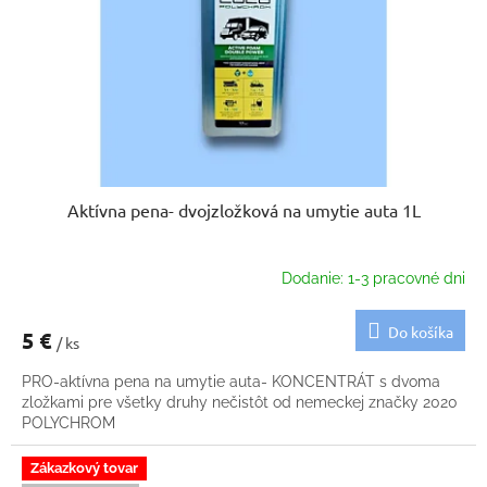
k
o
t
d
o
u
v
k
t
o
v
Aktívna pena- dvojzložková na umytie auta 1L
Dodanie: 1-3 pracovné dni
Do košíka
5 €
/ ks
PRO-aktívna pena na umytie auta- KONCENTRÁT s dvoma
zložkami pre všetky druhy nečistôt od nemeckej značky 2020
POLYCHROM
Zákazkový tovar