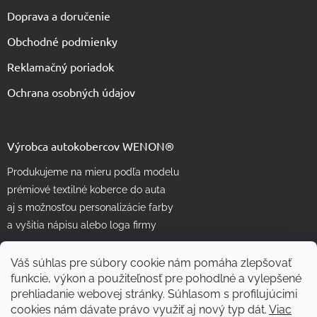
Doprava a doručenie
Obchodné podmienky
Reklamačný poriadok
Ochrana osobných údajov
Výrobca autokobercov WENON®
Produkujeme na mieru podľa modelu
prémiové textilné koberce do auta
aj s možnosťou personalizácie farby
a vyšitia nápisu alebo loga firmy
Váš súhlas pre súbory cookie nám pomáha zlepšovať
funkcie, výkon a použiteľnosť pre pohodlné a vylepšené
prehliadanie webovej stránky. Súhlasom s profilujúcimi
cookies nám dávate právo využiť aj nový typ dát.
Viac