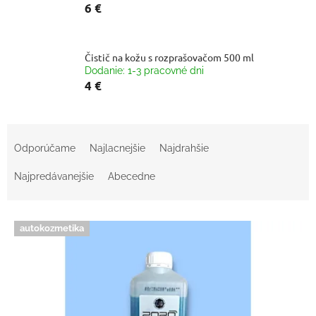
6 €
Čistič na kožu s rozprašovačom 500 ml
Dodanie: 1-3 pracovné dni
4 €
R
a
Odporúčame
Najlacnejšie
Najdrahšie
d
e
Najpredávanejšie
Abecedne
n
i
V
e
autokozmetika
ý
p
p
r
i
o
s
d
p
u
r