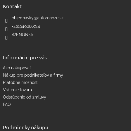
a
ä
Kontakt
c
t
i
i
objednavky
@
autorohoze.sk
e
e
p
+421949666744
r
WENON.sk
v
k
y
v
Informácie pre vás
ý
p
Ako nakupovať
i
s
Nákup pre podnikateľov a firmy
u
Platobné možnosti
Vrátenie tovaru
Odstúpenie od zmluvy
FAQ
Podmienky nákupu