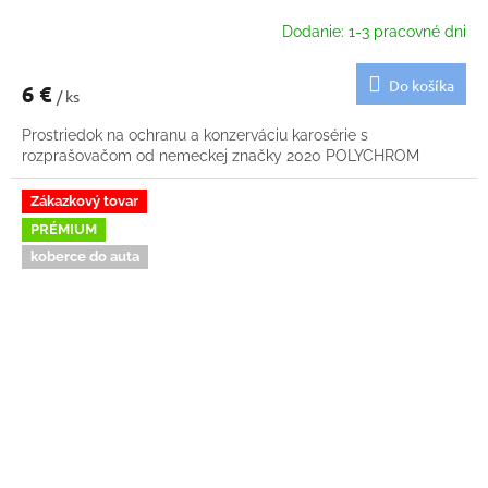
Dodanie: 1-3 pracovné dni
Do košíka
6 €
/ ks
Prostriedok na ochranu a konzerváciu karosérie s
rozprašovačom od nemeckej značky 2020 POLYCHROM
Zákazkový tovar
PRÉMIUM
koberce do auta