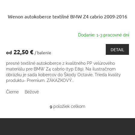
Wenon autokoberce textilné BMW Z4 cabrio 2009-2016
Dodanie: 1-3 pracovné dni
DETAIL
22,50 €
od
/ balenie
presné textilné autokoberce z kvalitného PP velúrového
materiálu pre BMW Z4 cabrio (typ E89). Na ilustračnom
obrázku je sada kobercov do Škody Octavie. Trieda kvality
produktu- Premium. ZÁKAZKOVÝ...
Čierne
Béžové
9
položiek celkom
O
v
Z
l
á
á
d
p