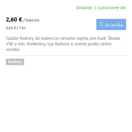
Dodanie: 1-3 pracovné dni
2,60 €
/ balenie
Do košíka
Jednotková
0,65 € / 1 ks
cena:
Gulaté fixátory do kobercov (vhodné najmä pre Audi, Škoda,
VW a iné). Konkrétny typ fixátora si overte podľa vášho
vozidla.
fixátory