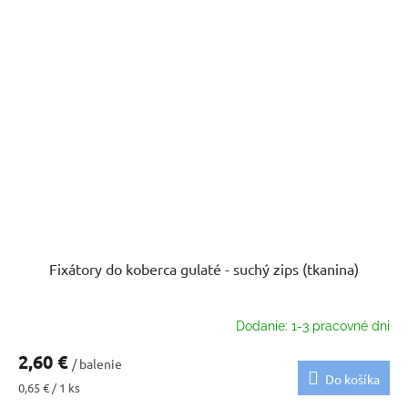
Fixátory do koberca gulaté - suchý zips (tkanina)
Dodanie: 1-3 pracovné dni
2,60 €
/ balenie
Do košíka
Jednotková
0,65 € / 1 ks
cena: