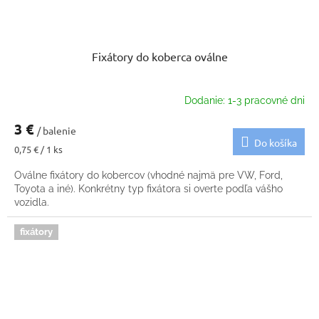
Fixátory do koberca oválne
Dodanie: 1-3 pracovné dni
3 €
/ balenie
Do košíka
Jednotková
0,75 € / 1 ks
cena:
Oválne fixátory do kobercov (vhodné najmä pre VW, Ford,
Toyota a iné). Konkrétny typ fixátora si overte podľa vášho
vozidla.
fixátory