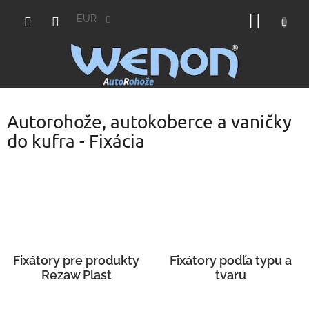
Prejsť
NÁKU
na
EUR
obsah
KOŠÍK
Autorohože, autokoberce a vaničky
do kufra - Fixácia
Fixátory pre produkty
Fixátory podľa typu a
Rezaw Plast
tvaru