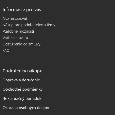
y
v
Informácie pre vás
ý
p
Ako nakupovať
i
s
Nákup pre podnikateľov a firmy
u
Platobné možnosti
Vrátenie tovaru
Odstúpenie od zmluvy
FAQ
Podmienky nákupu
Doprava a doručenie
Obchodné podmienky
Reklamačný poriadok
Ochrana osobných údajov