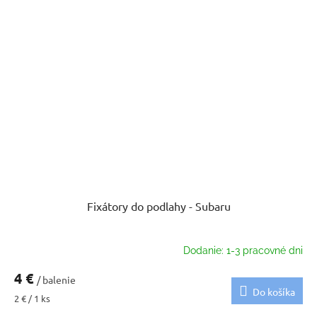
Fixátory do podlahy - Subaru
Dodanie: 1-3 pracovné dni
4 €
/ balenie
Do košíka
Jednotková
2 € / 1 ks
cena: