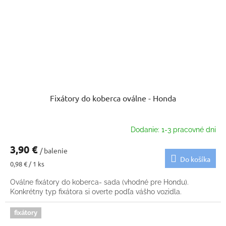
Fixátory do koberca oválne - Honda
Dodanie: 1-3 pracovné dni
3,90 €
/ balenie
Do košíka
Jednotková
0,98 € / 1 ks
cena:
Oválne fixátory do koberca- sada (vhodné pre Hondu).
Konkrétny typ fixátora si overte podľa vášho vozidla.
fixátory