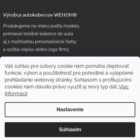
Výrobca autokobercov WENON®
Produkujeme na mieru podľa modelu
prémiové textilné koberce do auta
aj s možnosťou personalizácie farby
a vyšitia nápisu alebo loga firmy
Váš súhlas pre súbory cookie nám pomáha zlepšovať
funkcie, výkon a použiteľnosť pre pohodlné a vylepšené
prehliadanie webovej stránky. Súhlasom s profilujúcimi
cookies nám dávate právo využiť aj nový typ dát.
Viac
informácií
Vytvoril Shoptet
Nastavenie
Copyright 2026
WENON autorohože
. Všetky práva vyhradené.
Súhlasím
Skvelé
:
4.7
/
5
Upraviť nastavenie cookies
06.08.2026
RECENZIE