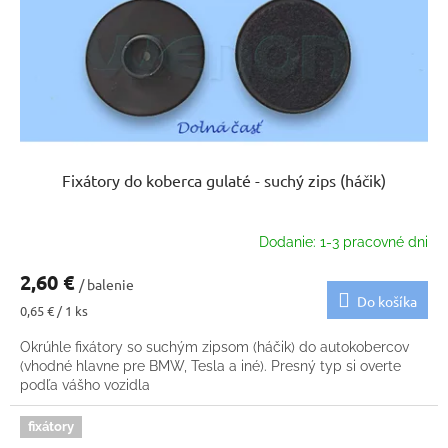
Fixátory do koberca gulaté - suchý zips (háčik)
Dodanie: 1-3 pracovné dni
2,60 €
/ balenie
Do košíka
Jednotková
0,65 € / 1 ks
cena:
Okrúhle fixátory so suchým zipsom (háčik) do autokobercov
(vhodné hlavne pre BMW, Tesla a iné). Presný typ si overte
podľa vášho vozidla
fixátory