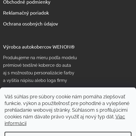
Obchodné podmienky
Reklamačný poriadok
Ochrana osobných údajov
Výrobca autokobercov WENON®
Produkujeme na mieru podľa modelu
prémiové textilné koberce do auta
aj s možnosťou personalizácie farby
a vyšitia nápisu alebo loga firmy
Váš súhlas pre súbory cookie nám pomáha zlepšovať
funkcie, výkon a použiteľnosť pre pohodlné a vylepšené
prehliadanie webovej stránky. Súhlasom s profilujúcimi
cookies nám dávate právo využiť aj nový typ dát.
Viac
informácií
Vytvoril Shoptet