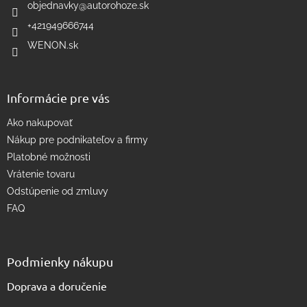
i
objednavky
@
autorohoze.sk
e
e
p
+421949666744
r
WENON.sk
v
k
y
v
Informácie pre vás
ý
p
Ako nakupovať
i
s
Nákup pre podnikateľov a firmy
u
Platobné možnosti
Vrátenie tovaru
Odstúpenie od zmluvy
FAQ
Podmienky nákupu
Doprava a doručenie