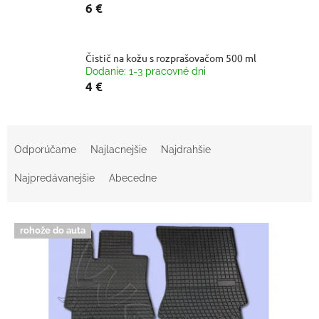
6 €
Čistič na kožu s rozprašovačom 500 ml
Dodanie: 1-3 pracovné dni
4 €
R
a
Odporúčame
Najlacnejšie
Najdrahšie
d
e
Najpredávanejšie
Abecedne
n
i
V
e
rohože do auta
ý
p
p
r
i
o
s
d
p
u
r