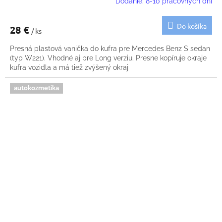
Dodanie: 8-10 pracovných dní
Do košíka
28 €
/ ks
Presná plastová vanička do kufra pre Mercedes Benz S sedan
(typ W221). Vhodné aj pre Long verziu. Presne kopíruje okraje
kufra vozidla a má tiež zvýšený okraj
autokozmetika