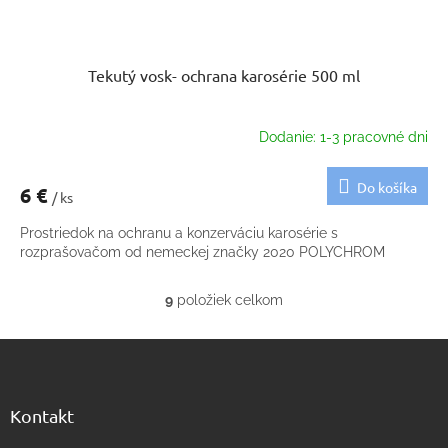
Tekutý vosk- ochrana karosérie 500 ml
Dodanie: 1-3 pracovné dni
Do košíka
6 €
/ ks
Prostriedok na ochranu a konzerváciu karosérie s
rozprašovačom od nemeckej značky 2020 POLYCHROM
9
položiek celkom
O
v
Z
l
á
á
d
p
a
ä
Kontakt
c
t
i