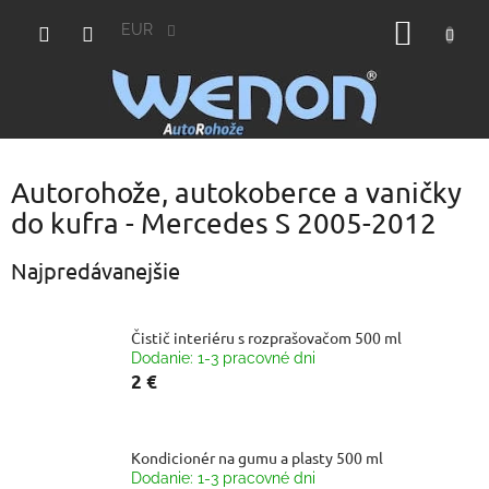
Prejsť
NÁKU
na
EUR
obsah
KOŠÍK
Autorohože, autokoberce a vaničky
do kufra - Mercedes S 2005-2012
Najpredávanejšie
Čistič interiéru s rozprašovačom 500 ml
Dodanie: 1-3 pracovné dni
2 €
Kondicionér na gumu a plasty 500 ml
Dodanie: 1-3 pracovné dni