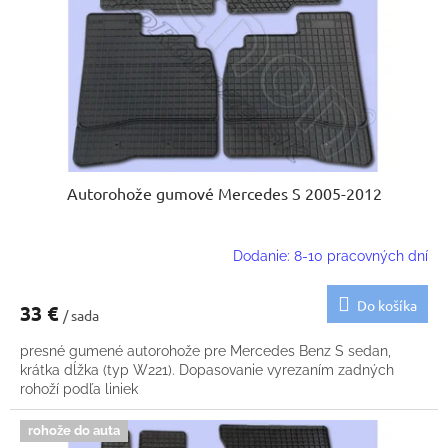
k
o
t
d
o
u
v
k
t
o
v
Autorohože gumové Mercedes S 2005-2012
Dodanie: 8-10 pracovných dní
Do košíka
33 €
/ sada
presné gumené autorohože pre Mercedes Benz S sedan,
krátka dĺžka (typ W221). Dopasovanie vyrezaním zadných
rohoží podľa liniek
rohože do auta