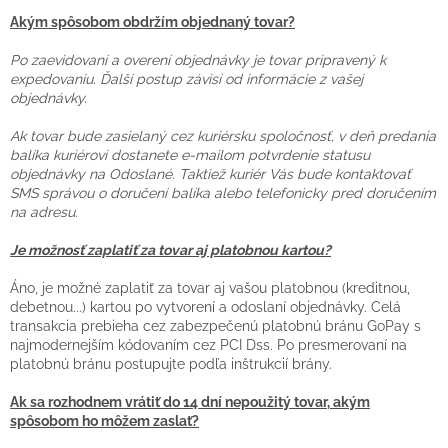
Akým spôsobom obdržím objednaný tovar?
Po zaevidovaní a overení objednávky je tovar pripravený k
expedovaniu. Ďalší postup závisí od informácie z vašej
objednávky.
Ak tovar bude zasielaný cez kuriérsku spoločnosť, v deň predania
balíka kuriérovi dostanete e-mailom potvrdenie statusu
objednávky na Odoslané. Taktiež kuriér Vás bude kontaktovať
SMS správou o doručení balíka alebo telefonicky pred doručením
na adresu.
Je možnosť zaplatiť za tovar aj platobnou kartou?
Áno, je možné zaplatiť za tovar aj vašou platobnou (kreditnou,
debetnou...) kartou po vytvorení a odoslaní objednávky. Celá
transakcia prebieha cez zabezpečenú platobnú bránu GoPay s
najmodernejším kódovaním cez PCI Dss. Po presmerovaní na
platobnú bránu postupujte podľa inštrukcií brány.
Ak sa rozhodnem vrátiť do 14 dní nepoužitý tovar, akým
spôsobom ho môžem zaslať?