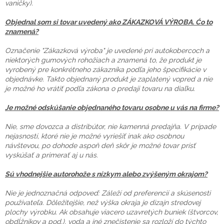
vaničky).
Objednal som si tovar uvedený ako ZÁKAZKOVÁ VÝROBA. Ćo to
znamená?
Označenie "Zákazková výroba" je uvedené pri autokobercoch a
niektorých gumových rohožiach a znamená to, že produkt je
vyrobený pre konkrétneho zákazníka podľa jeho špecifikácie v
objednávke. Takto objednaný produkt je zaplatený vopred a nie
je možné ho vrátiť podľa zákona o predaji tovaru na diaľku.
Je možné odskúšanie objednaného tovaru osobne u vás na firme?
Nie, sme dovozca a distribútor, nie kamenná predajňa. V prípade
nejasností, ktoré nie je možné vyriešiť inak ako osobnou
návštevou, po dohode aspoň deň skôr je možné tovar prísť
vyskúšať a primerať aj u nás.
Sú vhodnejšie autorohože s nízkym alebo zvýšeným okrajom?
Nie je jednoznačná odpoveď: Záleží od preferencií a skúsenosti
používateľa. Dôležitejšie, než výška okraja je dizajn stredovej
plochy výrobku. Ak obsahuje viacero uzavretých buniek (štvorcov,
obdĺžnikov a pod.), voda a iné znečistenie sa rozloží do týchto