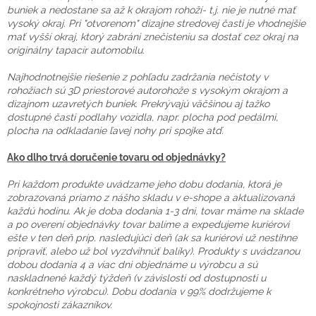
buniek a nedostane sa až k okrajom rohoží- t.j. nie je nutné mať
vysoký okraj. Pri "otvorenom" dizajne stredovej časti je vhodnejšie
mať vyšší okraj, ktorý zabráni znečisteniu sa dostať cez okraj na
originálny tapacír automobilu.
Najhodnotnejšie riešenie z pohľadu zadržania nečistoty v
rohožiach sú 3D priestorové autorohože s vysokým okrajom a
dizajnom uzavretých buniek. Prekrývajú väčšinou aj tažko
dostupné časti podlahy vozidla, napr. plocha pod pedálmi,
plocha na odkladanie ľavej nohy pri spojke atď.
Ako dlho trvá doručenie tovaru od objednávky?
Pri každom produkte uvádzame jeho dobu dodania, ktorá je
zobrazovaná priamo z nášho skladu v e-shope a aktualizovaná
každú hodinu. Ak je doba dodania 1-3 dni, tovar máme na sklade
a po overení objednávky tovar balíme a expedujeme kuriérovi
ešte v ten deň príp. nasledujúci deň (ak sa kuriérovi už nestihne
pripraviť, alebo už bol vyzdvihnúť balíky). Produkty s uvádzanou
dobou dodania 4 a viac dni objednáme u výrobcu a sú
naskladnené každý týždeň (v závislosti od dostupnosti u
konkrétneho výrobcu). Dobu dodania v 99% dodržujeme k
spokojnosti zákazníkov.