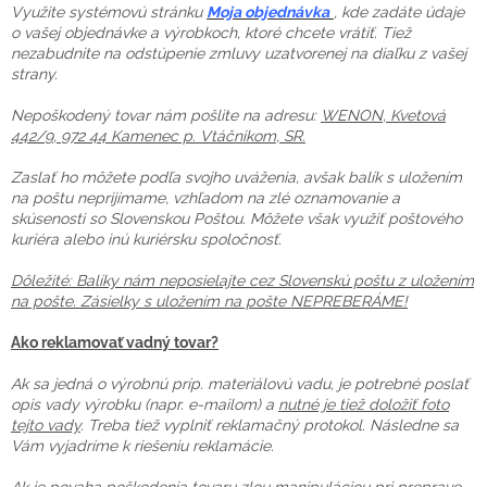
Využite systémovú stránku
Moja objednávka
, kde zadáte údaje
o vašej objednávke a výrobkoch, ktoré chcete vrátiť. Tiež
nezabudnite na odstúpenie zmluvy uzatvorenej na diaľku z vašej
strany.
Nepoškodený tovar nám pošlite na adresu:
WENON, Kvetová
442/9, 972 44 Kamenec p. Vtáčnikom, SR.
Zaslať ho môžete podľa svojho uváženia, avšak balík s uložením
na poštu neprijímame, vzhľadom na zlé oznamovanie a
skúsenosti so Slovenskou Poštou. Môžete však využiť poštového
kuriéra alebo inú kuriérsku spoločnosť.
Dôležité: Balíky nám neposielajte cez Slovenskú poštu z uložením
na pošte. Zásielky s uložením na pošte NEPREBERÁME!
Ako reklamovať vadný tovar?
Ak sa jedná o výrobnú príp. materiálovú vadu, je potrebné poslať
opis vady výrobku (napr. e-mailom) a
nutné je tiež doložiť foto
tejto vady
. Treba tiež vyplniť reklamačný protokol. Následne sa
Vám vyjadríme k riešeniu reklamácie.