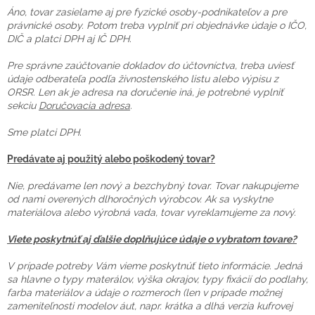
Áno, tovar zasielame aj pre fyzické osoby-podnikateľov a pre
právnické osoby. Potom treba vyplniť pri objednávke údaje o IČO,
DIČ a platci DPH aj IČ DPH.
Pre správne zaúčtovanie dokladov do účtovníctva, treba uviesť
údaje odberateľa podľa živnostenského listu alebo výpisu z
ORSR. Len ak je adresa na doručenie iná, je potrebné vyplniť
sekciu
Doručovacia adresa
.
Sme platci DPH.
Predávate aj použitý alebo poškodený tovar?
Nie, predávame len nový a bezchybný tovar. Tovar nakupujeme
od nami overených dlhoročných výrobcov. Ak sa vyskytne
materiálova alebo výrobná vada, tovar vyreklamujeme za nový.
Viete poskytnúť aj ďalšie doplňujúce údaje o vybratom tovare?
V prípade potreby Vám vieme poskytnúť tieto informácie. Jedná
sa hlavne o typy materálov, výška okrajov, typy fixácií do podlahy,
farba materiálov a údaje o rozmeroch (len v prípade možnej
zameniteľnosti modelov áut, napr. krátka a dlhá verzia kufrovej