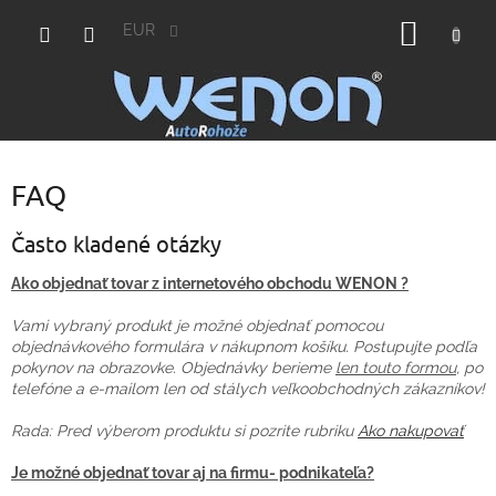
Prejsť
NÁKU
na
EUR
obsah
KOŠÍK
FAQ
Často kladené otázky
Ako objednať tovar z internetového obchodu WENON ?
Vami vybraný produkt je možné objednať pomocou
objednávkového formulára v nákupnom košíku. Postupujte podľa
pokynov na obrazovke. Objednávky berieme
len touto formou
, po
telefóne a e-mailom len od stálych veľkoobchodných zákazníkov!
Rada: Pred výberom produktu si pozrite rubriku
Ako nakupovať
Je možné objednať tovar aj na firmu- podnikateľa?