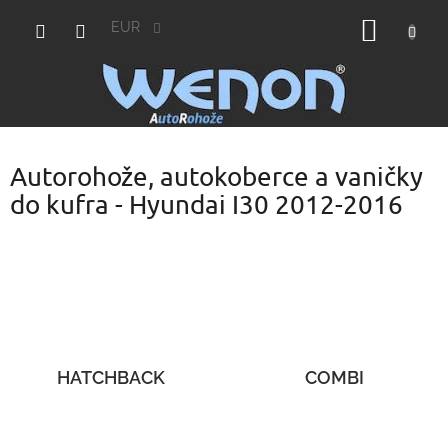
Prejsť
NÁKU
na
EUR
obsah
KOŠÍK
Autorohože, autokoberce a vaničky
do kufra - Hyundai I30 2012-2016
HATCHBACK
COMBI