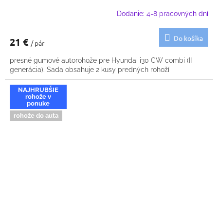
Dodanie: 4-8 pracovných dní
Do košíka
21 €
/ pár
presné gumové autorohože pre Hyundai i30 CW combi (II
generácia). Sada obsahuje 2 kusy predných rohoží
NAJHRUBŠIE
rohože v
ponuke
rohože do auta