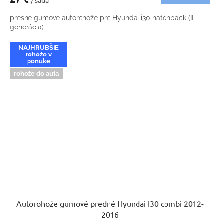
/ sada
presné gumové autorohože pre Hyundai i30 hatchback (II
generácia)
NAJHRUBŠIE
rohože v
ponuke
rohože do auta
Autorohože gumové predné Hyundai I30 combi 2012-
2016