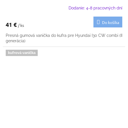
Dodanie: 4-8 pracovných dní
Do košíka
41 €
/ ks
Presná gumová vanička do kufra pre Hyundai I30 CW combi (II
generácia)
kufrová vanička