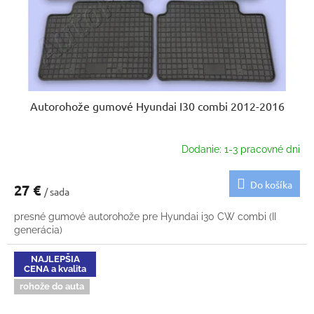
Autorohože gumové Hyundai I30 combi 2012-2016
Dodanie: 1-3 pracovné dni
Do košíka
27 €
/ sada
presné gumové autorohože pre Hyundai i30 CW combi (II
generácia)
NAJLEPŠIA
CENA a kvalita
rohože do auta