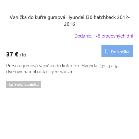
Vanička do kufra gumová Hyundai I30 hatchback 2012-
2016
Dodanie: 4-8 pracovných dní
Do košíka
37 €
/ ks
Presná gumová vanička do kufra pre Hyundai I30, 3 a 5-
dverový hatchback (II generácia)
kufrová vanička