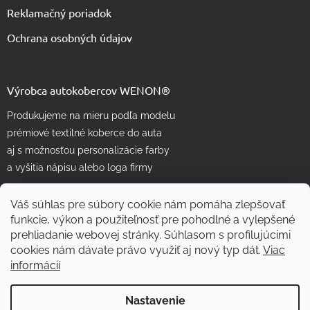
Reklamačný poriadok
Ochrana osobných údajov
Výrobca autokobercov WENON®
Produkujeme na mieru podľa modelu
prémiové textilné koberce do auta
aj s možnosťou personalizácie farby
a vyšitia nápisu alebo loga firmy
Váš súhlas pre súbory cookie nám pomáha zlepšovať
funkcie, výkon a použiteľnosť pre pohodlné a vylepšené
prehliadanie webovej stránky. Súhlasom s profilujúcimi
cookies nám dávate právo využiť aj nový typ dát.
Viac
informácií
Vytvoril Shoptet
Nastavenie