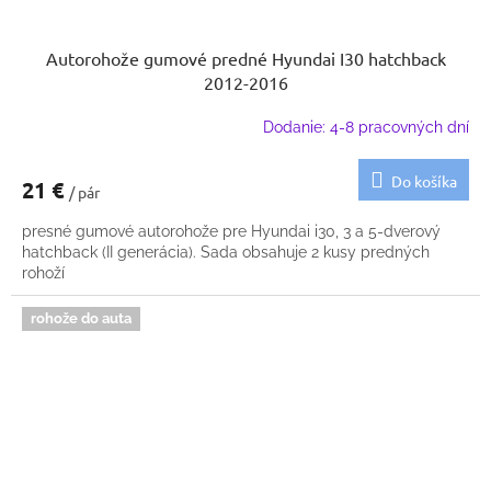
Autorohože gumové predné Hyundai I30 hatchback
2012-2016
Dodanie: 4-8 pracovných dní
Do košíka
21 €
/ pár
presné gumové autorohože pre Hyundai i30, 3 a 5-dverový
hatchback (II generácia). Sada obsahuje 2 kusy predných
rohoží
rohože do auta