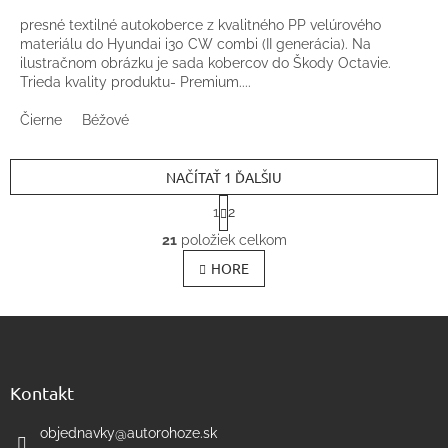
presné textilné autokoberce z kvalitného PP velúrového
materiálu do Hyundai i30 CW combi (II generácia). Na
ilustračnom obrázku je sada kobercov do Škody Octavie.
Trieda kvality produktu- Premium....
Čierne
Béžové
NAČÍTAŤ 1 ĎALŠIU
S
1
2
t
O
r
21
položiek celkom
v
á
l
HORE
n
k
á
o
d
v
Z
a
a
c
á
n
i
p
i
e
ä
e
Kontakt
p
t
r
i
objednavky
@
autorohoze.sk
v