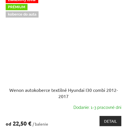
PRÉMIUM
koberce do auta
Wenon autokoberce textilné Hyundai I30 combi 2012-
2017
Dodanie: 1-3 pracovné dni
DETAIL
22,50 €
od
/ balenie