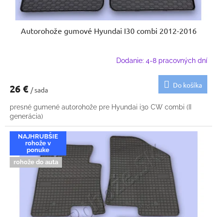
Autorohože gumové Hyundai I30 combi 2012-2016
Dodanie: 4-8 pracovných dní
Do košíka
26 €
/ sada
presné gumené autorohože pre Hyundai i30 CW combi (II
generácia)
NAJHRUBŠIE
rohože v
ponuke
rohože do auta