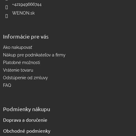
e
k
+421949666744
y
WENON.sk
v
ý
p
i
Informácie pre vás
s
u
Ako nakupovať
Nákup pre podnikateľov a firmy
Platobné možnosti
Vrátenie tovaru
Odstúpenie od zmluvy
FAQ
Podmienky nákupu
Doprava a doručenie
Obchodné podmienky