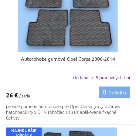
k
o
t
d
o
u
v
k
t
o
v
Autorohože gumové Opel Corsa 2006-2014
Dodanie: 4-8 pracovných dní
Do košíka
26 €
/ sada
presné gumené autorohože pre Opel Corsa 3 a 5-dverový
hatchback (typ D). V rohožiach sú už aplikované fixačné
úchyty
NAJHRUBŠIE
rohože v