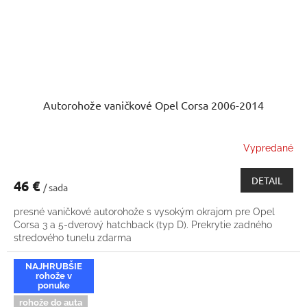
Autorohože vaničkové Opel Corsa 2006-2014
Vypredané
DETAIL
46 €
/ sada
presné vaničkové autorohože s vysokým okrajom pre Opel
Corsa 3 a 5-dverový hatchback (typ D). Prekrytie zadného
stredového tunelu zdarma
NAJHRUBŠIE
rohože v
ponuke
rohože do auta