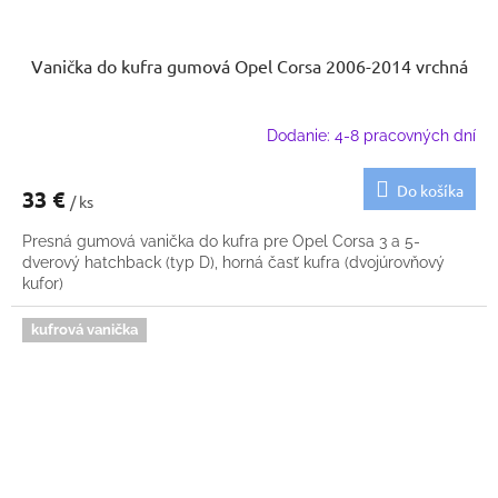
Vanička do kufra gumová Opel Corsa 2006-2014 vrchná
Dodanie: 4-8 pracovných dní
Do košíka
33 €
/ ks
Presná gumová vanička do kufra pre Opel Corsa 3 a 5-
dverový hatchback (typ D), horná časť kufra (dvojúrovňový
kufor)
kufrová vanička