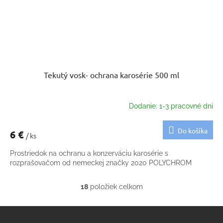
Tekutý vosk- ochrana karosérie 500 ml
Dodanie: 1-3 pracovné dni
Do košíka
6 €
/ ks
Prostriedok na ochranu a konzerváciu karosérie s
rozprašovačom od nemeckej značky 2020 POLYCHROM
18
položiek celkom
O
v
Z
l
á
á