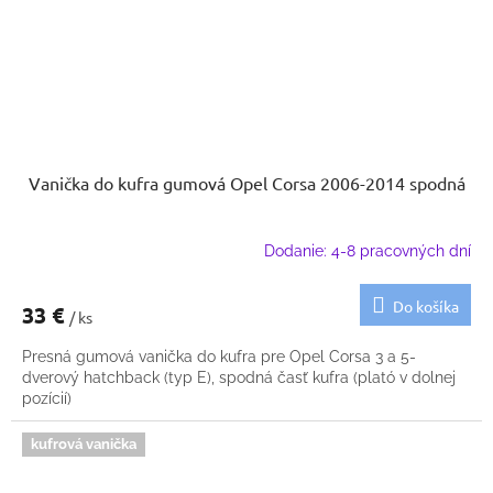
Vanička do kufra gumová Opel Corsa 2006-2014 spodná
Dodanie: 4-8 pracovných dní
Do košíka
33 €
/ ks
Presná gumová vanička do kufra pre Opel Corsa 3 a 5-
dverový hatchback (typ E), spodná časť kufra (plató v dolnej
pozícií)
kufrová vanička