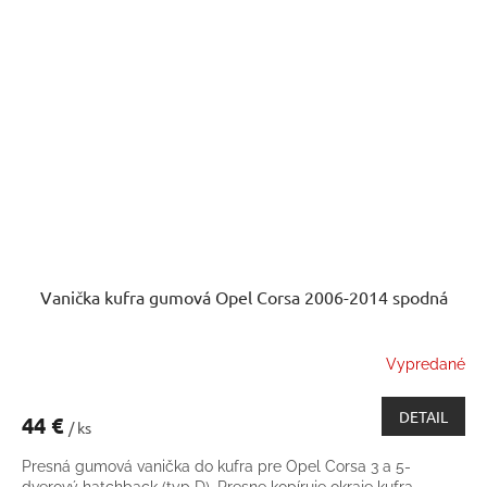
Vanička kufra gumová Opel Corsa 2006-2014 spodná
Vypredané
DETAIL
44 €
/ ks
Presná gumová vanička do kufra pre Opel Corsa 3 a 5-
dverový hatchback (typ D). Presne kopíruje okraje kufra