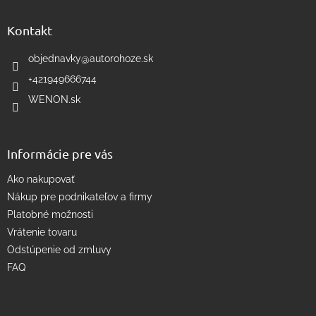
d
p
a
ä
Kontakt
c
t
i
i
objednavky
@
autorohoze.sk
e
e
p
+421949666744
r
WENON.sk
v
k
y
v
Informácie pre vás
ý
p
Ako nakupovať
i
s
Nákup pre podnikateľov a firmy
u
Platobné možnosti
Vrátenie tovaru
Odstúpenie od zmluvy
FAQ