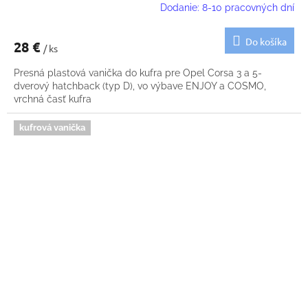
Dodanie: 8-10 pracovných dní
Do košíka
28 €
/ ks
Presná plastová vanička do kufra pre Opel Corsa 3 a 5-
dverový hatchback (typ D), vo výbave ENJOY a COSMO,
vrchná časť kufra
kufrová vanička