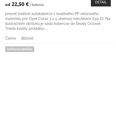
DETAIL
22,50 €
od
/ balenie
presné textilné autokoberce z kvalitného PP velúrového
materiálu pre Opel Corsa 3 a 5-dverový hatchback (typ D). Na
ilustračnom obrázku je sada kobercov do Škody Octavie.
Trieda kvality produktu-...
Čierne
Béžové
kufrová vanička