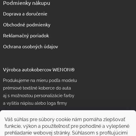
Podmienky nákupu
Doprava a doručenie
Obchodné podmienky
Reklamačný poriadok
Ochrana osobných údajov
Výrobca autokobercov WENON®
Produkujeme na mieru podľa modelu
prémiové textilné koberce do auta
aj s možnosťou personalizácie farby
a vyšitia nápisu alebo loga firmy
Váš súhlas pre súbory cookie nám pomáha zlepšovať
funkcie, výkon a použiteľnosť pre pohodlné a vylepšené
prehliadanie webovej stránky. Súhlasom s profilujúcimi