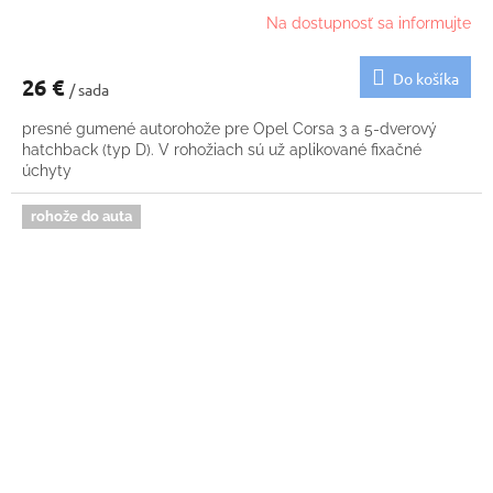
Na dostupnosť sa informujte
Do košíka
26 €
/ sada
presné gumené autorohože pre Opel Corsa 3 a 5-dverový
hatchback (typ D). V rohožiach sú už aplikované fixačné
úchyty
rohože do auta