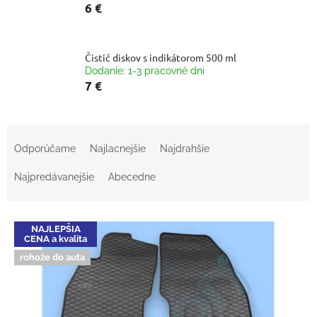
6 €
Čistič diskov s indikátorom 500 ml
Dodanie: 1-3 pracovné dni
7 €
R
a
Odporúčame
Najlacnejšie
Najdrahšie
d
e
Najpredávanejšie
Abecedne
n
i
V
e
NAJLEPŠIA
ý
p
CENA a kvalita
p
r
rohože do auta
i
o
s
d
p
u
r