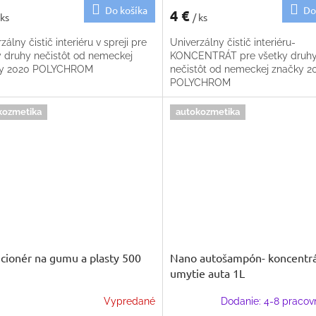
Do košíka
Do
4 €
 ks
/ ks
zálny čistič interiéru v spreji pre
Univerzálny čistič interiéru-
y druhy nečistôt od nemeckej
KONCENTRÁT pre všetky druh
ky 2020 POLYCHROM
nečistôt od nemeckej značky 2
POLYCHROM
kozmetika
autokozmetika
cionér na gumu a plasty 500
Nano autošampón- koncentrá
umytie auta 1L
Vypredané
Dodanie: 4-8 pracov