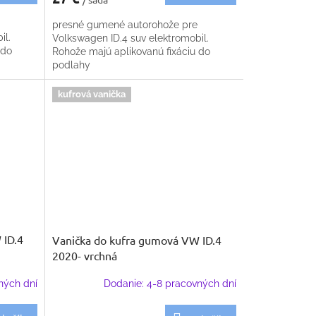
presné gumené autorohože pre
il.
Volkswagen ID.4 suv elektromobil.
 do
Rohože majú aplikovanú fixáciu do
podlahy
kufrová vanička
 ID.4
Vanička do kufra gumová VW ID.4
2020- vrchná
ných dní
Dodanie: 4-8 pracovných dní