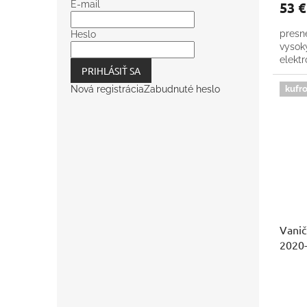
53 
E-mail
presn
Heslo
vysok
elekt
PRIHLÁSIŤ SA
kufro
Nová registrácia
Zabudnuté heslo
Vanič
2020-