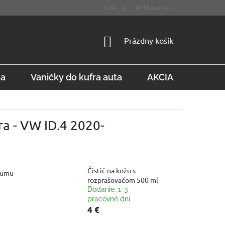
STÚPENIE OD ZMLUVY
FAQ
EUR
Prihlásenie
NÁKUPNÝ
Prázdny košík
KOŠÍK
ta
Vaničky do kufra auta
AKCIA
Konta
ra - VW ID.4 2020-
Čistič na kožu s
gumu
rozprašovačom 500 ml
Dodanie: 1-3
pracovné dni
4 €