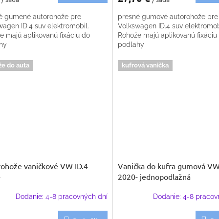
é gumené autorohože pre
presné gumové autorohože pre
wagen ID.4 suv elektromobil.
Volkswagen ID.4 suv elektromob
e majú aplikovanú fixáciu do
Rohože majú aplikovanú fixáciu
hy
podlahy
že do auta
kufrová vanička
ohože vaničkové VW ID.4
Vanička do kufra gumová VW
-
2020- jednopodlažná
Dodanie: 4-8 pracovných dní
Dodanie: 4-8 pracov