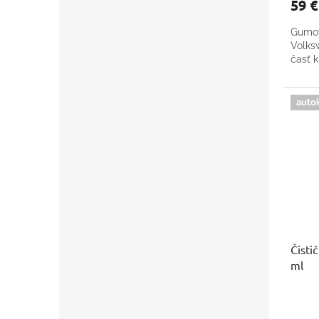
59 
Gumov
Volks
časť k
auto
Čisti
ml