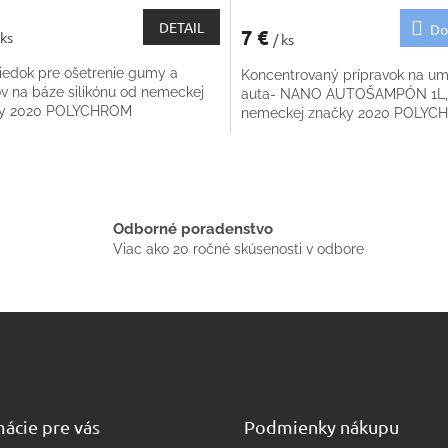
DETAIL
Do
7 €
 ks
/ ks
riedok pre ošetrenie gumy a
Koncentrovaný prípravok na um
ov na báze silikónu od nemeckej
auta- NANO AUTOŠAMPÓN 1L,
ky 2020 POLYCHROM
nemeckej značky 2020 POLY
O
v
l
á
Odborné poradenstvo
d
Viac ako 20 ročné skúsenosti v odbore
a
c
i
e
p
r
v
k
y
ácie pre vás
Podmienky nákupu
v
ý