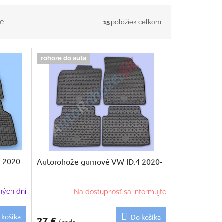
e
15
položiek celkom
rohože do auta
 2020-
Autorohože gumové VW ID.4 2020-
ných dní
Na dostupnosť sa informujte
 košíka
Do košíka
27 €
/ sada