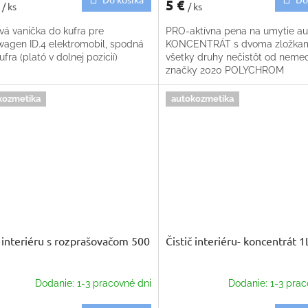
€
5 €
/ ks
/ ks
á vanička do kufra pre
PRO-aktívna pena na umytie au
wagen ID.4 elektromobil, spodná
KONCENTRÁT s dvoma zložkam
ufra (plató v dolnej pozicií)
všetky druhy nečistôt od neme
značky 2020 POLYCHROM
kozmetika
autokozmetika
č interiéru s rozprašovačom 500
Čistič interiéru- koncentrát 1
Dodanie: 1-3 pracovné dni
Dodanie: 1-3 prac