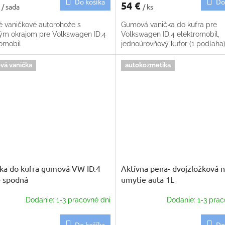
Do košíka
Do
€
54 €
/ sada
/ ks
é vaničkové autorohože s
Gumová vanička do kufra pre
ým okrajom pre Volkswagen ID.4
Volkswagen ID.4 elektromobil,
romobil
jednoúrovňový kufor (1 podlaha
vá vanička
autokozmetika
ka do kufra gumová VW ID.4
Aktívna pena- dvojzložková 
 spodná
umytie auta 1L
Dodanie: 1-3 pracovné dni
Dodanie: 1-3 prac
Do košíka
Do