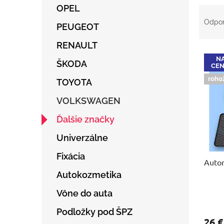
OPEL
R
a
Odpo
PEUGEOT
d
e
RENAULT
V
n
NA
ý
ŠKODA
i
CENA
p
e
roho
TOYOTA
i
p
s
r
VOLKSWAGEN
p
o
r
d
Ďalšie značky
o
u
Univerzálne
d
k
u
t
Fixácia
Auto
k
o
t
v
Autokozmetika
o
Vône do auta
v
Podložky pod ŠPZ
26 