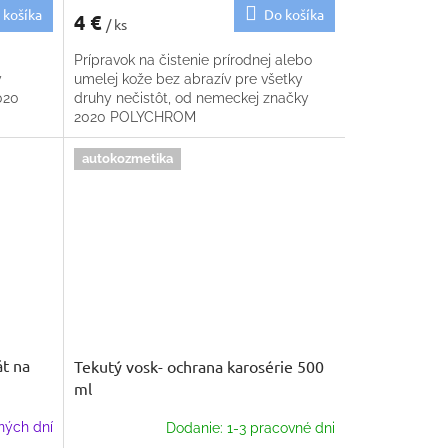
 košíka
Do košíka
4 €
/ ks
Prípravok na čistenie prírodnej alebo
y
umelej kože bez abrazív pre všetky
020
druhy nečistôt, od nemeckej značky
2020 POLYCHROM
autokozmetika
t na
Tekutý vosk- ochrana karosérie 500
ml
ných dní
Dodanie: 1-3 pracovné dni