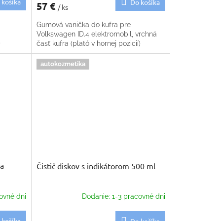
 košíka
Do košíka
57 €
/ ks
Gumová vanička do kufra pre
Volkswagen ID.4 elektromobil, vrchná
)
časť kufra (plató v hornej pozicií)
autokozmetika
na
Čistič diskov s indikátorom 500 ml
ovné dni
Dodanie: 1-3 pracovné dni
 košíka
Do košíka