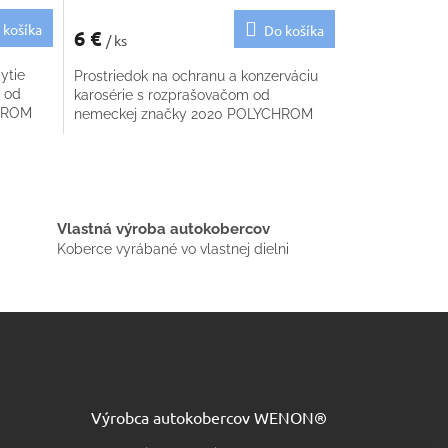
 košíka
Do košíka
6 €
/ ks
ytie
Prostriedok na ochranu a konzerváciu
 od
karosérie s rozprašovačom od
CHROM
nemeckej značky 2020 POLYCHROM
Vlastná výroba autokobercov
Koberce vyrábané vo vlastnej dielni
Výrobca autokobercov WENON®