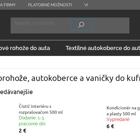
A FIRMY
PLATOBNÉ MOŽNOSTI
VRÁTENIE TOVARU
OD
vé rohože do auta
Textilné autokoberce do au
rohože, autokoberce a vaničky do kuf
edávanejšie
Čistič interiéru s
Kondicionér na 
rozprašovačom 500 ml
a plasty 500 ml
Dodanie: 1-3
Vypredané
pracovné dni
6 €
2 €