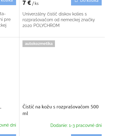
7 €
/ ks
ta-
Univerzálny čistič diskov kolies s
i pre
rozprašovačom od nemeckej značky
ckej
2020 POLYCHROM
autokozmetika
L
Čistič na kožu s rozprašovačom 500
ml
ovné dni
Dodanie: 1-3 pracovné dni