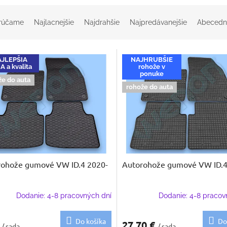
rúčame
Najlacnejšie
Najdrahšie
Najpredávanejšie
Abecedn
JLEPŠIA
NAJHRUBŠIE
 a kvalita
rohože v
ponuke
že do auta
rohože do auta
rohože gumové VW ID.4 2020-
Autorohože gumové VW ID.4
Dodanie: 4-8 pracovných dní
Dodanie: 4-8 pracov
Do košíka
Do
€
27,70 €
/ sada
/ sada