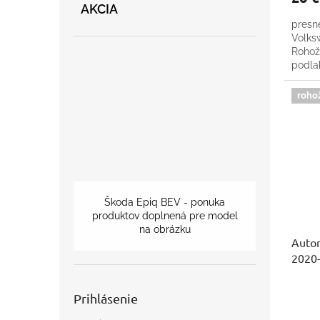
AKCIA
presn
Volks
Rohož
podla
roho
Škoda Epiq BEV - ponuka
produktov doplnená pre model
na obrázku
Autor
2020
Prihlásenie